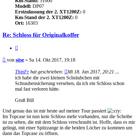
Km-Stand:
51000
Modell:
DP07
Erstzulassung der 2. XT1200Z:
0
Km-Stand der 2. XT1200Z:
0
Ort:
16303
Re: Schloss für Originalkoffer
Zitieren
Beitrag
von
söse
»
Sa 14. Okt 2017, 19:18
ThinFr
hat geschrieben:
Mi 18. Jan 2017, 20:21
...
ich habe die zwei kleinen Schräubchen mit
Schraubensicherung versehen, da ich ein Schloss schon
mal fast verloren hätte.
Gruß Bill
Und genau das ist mir heute auf meiner Tour passiert
Im Topcase ist nun kein Schloss mehr vorhanden, nur die Scheibe
ist zu sehen, die mit dem Schloss verschraubt ist. Hoffe, dass es mir
gelingt, mit einer Spitzzange in die beiden Löcher zu kommen um
dann das Topcase zu öffnen.