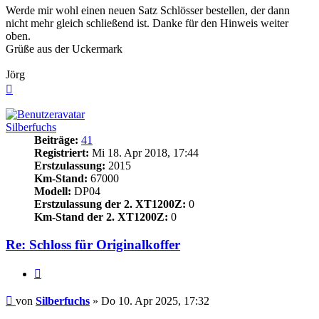
Werde mir wohl einen neuen Satz Schlösser bestellen, der dann
nicht mehr gleich schließend ist. Danke für den Hinweis weiter
oben.
Grüße aus der Uckermark
Jörg
Nach
oben
Silberfuchs
Beiträge:
41
Registriert:
Mi 18. Apr 2018, 17:44
Erstzulassung:
2015
Km-Stand:
67000
Modell:
DP04
Erstzulassung der 2. XT1200Z:
0
Km-Stand der 2. XT1200Z:
0
Re: Schloss für Originalkoffer
Zitieren
Beitrag
von
Silberfuchs
»
Do 10. Apr 2025, 17:32