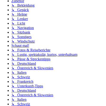
Zubehör
↳ Bekleidung
↳ Gepäck
↳ Helme
↳ Lenker
↳ Licht
↳ Navigation
↳ Sitzbank
↳ Sonstiges
↳ Windschutz
Schaut mal!
↳ Fotos & Reiseberichte
↳ Lustig, spektakulär, kurios, unterhaltsam
↳ Pässe & Streckentipps
↳ Deutschland
↳ Österreich & Slowenien
↳ Italien
↳ Schweiz
↳ Frankreich
↳ Unterkunft-Tipps
↳ Deutschland
↳ Österreich & Slowenien
↳ Italien
↳ Schweiz