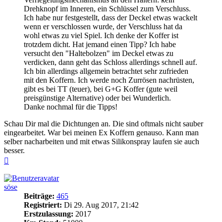
Drehknopf im Inneren, ein Schlüssel zum Verschluss.
Ich habe nur festgestellt, dass der Deckel etwas wackelt
wenn er verschlossen wurde, der Verschluss hat da
wohl etwas zu viel Spiel. Ich denke der Koffer ist
trotzdem dicht. Hat jemand einen Tipp? Ich habe
versucht den "Haltebolzen" im Deckel etwas zu
verdicken, dann geht das Schloss allerdings schnell auf.
Ich bin allerdings allgemein betrachtet sehr zufrieden
mit den Koffern. Ich werde noch Zurrösen nachrüsten,
gibt es bei TT (teuer), bei G+G Koffer (gute weil
preisgünstige Alternative) oder bei Wunderlich.
Danke nochmal für die Tipps!
Schau Dir mal die Dichtungen an. Die sind oftmals nicht sauber
eingearbeitet. War bei meinen Ex Koffern genauso. Kann man
selber nacharbeiten und mit etwas Silikonspray laufen sie auch
besser.
Nach
oben
söse
Beiträge:
465
Registriert:
Di 29. Aug 2017, 21:42
Erstzulassung:
2017