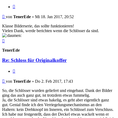
Zitieren
Beitrag
von
TenerEde
»
Mi 18. Jan 2017, 20:52
Klasse Bilderserie, das sollte funktionieren!
Vielen Dank, werde berichten wenn die Schlösser da sind.
Nach
oben
TenerEde
Re: Schloss für Originalkoffer
Zitieren
Beitrag
von
TenerEde
»
Do 2. Feb 2017, 17:43
So, die Schlösser wurden geliefert und eingebaut. Dank der Bilder
ging das auch ganz gut, ist trotzdem etwas fummelig.
Ja, die Schlösser sind etwas hakelig, es geht aber eigentlich ganz
gut. Genial finde ich den Verriegelungsmechanismus an den
Haltern: kein Drehknopf im Inneren, ein Schlüssel zum Verschluss.
Ich habe nur festgestellt, dass der Deckel etwas wackelt wenn er