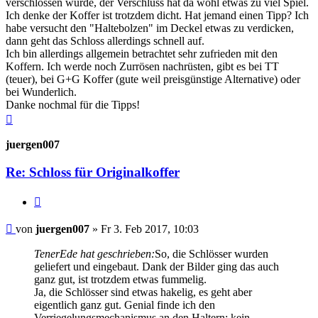
verschlossen wurde, der Verschluss hat da wohl etwas zu viel Spiel.
Ich denke der Koffer ist trotzdem dicht. Hat jemand einen Tipp? Ich
habe versucht den "Haltebolzen" im Deckel etwas zu verdicken,
dann geht das Schloss allerdings schnell auf.
Ich bin allerdings allgemein betrachtet sehr zufrieden mit den
Koffern. Ich werde noch Zurrösen nachrüsten, gibt es bei TT
(teuer), bei G+G Koffer (gute weil preisgünstige Alternative) oder
bei Wunderlich.
Danke nochmal für die Tipps!
Nach
oben
juergen007
Re: Schloss für Originalkoffer
Zitieren
Beitrag
von
juergen007
»
Fr 3. Feb 2017, 10:03
TenerEde hat geschrieben:
So, die Schlösser wurden
geliefert und eingebaut. Dank der Bilder ging das auch
ganz gut, ist trotzdem etwas fummelig.
Ja, die Schlösser sind etwas hakelig, es geht aber
eigentlich ganz gut. Genial finde ich den
Verriegelungsmechanismus an den Haltern: kein