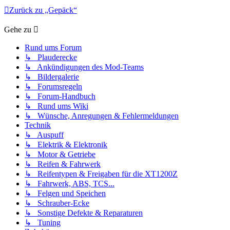
Zurück zu „Gepäck“
Gehe zu
Rund ums Forum
↳ Plauderecke
↳ Ankündigungen des Mod-Teams
↳ Bildergalerie
↳ Forumsregeln
↳ Forum-Handbuch
↳ Rund ums Wiki
↳ Wünsche, Anregungen & Fehlermeldungen
Technik
↳ Auspuff
↳ Elektrik & Elektronik
↳ Motor & Getriebe
↳ Reifen & Fahrwerk
↳ Reifentypen & Freigaben für die XT1200Z
↳ Fahrwerk, ABS, TCS...
↳ Felgen und Speichen
↳ Schrauber-Ecke
↳ Sonstige Defekte & Reparaturen
↳ Tuning