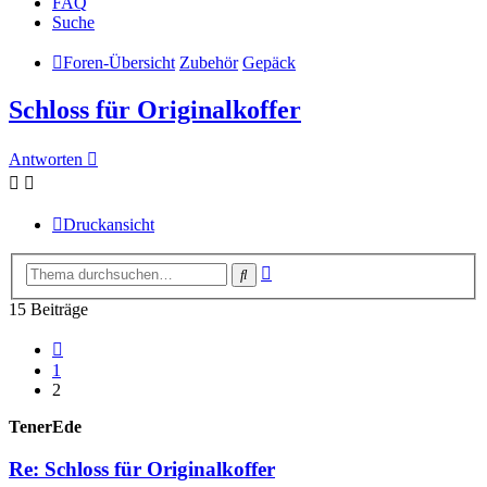
FAQ
Suche
Foren-Übersicht
Zubehör
Gepäck
Schloss für Originalkoffer
Antworten
Druckansicht
Erweiterte
Suche
Suche
15 Beiträge
Vorherige
1
2
TenerEde
Re: Schloss für Originalkoffer