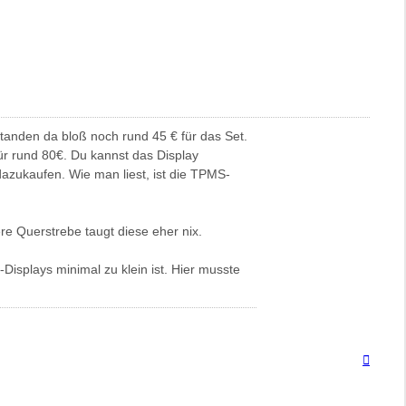
 standen da bloß noch rund 45 € für das Set.
ür rund 80€. Du kannst das Display
dazukaufen. Wie man liest, ist die TPMS-
ere Querstrebe taugt diese eher nix.
isplays minimal zu klein ist. Hier musste
Nach
oben