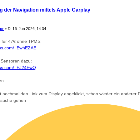
g der Navigation mittels Apple Carplay
er
»
Di 16. Jun 2026, 14:34
r für 47€ ohne TPMS:
press.com/_EwhEZAE
 Sensoren dazu:
ress.com/_EJ24EwQ
en.
bst nochmal den Link zum Display angeklickt, schon wieder ein anderer
nsuche gehen