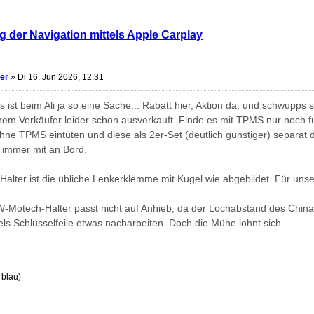
g der Navigation mittels Apple Carplay
er
»
Di 16. Jun 2026, 12:31
 ist beim Ali ja so eine Sache... Rabatt hier, Aktion da, und schwupps
inem Verkäufer leider schon ausverkauft. Finde es mit TPMS nur noch f
ohne TPMS eintüten und diese als 2er-Set (deutlich günstiger) separat 
 immer mit an Bord.
 Halter ist die übliche Lenkerklemme mit Kugel wie abgebildet. Für uns
-Motech-Halter passt nicht auf Anhieb, da der Lochabstand des China-D
els Schlüsselfeile etwas nacharbeiten. Doch die Mühe lohnt sich.
 blau)