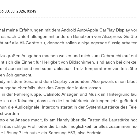
Do 30. Jul 2026, 03:49
mal meine Erfahrungen mit dem Android Auto/Apple CarPlay Display vo
 es nach Unterhaltungen mit anderen Benutzern von Aliexpress-Geräte
nicht auf alle Ali-Geräte zu, dennoch sollen einige ngerade flüssig arbeit
allzu großen Ausgaben machen wollen und mich zum Gebrauchtkauf ent
nt sich die Einheit für Helligkeit von Bildschirmen, sind auch bei direk
ut ausreichend und super ablesbar. Trotz Temperaturen von teils über
nen Job gemacht.
ndy mit dem Sena und dem Display verbunden. Also jeweils einen Bluet
nausgabe ebenfalls über das Carpuride laufen lassen.
in der Fahrergruppe, Calimoto Ansagen und Musik im Hintergrund lauf
de ich die Tatsache, dass sich die Lautstärkeeinstellungen jetzt geänder
nun die Audiosignale: Intercom startet in der Systemlautstärke des T
st werden.
o eine Ansage macjt, fix am Handy über die Tasten die Lautstärke hoch
 das richtige Profil oder die Einstellmöglichkeit für alles zusammen no
e Lösung? Ich nutze ein Samsung A53, also Android...