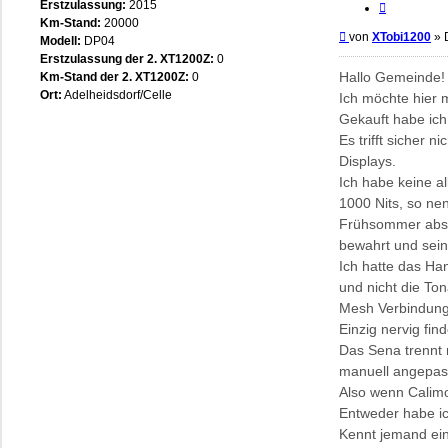
Erstzulassung:
2015
Zitieren
Km-Stand:
20000
Beitrag
von
XTobi1200
»
Modell:
DP04
Erstzulassung der 2. XT1200Z:
0
Hallo Gemeinde!
Km-Stand der 2. XT1200Z:
0
Ort:
Adelheidsdorf/Celle
Ich möchte hier 
Gekauft habe ich
Es trifft sicher 
Displays.
Ich habe keine 
1000 Nits, so nen
Frühsommer absol
bewahrt und sei
Ich hatte das Ha
und nicht die To
Mesh Verbindung 
Einzig nervig fin
Das Sena trennt 
manuell angepas
Also wenn Calimot
Entweder habe ich
Kennt jemand ein