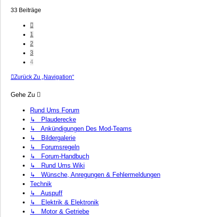
33 Beiträge
Vorherige
1
2
3
4
Zurück Zu „Navigation“
Gehe Zu
Rund Ums Forum
↳ Plauderecke
↳ Ankündigungen Des Mod-Teams
↳ Bildergalerie
↳ Forumsregeln
↳ Forum-Handbuch
↳ Rund Ums Wiki
↳ Wünsche, Anregungen & Fehlermeldungen
Technik
↳ Auspuff
↳ Elektrik & Elektronik
↳ Motor & Getriebe