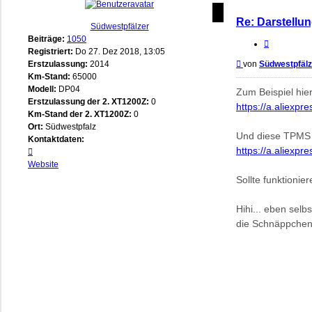
Re: Darstellun
Südwestpfälzer
Beiträge:
1050
Zitieren
Registriert:
Do 27. Dez 2018, 13:05
Beitrag
Erstzulassung:
2014
von
Südwestpfälz
Km-Stand:
65000
Modell:
DP04
Zum Beispiel hie
Erstzulassung der 2. XT1200Z:
0
https://a.aliex
Km-Stand der 2. XT1200Z:
0
Ort:
Südwestpfalz
Und diese TPMS
Kontaktdaten:
https://a.aliexp
Kontaktdaten
von
Website
Südwestpfälzer
Sollte funktionier
Hihi... eben sel
die Schnäppche