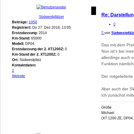
Re: Darstellun
Südwestpfälzer
Beiträge:
1050
Zitieren
Registriert:
Do 27. Dez 2018, 13:05
Beitrag
Erstzulassung:
2014
von
Südwestpfälz
Km-Stand:
65000
Modell:
DP04
Das mit dem Preis
Erstzulassung der 2. XT1200Z:
0
Nun ist's bei me
Km-Stand der 2. XT1200Z:
0
allerdings auch 
Ort:
Südwestpfalz
Funktion nämlich
Kontaktdaten:
Kontaktdaten
von
Website
Der mitgelieferte
Südwestpfälzer
Aber auch der SW
ich zunächst mitt
Grüße
Michael
(XT 1200 ZE, DP04,