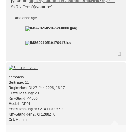
[youtube]
https://youtube.com/shorts/o0PekNN98SQ? ...
9kRNtTegs9
[/youtube]
Dateianhänge
Nach
oben
derbonsai
Beiträge:
11
Registriert:
Di 27. Jan 2026, 16:17
Erstzulassung:
2011
Km-Stand:
44000
Modell:
DP01
Erstzulassung der 2. XT1200Z:
0
Km-Stand der 2. XT1200Z:
0
Ort:
Hamm