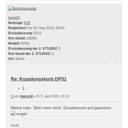
horscht
Beiträge:
629
Registriert:
Do 19. Sep 2019, 09:03
Erstzulassung:
2011
Km-Stand:
28000
Modell:
DP01
Erstzulassung der 2. XT1200Z:
0
Km-Stand der 2. XT1200Z:
0
Ort:
Berlin
Re: Kupplungskorb DP01
Zitieren
Beitrag
von
horscht
»
Fr 5. Jun 2026, 13:12
Meine hats. Stört mich nicht. Ducatisound auf japanisch...
Gruß,