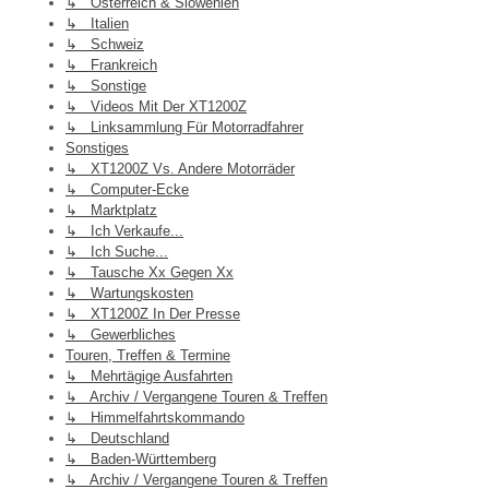
↳ Österreich & Slowenien
↳ Italien
↳ Schweiz
↳ Frankreich
↳ Sonstige
↳ Videos Mit Der XT1200Z
↳ Linksammlung Für Motorradfahrer
Sonstiges
↳ XT1200Z Vs. Andere Motorräder
↳ Computer-Ecke
↳ Marktplatz
↳ Ich Verkaufe...
↳ Ich Suche...
↳ Tausche Xx Gegen Xx
↳ Wartungskosten
↳ XT1200Z In Der Presse
↳ Gewerbliches
Touren, Treffen & Termine
↳ Mehrtägige Ausfahrten
↳ Archiv / Vergangene Touren & Treffen
↳ Himmelfahrtskommando
↳ Deutschland
↳ Baden-Württemberg
↳ Archiv / Vergangene Touren & Treffen