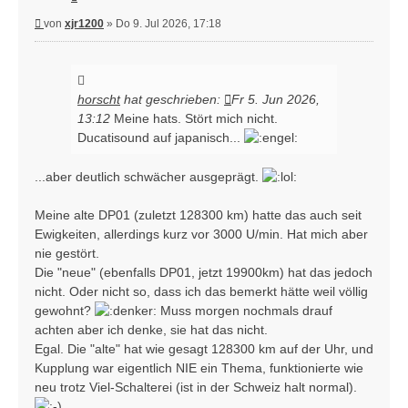
Beitrag
von
xjr1200
»
Do 9. Jul 2026, 17:18
horscht
hat geschrieben:
Fr 5. Jun 2026,
13:12
Meine hats. Stört mich nicht.
Ducatisound auf japanisch...
...aber deutlich schwächer ausgeprägt.
Meine alte DP01 (zuletzt 128300 km) hatte das auch seit
Ewigkeiten, allerdings kurz vor 3000 U/min. Hat mich aber
nie gestört.
Die "neue" (ebenfalls DP01, jetzt 19900km) hat das jedoch
nicht. Oder nicht so, dass ich das bemerkt hätte weil völlig
gewohnt?
Muss morgen nochmals drauf
achten aber ich denke, sie hat das nicht.
Egal. Die "alte" hat wie gesagt 128300 km auf der Uhr, und
Kupplung war eigentlich NIE ein Thema, funktionierte wie
neu trotz Viel-Schalterei (ist in der Schweiz halt normal).