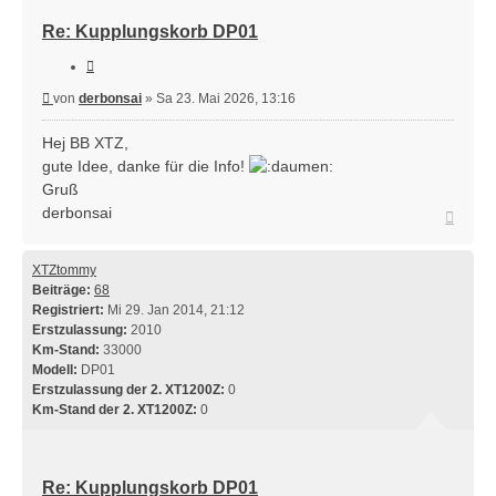
Re: Kupplungskorb DP01
Zitieren
Beitrag
von
derbonsai
»
Sa 23. Mai 2026, 13:16
Hej BB XTZ,
gute Idee, danke für die Info!
Gruß
derbonsai
Nach
oben
XTZtommy
Beiträge:
68
Registriert:
Mi 29. Jan 2014, 21:12
Erstzulassung:
2010
Km-Stand:
33000
Modell:
DP01
Erstzulassung der 2. XT1200Z:
0
Km-Stand der 2. XT1200Z:
0
Re: Kupplungskorb DP01