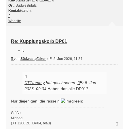
Km-Stand der 2. XT1200Z:
0
Ort:
Südwestpfalz
Kontaktdaten:
Kontaktdaten
von
Website
Südwestpfälzer
Re: Kupplungskorb DP01
Zitieren
Beitrag
von
Südwestpfälzer
»
Fr 5. Jun 2026, 11:24
XTZtommy
hat geschrieben:
Fr 5. Jun
2026, 09:04
Haben das alle DP01?
Nur diejenigen, die rasseln
Grüße
Michael
Nach
(XT 1200 ZE, DP04, blau)
oben