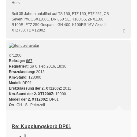
Horst
Seit 35 Jahren unfallfrei auf TS 150, ETZ 150, ETZ 251, CB
SevenFifty, GSX1100G, DR 650 SE, R100GS, ZRX1100,
R100R, ETZ 250 Gespann, GN 400, K100RS 16V. Aktuell:
Nach
XTZ750, TDM1200Z
oben
xjr1200
Beiträge:
667
Registriert:
Sa 6. Feb 2016, 18:36
Erstzulassung:
2013
Km-Stand:
128300
Modell:
DP01
Erstzulassung der 2. XT1200Z:
2011
Km-Stand der 2. XT1200Z:
19900
Modell der 2. XT1200Z:
DP01
Ort:
CH - St. Peterzell
Re: Kupplungskorb DP01
Zitieren