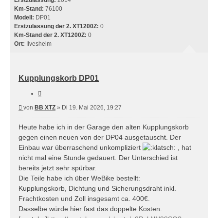
Erstzulassung:
2014
Km-Stand:
76100
Modell:
DP01
Erstzulassung der 2. XT1200Z:
0
Km-Stand der 2. XT1200Z:
0
Ort:
Ilvesheim
Kupplungskorb DP01
Zitieren
Beitrag
von
BB XTZ
»
Di 19. Mai 2026, 19:27
Heute habe ich in der Garage den alten Kupplungskorb
gegen einen neuen von der DP04 ausgetauscht. Der
Einbau war überraschend unkompliziert
, hat
nicht mal eine Stunde gedauert. Der Unterschied ist
bereits jetzt sehr spürbar.
Die Teile habe ich über WeBike bestellt:
Kupplungskorb, Dichtung und Sicherungsdraht inkl.
Frachtkosten und Zoll insgesamt ca. 400€.
Dasselbe würde hier fast das doppelte Kosten.