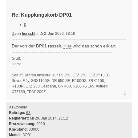
Re: Kupplungskorb DP01
Zitieren
Beitrag
von
horscht
»
Di 2. Jun 2026, 18:16
Der von der DP01 rasselt.
Hier
wird das schön erklärt.
Gruß,
Horst
Seit 35 Jahren unfallfrei auf TS 150, ETZ 150, ETZ 251, CB
SevenFifty, GSX1100G, DR 650 SE, R100GS, ZRX1100,
R100R, ETZ 250 Gespann, GN 400, K100RS 16V. Aktuell:
Nach
XTZ750, TDM1200Z
oben
XTZtommy
Beiträge:
68
Registriert:
Mi 29. Jan 2014, 21:12
Erstzulassung:
2010
Km-Stand:
33000
Modell:
DP01