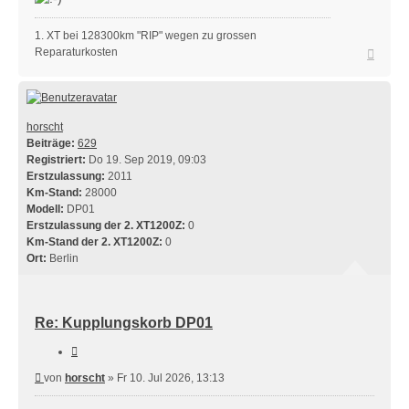
1. XT bei 128300km "RIP" wegen zu grossen
Nach
Reparaturkosten
oben
horscht
Beiträge:
629
Registriert:
Do 19. Sep 2019, 09:03
Erstzulassung:
2011
Km-Stand:
28000
Modell:
DP01
Erstzulassung der 2. XT1200Z:
0
Km-Stand der 2. XT1200Z:
0
Ort:
Berlin
Re: Kupplungskorb DP01
Zitieren
Beitrag
von
horscht
»
Fr 10. Jul 2026, 13:13