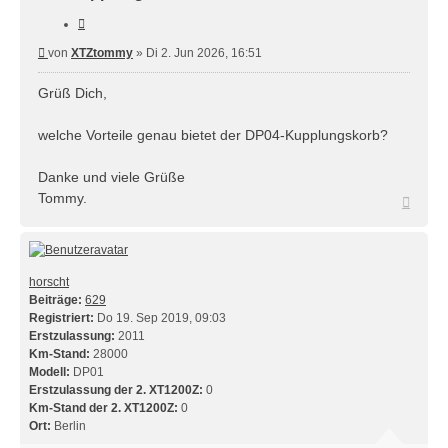
Zitieren
Beitrag
von
XTZtommy
»
Di 2. Jun 2026, 16:51
Grüß Dich,
welche Vorteile genau bietet der DP04-Kupplungskorb?
Danke und viele Grüße
Tommy.
Nach
oben
horscht
Beiträge:
629
Registriert:
Do 19. Sep 2019, 09:03
Erstzulassung:
2011
Km-Stand:
28000
Modell:
DP01
Erstzulassung der 2. XT1200Z:
0
Km-Stand der 2. XT1200Z:
0
Ort:
Berlin