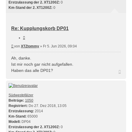
Erstzulassung der 2. XT1200Z:
0
Km-Stand der 2. XT1200Z:
0
Re: Kupplungskorb DP01
Zitieren
Beitrag
von
XTZtommy
»
Fr 5. Jun 2026, 09:04
Ah, danke.
Ist mir noch gar nicht aufgefallen.
Haben das alle DP01?
Nach
oben
Südwestpfälzer
Beiträge:
1050
Registriert:
Do 27. Dez 2018, 13:05
Erstzulassung:
2014
Km-Stand:
65000
Modell:
DP04
Erstzulassung der 2. XT1200Z:
0