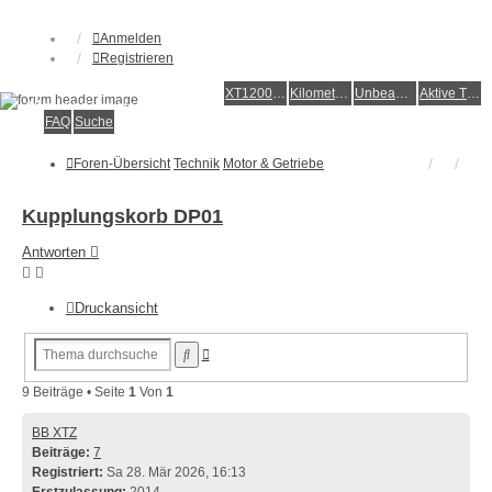
Anmelden
Registrieren
XT1200Z-Forum
XT1200Z-Wiki
Kilometerstatistik
Unbeantwortete Themen
Aktive Themen
Alles rund um die Yamaha XT1200Z Super Ténéré
FAQ
Suche
Foren-Übersicht
Technik
Motor & Getriebe
Kupplungskorb DP01
Antworten
Druckansicht
Erweiterte
Suche
Suche
9 Beiträge • Seite
1
Von
1
BB XTZ
Beiträge:
7
Registriert:
Sa 28. Mär 2026, 16:13