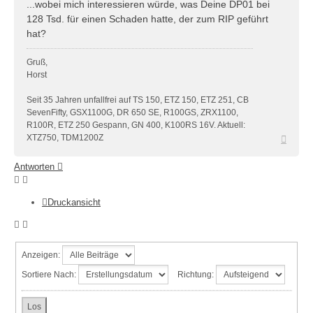
...wobei mich interessieren würde, was Deine DP01 bei
128 Tsd. für einen Schaden hatte, der zum RIP geführt
hat?
Gruß,
Horst
Seit 35 Jahren unfallfrei auf TS 150, ETZ 150, ETZ 251, CB
SevenFifty, GSX1100G, DR 650 SE, R100GS, ZRX1100,
R100R, ETZ 250 Gespann, GN 400, K100RS 16V. Aktuell:
Nach
XTZ750, TDM1200Z
oben
Antworten
Druckansicht
Anzeigen:
Sortiere Nach:
Richtung: