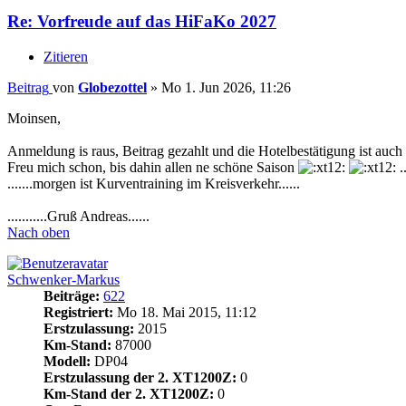
Re: Vorfreude auf das HiFaKo 2027
Zitieren
Beitrag
von
Globezottel
»
Mo 1. Jun 2026, 11:26
Moinsen,
Anmeldung is raus, Beitrag gezahlt und die Hotelbestätigung ist auch grad rei
Freu mich schon, bis dahin allen ne schöne Saison
..
.......morgen ist Kurventraining im Kreisverkehr......
...........Gruß Andreas......
Nach oben
Schwenker-Markus
Beiträge:
622
Registriert:
Mo 18. Mai 2015, 11:12
Erstzulassung:
2015
Km-Stand:
87000
Modell:
DP04
Erstzulassung der 2. XT1200Z:
0
Km-Stand der 2. XT1200Z:
0