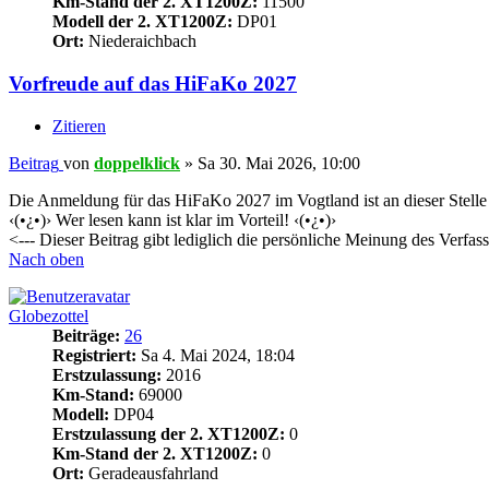
Km-Stand der 2. XT1200Z:
11500
Modell der 2. XT1200Z:
DP01
Ort:
Niederaichbach
Vorfreude auf das HiFaKo 2027
Zitieren
Beitrag
von
doppelklick
»
Sa 30. Mai 2026, 10:00
Die Anmeldung für das HiFaKo 2027 im Vogtland ist an dieser Stelle
‹(•¿•)› Wer lesen kann ist klar im Vorteil! ‹(•¿•)›
<--- Dieser Beitrag gibt lediglich die persönliche Meinung des Verfass
Nach oben
Globezottel
Beiträge:
26
Registriert:
Sa 4. Mai 2024, 18:04
Erstzulassung:
2016
Km-Stand:
69000
Modell:
DP04
Erstzulassung der 2. XT1200Z:
0
Km-Stand der 2. XT1200Z:
0
Ort:
Geradeausfahrland