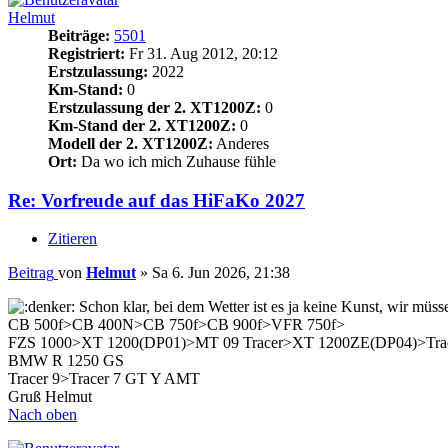
Helmut
Beiträge:
5501
Registriert:
Fr 31. Aug 2012, 20:12
Erstzulassung:
2022
Km-Stand:
0
Erstzulassung der 2. XT1200Z:
0
Km-Stand der 2. XT1200Z:
0
Modell der 2. XT1200Z:
Anderes
Ort:
Da wo ich mich Zuhause fühle
Re: Vorfreude auf das HiFaKo 2027
Zitieren
Beitrag
von
Helmut
»
Sa 6. Jun 2026, 21:38
Schon klar, bei dem Wetter ist es ja keine Kunst, wir müs
CB 500f>CB 400N>CB 750f>CB 900f>VFR 750f>
FZS 1000>XT 1200(DP01)>MT 09 Tracer>XT 1200ZE(DP04)>Tra
BMW R 1250 GS
Tracer 9>Tracer 7 GT Y AMT
Gruß Helmut
Nach oben