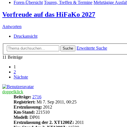
Foren-Übersicht
Touren, Treffen & Termine
Mehrtägige Ausfah
Vorfreude auf das HiFaKo 2027
Antworten
Druckansicht
Erweiterte Suche
Suche
11 Beiträge
1
2
Nächste
doppelklick
Beiträge:
2716
Registriert:
Mi 7. Sep 2011, 00:25
Erstzulassung:
2012
Km-Stand:
221510
Modell:
DP01
Erstzulassung der 2. XT1200Z:
2011