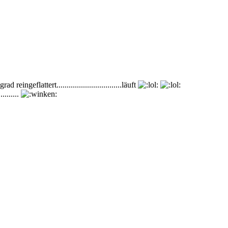
ngeflattert................................läuft
.........