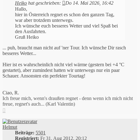
Heiko
hat geschrieben:
Do 14. Mai 2026, 16:42
Hallo,
hier in Österreich regnet es schon den ganzen Tag,
war aber trotzdem unterwegs.
Ich wünsche euch besseres Wetter und viel Spaß bei
den Ausfahrten.
Gruß Heiko
... puh, braucht man nicht auf 'ner Tour. Ich wünsche Dir rasch
besseres Wetter...
Hier ist es wahrscheinlich nicht viel wärme (gestern bei +4 °C
gestartet), aber zumindest hatten wir unterwegs nur ein paar
Schauer. Ansonsten ein perfekter Tourtag!
Ciao, R.
Ich freue mich, wenn's draußen regnet - denn wenn ich mich nicht
freue, regnet's auch... (Karl Valentin)
Nach
oben
Helmut
Beiträge:
5501
Registriert:
Fr 31. Aug 2012, 20:12