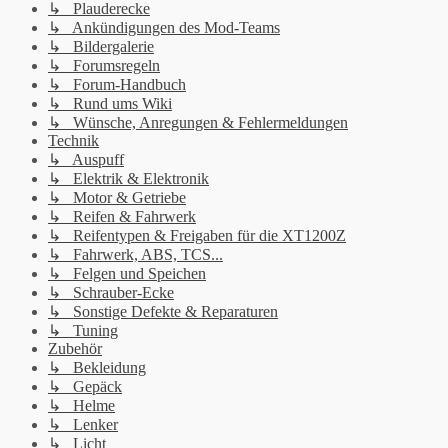
↳ Plauderecke
↳ Ankündigungen des Mod-Teams
↳ Bildergalerie
↳ Forumsregeln
↳ Forum-Handbuch
↳ Rund ums Wiki
↳ Wünsche, Anregungen & Fehlermeldungen
Technik
↳ Auspuff
↳ Elektrik & Elektronik
↳ Motor & Getriebe
↳ Reifen & Fahrwerk
↳ Reifentypen & Freigaben für die XT1200Z
↳ Fahrwerk, ABS, TCS...
↳ Felgen und Speichen
↳ Schrauber-Ecke
↳ Sonstige Defekte & Reparaturen
↳ Tuning
Zubehör
↳ Bekleidung
↳ Gepäck
↳ Helme
↳ Lenker
↳ Licht