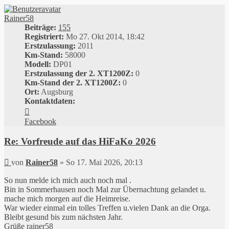
Rainer58
Beiträge:
155
Registriert:
Mo 27. Okt 2014, 18:42
Erstzulassung:
2011
Km-Stand:
58000
Modell:
DP01
Erstzulassung der 2. XT1200Z:
0
Km-Stand der 2. XT1200Z:
0
Ort:
Augsburg
Kontaktdaten:
Kontaktdaten
von
Facebook
Rainer58
Re: Vorfreude auf das HiFaKo 2026
Beitrag
von
Rainer58
»
So 17. Mai 2026, 20:13
So nun melde ich mich auch noch mal .
Bin in Sommerhausen noch Mal zur Übernachtung gelandet u.
mache mich morgen auf die Heimreise.
War wieder einmal ein tolles Treffen u.vielen Dank an die Orga.
Bleibt gesund bis zum nächsten Jahr.
Grüße rainer58