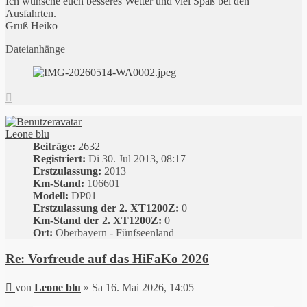
Ich wünsche euch besseres Wetter und viel Spaß bei den
Ausfahrten.
Gruß Heiko
Dateianhänge
Nach
oben
Leone blu
Beiträge:
2632
Registriert:
Di 30. Jul 2013, 08:17
Erstzulassung:
2013
Km-Stand:
106601
Modell:
DP01
Erstzulassung der 2. XT1200Z:
0
Km-Stand der 2. XT1200Z:
0
Ort:
Oberbayern - Fünfseenland
Re: Vorfreude auf das HiFaKo 2026
Beitrag
von
Leone blu
»
Sa 16. Mai 2026, 14:05