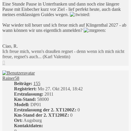
Eine Stunde Pause in Unterfranken und dann noch eine längere
Pause mit Eisbecher kurz vor Ziel - lief perfekt heute, auch dank
meines erstklassigen Guides wegen.
War wieder toll heuer und ich freue mich auf Klingenthal 2027 - ab
wann können wir uns eigentlich anmelden?
Ciao, R.
Ich freue mich, wenn's draußen regnet - denn wenn ich mich nicht
freue, regnet's auch... (Karl Valentin)
Nach
oben
Rainer58
Beiträge:
155
Registriert:
Mo 27. Okt 2014, 18:42
Erstzulassung:
2011
Km-Stand:
58000
Modell:
DP01
Erstzulassung der 2. XT1200Z:
0
Km-Stand der 2. XT1200Z:
0
Ort:
Augsburg
Kontaktdaten:
Kontaktdaten