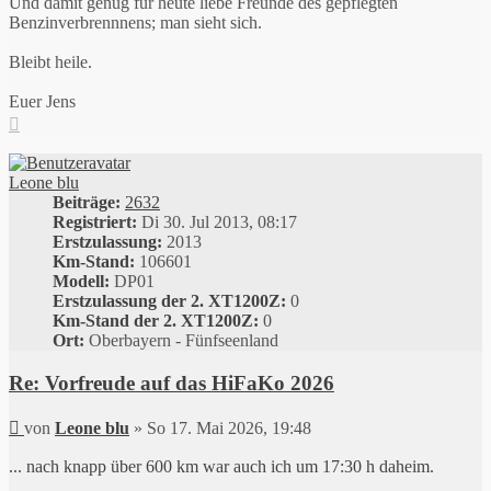
Und damit genug für heute liebe Freunde des gepflegten
Benzinverbrennnens; man sieht sich.
Bleibt heile.
Euer Jens
Nach
oben
Leone blu
Beiträge:
2632
Registriert:
Di 30. Jul 2013, 08:17
Erstzulassung:
2013
Km-Stand:
106601
Modell:
DP01
Erstzulassung der 2. XT1200Z:
0
Km-Stand der 2. XT1200Z:
0
Ort:
Oberbayern - Fünfseenland
Re: Vorfreude auf das HiFaKo 2026
Beitrag
von
Leone blu
»
So 17. Mai 2026, 19:48
... nach knapp über 600 km war auch ich um 17:30 h daheim.