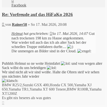
von
Facebook
Rainer58
Re: Vorfreude auf das HiFaKo 2026
Beitrag
von
Rainer58
»
So 17. Mai 2026, 20:08
Helmut
hat geschrieben:
So 17. Mai 2026, 14:07
Gut
nach trockenen 198 km zu Hause angekommen.
War wieder toll auch das ich als alter Sack bei der
schnellen Truppe mitfahren durfte....
Die unmengen an Bilder sind in der Cloud.
Puhhhh Helmut so ne weite Heimfahrt
und von wegen alter
Sack willst du uns beleidigen
Wir sind nicht alt wir sind weiße. Halte die Ohren steif wir sehen
uns nächstes Jahr wieder
BMW R25/2,Suzuki GSX 400,Honda CX 500,Yamaha XJ
650,Yamaha TR1,Yamaha XT 600 Tenere,BMW R100R,Yamaha
XT1200Z
Es gibt nix beseres als was gutes
Nach
oben