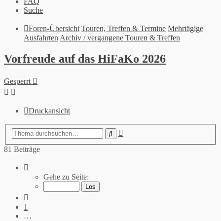
FAQ
Suche
Foren-Übersicht
Touren, Treffen & Termine
Mehrtägige
Ausfahrten
Archiv / vergangene Touren & Treffen
Vorfreude auf das HiFaKo 2026
Gesperrt
Druckansicht
Erweiterte
Suche
Suche
81 Beiträge
Seite
8
Gehe zu Seite:
von
9
Vorherige
1
…