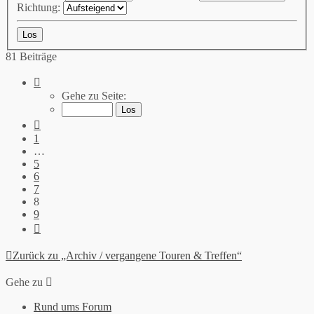
Richtung:
81 Beiträge
Seite
8
Gehe zu Seite:
von
9
Vorherige
1
…
5
6
7
8
9
Nächste
Zurück zu „Archiv / vergangene Touren & Treffen“
Gehe zu
Rund ums Forum