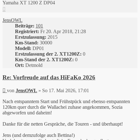
Yamaha XT 1200 Z DP04
Nach
oben
JensOWL
Beiträge:
101
Registriert:
Fr 20. Apr 2018, 21:28
Erstzulassung:
2015
Km-Stand:
30000
Modell:
DP01
Erstzulassung der 2. XT1200Z:
0
Km-Stand der 2. XT1200Z:
0
Ort:
Detmold
Re: Vorfreude auf das HiFaKo 2026
Beitrag
von
JensOWL
»
So 17. Mai 2026, 17:01
Nach entspanntem Start und Frühstpück und ebenso entspannten
120km quer durch die Wallachei zuhase angekommen, Sozia
abgeworfen und daheim!
Danke für die netten Gespräche, die Touren - und überhaupt!
Jens (und demzufolge auch Bettina!)