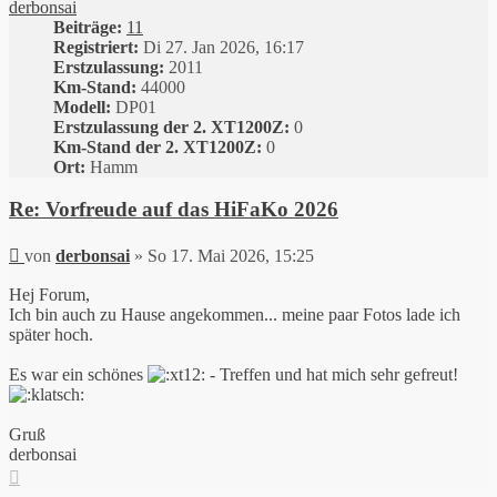
derbonsai
Beiträge:
11
Registriert:
Di 27. Jan 2026, 16:17
Erstzulassung:
2011
Km-Stand:
44000
Modell:
DP01
Erstzulassung der 2. XT1200Z:
0
Km-Stand der 2. XT1200Z:
0
Ort:
Hamm
Re: Vorfreude auf das HiFaKo 2026
Beitrag
von
derbonsai
»
So 17. Mai 2026, 15:25
Hej Forum,
Ich bin auch zu Hause angekommen... meine paar Fotos lade ich
später hoch.
Es war ein schönes
- Treffen und hat mich sehr gefreut!
Gruß
derbonsai
Nach
oben