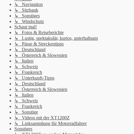
↳ Navigation
↳ Sitzbank
↳ Sonstiges
↳ Windschutz
Schaut mal!
↳ Fotos & Reiseberichte
↳ Lustig, spektakulär, kurios, unterhaltsam
↳ Pässe & Streckentipps
↳ Deutschland
↳ Österreich & Slowenien
↳ Italien
↳ Schweiz
↳ Frankreich
↳ Unterkunft-Tipps
↳ Deutschland
↳ Österreich & Slowenien
↳ Italien
↳ Schweiz
↳ Frankreich
↳ Sonstige
↳ Videos mit der XT1200Z
↳ Linksammlung für Motorradfahrer
Sonstiges