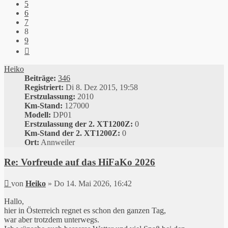
5
6
7
8
9
Nächste
Heiko
Beiträge:
346
Registriert:
Di 8. Dez 2015, 19:58
Erstzulassung:
2010
Km-Stand:
127000
Modell:
DP01
Erstzulassung der 2. XT1200Z:
0
Km-Stand der 2. XT1200Z:
0
Ort:
Annweiler
Re: Vorfreude auf das HiFaKo 2026
Beitrag
von
Heiko
»
Do 14. Mai 2026, 16:42
Hallo,
hier in Österreich regnet es schon den ganzen Tag,
war aber trotzdem unterwegs.