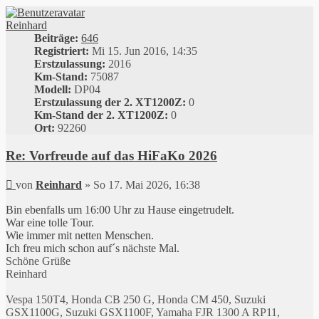
Reinhard
Beiträge:
646
Registriert:
Mi 15. Jun 2016, 14:35
Erstzulassung:
2016
Km-Stand:
75087
Modell:
DP04
Erstzulassung der 2. XT1200Z:
0
Km-Stand der 2. XT1200Z:
0
Ort:
92260
Re: Vorfreude auf das HiFaKo 2026
Beitrag
von
Reinhard
»
So 17. Mai 2026, 16:38
Bin ebenfalls um 16:00 Uhr zu Hause eingetrudelt.
War eine tolle Tour.
Wie immer mit netten Menschen.
Ich freu mich schon auf´s nächste Mal.
Schöne Grüße
Reinhard
Vespa 150T4, Honda CB 250 G, Honda CM 450, Suzuki
GSX1100G, Suzuki GSX1100F, Yamaha FJR 1300 A RP11,