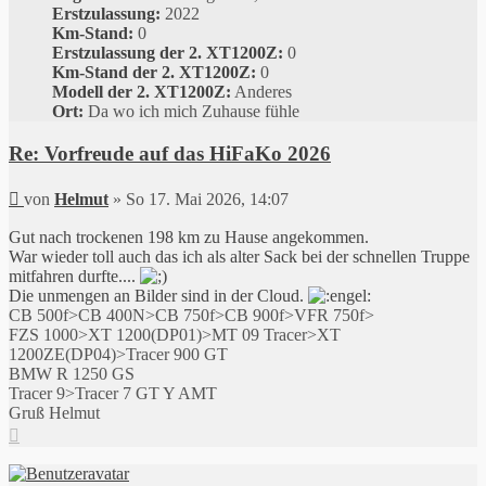
Erstzulassung:
2022
Km-Stand:
0
Erstzulassung der 2. XT1200Z:
0
Km-Stand der 2. XT1200Z:
0
Modell der 2. XT1200Z:
Anderes
Ort:
Da wo ich mich Zuhause fühle
Re: Vorfreude auf das HiFaKo 2026
Beitrag
von
Helmut
»
So 17. Mai 2026, 14:07
Gut nach trockenen 198 km zu Hause angekommen.
War wieder toll auch das ich als alter Sack bei der schnellen Truppe
mitfahren durfte....
Die unmengen an Bilder sind in der Cloud.
CB 500f>CB 400N>CB 750f>CB 900f>VFR 750f>
FZS 1000>XT 1200(DP01)>MT 09 Tracer>XT
1200ZE(DP04)>Tracer 900 GT
BMW R 1250 GS
Tracer 9>Tracer 7 GT Y AMT
Gruß Helmut
Nach
oben