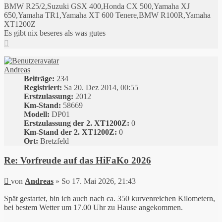
BMW R25/2,Suzuki GSX 400,Honda CX 500,Yamaha XJ
650,Yamaha TR1,Yamaha XT 600 Tenere,BMW R100R,Yamaha
XT1200Z
Es gibt nix beseres als was gutes
Nach
oben
Andreas
Beiträge:
234
Registriert:
Sa 20. Dez 2014, 00:55
Erstzulassung:
2012
Km-Stand:
58669
Modell:
DP01
Erstzulassung der 2. XT1200Z:
0
Km-Stand der 2. XT1200Z:
0
Ort:
Bretzfeld
Re: Vorfreude auf das HiFaKo 2026
Beitrag
von
Andreas
»
So 17. Mai 2026, 21:43
Spät gestartet, bin ich auch nach ca. 350 kurvenreichen Kilometern,
bei bestem Wetter um 17.00 Uhr zu Hause angekommen.