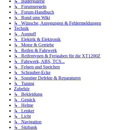
↳ Bildergalerie
↳ Forumsregeln
↳ Forum-Handbuch
↳ Rund ums Wiki
↳ Wünsche, Anregungen & Fehlermeldungen
Technik
↳ Auspuff
↳ Elektrik & Elektronik
↳ Motor & Getriebe
↳ Reifen & Fahrwerk
↳ Reifentypen & Freigaben für die XT1200Z
↳ Fahrwerk, ABS, TCS...
↳ Felgen und Speichen
↳ Schrauber-Ecke
↳ Sonstige Defekte & Reparaturen
↳ Tuning
Zubehör
↳ Bekleidung
↳ Gepäck
↳ Helme
↳ Lenker
↳ Licht
↳ Navigation
↳ Sitzbank