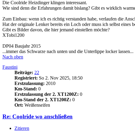
Die Coolride Heizdinger klingen interessant.
Wie sind denn die Erfahrungen damit bislang? Gibt es wirklich warme
Zum Einbau: wenn ich es richtig verstanden habe, verlaufen die An
Hat der originale Lenker bereits ein Loch oder muss ich selbst eines 
Gibt es Bilder davon, die hier jemand einstellen möchte?
XTobi1200
DP04 Baujahr 2015
...immer das Schwarze nach unten und die Unterlippe locker lassen...
Nach oben
Faustini
Beiträge:
22
Registriert:
So 2. Nov 2025, 18:50
Erstzulassung:
2010
Km-Stand:
0
Erstzulassung der 2. XT1200Z:
0
Km-Stand der 2. XT1200Z:
0
Ort:
Weißenseifen
Re: Coolride wo anschließen
Zitieren