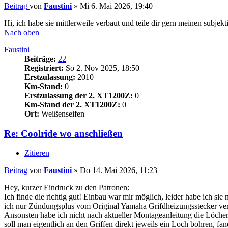
Beitrag
von
Faustini
»
Mi 6. Mai 2026, 19:40
Hi, ich habe sie mittlerweile verbaut und teile dir gern meinen subje
Nach oben
Faustini
Beiträge:
22
Registriert:
So 2. Nov 2025, 18:50
Erstzulassung:
2010
Km-Stand:
0
Erstzulassung der 2. XT1200Z:
0
Km-Stand der 2. XT1200Z:
0
Ort:
Weißenseifen
Re: Coolride wo anschließen
Zitieren
Beitrag
von
Faustini
»
Do 14. Mai 2026, 11:23
Hey, kurzer Eindruck zu den Patronen:
Ich finde die richtig gut! Einbau war mir möglich, leider habe ich si
ich nur Zündungsplus vom Original Yamaha Grifdheizungsstecker verw
Ansonsten habe ich nicht nach aktueller Montageanleitung die Löcher 
soll man eigentlich an den Griffen direkt jeweils ein Loch bohren, f