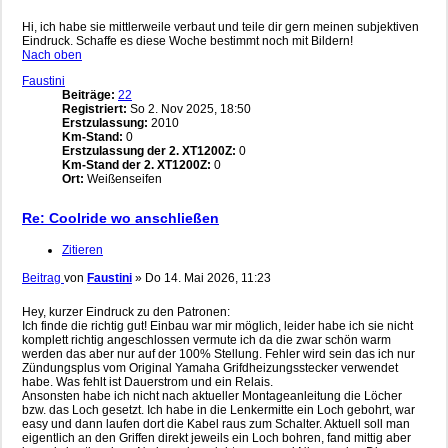
Hi, ich habe sie mittlerweile verbaut und teile dir gern meinen subjektiven
Eindruck. Schaffe es diese Woche bestimmt noch mit Bildern!
Nach oben
Faustini
Beiträge:
22
Registriert:
So 2. Nov 2025, 18:50
Erstzulassung:
2010
Km-Stand:
0
Erstzulassung der 2. XT1200Z:
0
Km-Stand der 2. XT1200Z:
0
Ort:
Weißenseifen
Re: Coolride wo anschließen
Zitieren
Beitrag
von
Faustini
»
Do 14. Mai 2026, 11:23
Hey, kurzer Eindruck zu den Patronen:
Ich finde die richtig gut! Einbau war mir möglich, leider habe ich sie nicht
komplett richtig angeschlossen vermute ich da die zwar schön warm
werden das aber nur auf der 100% Stellung. Fehler wird sein das ich nur
Zündungsplus vom Original Yamaha Grifdheizungsstecker verwendet
habe. Was fehlt ist Dauerstrom und ein Relais.
Ansonsten habe ich nicht nach aktueller Montageanleitung die Löcher
bzw. das Loch gesetzt. Ich habe in die Lenkermitte ein Loch gebohrt, war
easy und dann laufen dort die Kabel raus zum Schalter. Aktuell soll man
eigentlich an den Griffen direkt jeweils ein Loch bohren, fand mittig aber