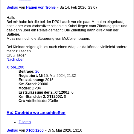
Beitrag
von
Hagen von Tronje
»
Sa 14. Feb 2026, 23:07
Hallo
Bei mir habe ich die bei der DP01 auch vor ein paar Monaten eingebaut,
hatte aber vom Vorbesitzer schon ein Kabel liegen vom Zündungsplus und
das dann über ein Relais gemacht. Die Zuleitung dann direkt von der
Batterie.
Muss nur noch die Steuerung von McCoi einbauen.
Bei Kleinanzeigen gibt es auch einen Adapter, da können vielleicht andere
mehr zu sagen.
Gruß Hagen
Nach oben
XTobi1200
Beiträge:
20
Registriert:
Mi 15. Mai 2024, 21:32
Erstzulassung:
2015
Km-Stand:
20000
Modell:
DP04
Erstzulassung der 2. XT1200Z:
0
Km-Stand der 2. XT1200Z:
0
Ort:
Adelheidsdorf/Celle
Re: Coolride wo anschließen
Zitieren
Beitrag
von
XTobi1200
»
Di 5. Mai 2026, 13:16