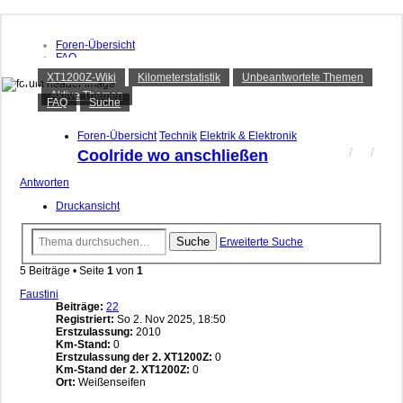
Foren-Übersicht
FAQ
XT1200Z-Forum
Suche
XT1200Z-Wiki
Kilometerstatistik
Unbeantwortete Themen
Unbeantwortete Themen
Aktive Themen
Aktive Themen
Alles rund um die Yamaha XT1200Z Super Ténéré
FAQ
Suche
Anmelden
Foren-Übersicht
Technik
Elektrik & Elektronik
Registrieren
Coolride wo anschließen
Antworten
Druckansicht
Suche
Erweiterte Suche
5 Beiträge • Seite
1
von
1
Faustini
Beiträge:
22
Registriert:
So 2. Nov 2025, 18:50
Erstzulassung:
2010
Km-Stand:
0
Erstzulassung der 2. XT1200Z:
0
Km-Stand der 2. XT1200Z:
0
Ort:
Weißenseifen