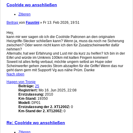
Coolride wo anschließen
Zitieren
Beitrag
von
Faustini
»
Fr 13. Feb 2026, 19:51
Hey,
kann mir wer sagen ob ich die Coolride Patronen an den originalen
Heizgriffe-Stecker schließen kann? Wenn ja, muss da noch ne Sicherung
zwischen? Oder wenn nicht kann ich den für Zusatzscheinwerfer dafür
nehmen?
Alternativ, hat wer Erfahrung und Lust mir da kurz zu helfen? Ich bin in der
Eifel und würde im Umkreis 100km mit kalten Fingern kommen!
Soweit ist alles fertig verbaut, möchte ungern selbst an Hupe oder
Scheinwerfer gehen zwecks Strom abzapfen für die Griffe! Wenn das nur
geht dann gern mit Support! Vg aus nähe Prüm. Danke
Nach oben
Hagen von Tronje
Beiträge:
25
Registriert:
Mo 16. Jun 2025, 22:08
Erstzulassung:
2010
Km-Stand:
19350
Modell:
DP01
Erstzulassung der 2. XT1200Z:
0
Km-Stand der 2. XT1200Z:
0
Re: Coolride wo anschließen
Zitieren