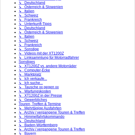
↳ Deutschland
↳ Österreich & Slowenien
↳ Italien
↳ Schweiz
↳ Frankreich
↳ Unterkunft-Tipps
↳ Deutschland
↳ Österreich & Slowenien
↳ Italien
↳ Schweiz
↳ Frankreich
↳ Sonstige
↳ Videos mit der XT1200Z
↳ Linksammlung für Motorradfahrer
Sonstiges
↳ XT1200Z vs. andere Motorräder
↳ Computer-Ecke
↳ Marktplatz
↳ Ich verkaufe...
↳ Ich suche...
↳ Tausche xx gegen xx
↳ Wartungskosten
↳ XT1200Z in der Presse
↳ Gewerbliches
Touren, Treffen & Termine
↳ Mehrtägige Ausfahrten
↳ Archiv / vergangene Touren & Treffen
↳ Himmelfahrtskommando
↳ Deutschland
↳ Baden-Württemberg
↳ Archiv / vergangene Touren & Treffen
↳ Bayern