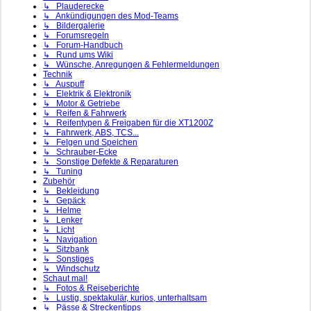
↳ Plauderecke
↳ Ankündigungen des Mod-Teams
↳ Bildergalerie
↳ Forumsregeln
↳ Forum-Handbuch
↳ Rund ums Wiki
↳ Wünsche, Anregungen & Fehlermeldungen
Technik
↳ Auspuff
↳ Elektrik & Elektronik
↳ Motor & Getriebe
↳ Reifen & Fahrwerk
↳ Reifentypen & Freigaben für die XT1200Z
↳ Fahrwerk, ABS, TCS...
↳ Felgen und Speichen
↳ Schrauber-Ecke
↳ Sonstige Defekte & Reparaturen
↳ Tuning
Zubehör
↳ Bekleidung
↳ Gepäck
↳ Helme
↳ Lenker
↳ Licht
↳ Navigation
↳ Sitzbank
↳ Sonstiges
↳ Windschutz
Schaut mal!
↳ Fotos & Reiseberichte
↳ Lustig, spektakulär, kurios, unterhaltsam
↳ Pässe & Streckentipps