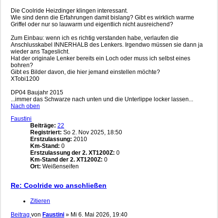
Die Coolride Heizdinger klingen interessant.
Wie sind denn die Erfahrungen damit bislang? Gibt es wirklich warme
Griffel oder nur so lauwarm und eigentlich nicht ausreichend?
Zum Einbau: wenn ich es richtig verstanden habe, verlaufen die
Anschlusskabel INNERHALB des Lenkers. Irgendwo müssen sie dann ja
wieder ans Tageslicht.
Hat der originale Lenker bereits ein Loch oder muss ich selbst eines
bohren?
Gibt es Bilder davon, die hier jemand einstellen möchte?
XTobi1200
DP04 Baujahr 2015
...immer das Schwarze nach unten und die Unterlippe locker lassen...
Nach oben
Faustini
Beiträge:
22
Registriert:
So 2. Nov 2025, 18:50
Erstzulassung:
2010
Km-Stand:
0
Erstzulassung der 2. XT1200Z:
0
Km-Stand der 2. XT1200Z:
0
Ort:
Weißenseifen
Re: Coolride wo anschließen
Zitieren
Beitrag
von
Faustini
»
Mi 6. Mai 2026, 19:40