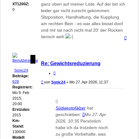
ganz oben auf meiner Liste. Auf der bin ich
XT1200Z:
0
leider gar nicht zurecht gekommen:
Sitzposition, Handhaltung, die Kupplung
am rechten Bein - es war alles bissel doof
und mir tat nach nicht mal 20' der Rücken
tierisch weh
Nach
oben
Re: Gewichtsreduzierung
Sonic24
Zitieren
Beiträge:
628
Beitrag
von
Sonic24
»
Mo 27. Apr 2026, 11:37
Registriert:
Mo 9. Feb
2015,
20:00
Südwestpfälzer
hat
Erstzulassung:
geschrieben:
Mo 27. Apr
2015
Km-
2026, 10:35
Persönlich
Stand:
habe ich da trotzdem noch
130000
zu große Vorbehalte, was
Modell: