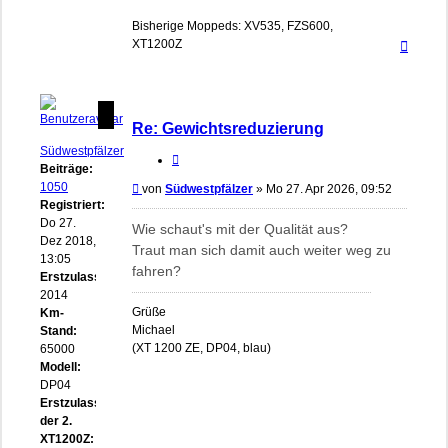
Bisherige Moppeds: XV535, FZS600,
Nach
XT1200Z
oben
Re: Gewichtsreduzierung
Südwestpfälzer
Zitieren
Beiträge:
1050
Beitrag
von
Südwestpfälzer
»
Mo 27. Apr 2026, 09:52
Registriert:
Do 27.
Wie schaut's mit der Qualität aus?
Dez 2018,
Traut man sich damit auch weiter weg zu
13:05
fahren?
Erstzulassung:
2014
Grüße
Km-
Michael
Stand:
(XT 1200 ZE, DP04, blau)
65000
Modell:
DP04
Erstzulassung
der 2.
XT1200Z: