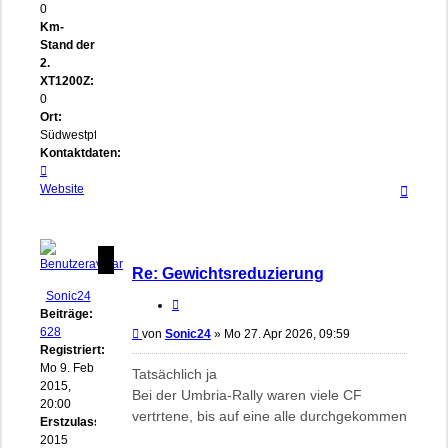
0
Km-
Stand der
2.
XT1200Z:
0
Ort:
Südwestpfalz
Kontaktdaten:
Kontaktdaten
Nach
von
Website
oben
Südwestpfälzer
Re: Gewichtsreduzierung
Sonic24
Zitieren
Beiträge:
628
Beitrag
von
Sonic24
»
Mo 27. Apr 2026, 09:59
Registriert:
Mo 9. Feb
Tatsächlich ja
2015,
Bei der Umbria-Rally waren viele CF
20:00
vertrtene, bis auf eine alle durchgekommen
Erstzulassung:
2015