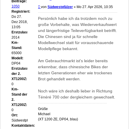
Beiträge:
1050
Beitrag
von
Südwestpfälzer
»
Mo 27. Apr 2026, 10:35
Registriert:
Do 27.
Persönlich habe ich da trotzdem noch zu
Dez 2018,
große Vorbehalte, was Wiederverkaufswert
13:05
und längerfristige Teileverfügbarkeit betrifft.
Erstzulassung:
Die Chinesen sind ja für schnelle
2014
Modellwechsel statt für vorausschauende
Km-
Stand:
Modellpflege bekannt.
65000
Modell:
Am Gebrauchtmarkt ist's leider bereits
DP04
erkennbar, dass chinesische Bikes der
Erstzulassung
letzten Generationen eher wie trockenes
der 2.
Brot gehandelt werden.
XT1200Z:
0
Km-
Noch wäre ich deshalb lieber in Richtung
Stand der
Ténéré 700 oder dergleichem gewechselt.
2.
XT1200Z:
Grüße
0
Michael
Ort:
(XT 1200 ZE, DP04, blau)
Südwestpfalz
Kontaktdaten: