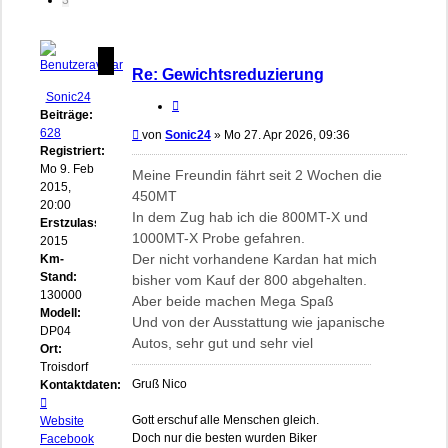
Re: Gewichtsreduzierung
Sonic24
Zitieren
Beiträge:
628
Beitrag
von
Sonic24
»
Mo 27. Apr 2026, 09:36
Registriert:
Mo 9. Feb
Meine Freundin fährt seit 2 Wochen die
2015,
450MT
20:00
In dem Zug hab ich die 800MT-X und
Erstzulassung:
1000MT-X Probe gefahren.
2015
Der nicht vorhandene Kardan hat mich
Km-
Stand:
bisher vom Kauf der 800 abgehalten.
130000
Aber beide machen Mega Spaß
Modell:
Und von der Ausstattung wie japanische
DP04
Autos, sehr gut und sehr viel
Ort:
Troisdorf
Gruß Nico
Kontaktdaten:
Kontaktdaten
von
Gott erschuf alle Menschen gleich.
Website
Sonic24
Doch nur die besten wurden Biker
Facebook