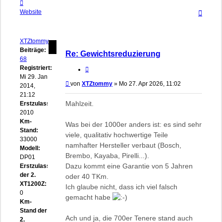
Kontaktdaten
Nach
von
Website
oben
Südwestpfälzer
XTZtommy
Beiträge:
Re: Gewichtsreduzierung
68
Registriert:
Zitieren
Mi 29. Jan
Beitrag
von
XTZtommy
»
Mo 27. Apr 2026, 11:02
2014,
21:12
Mahlzeit.
Erstzulassung:
2010
Km-
Was bei der 1000er anders ist: es sind sehr
Stand:
viele, qualitativ hochwertige Teile
33000
namhafter Hersteller verbaut (Bosch,
Modell:
Brembo, Kayaba, Pirelli...).
DP01
Dazu kommt eine Garantie von 5 Jahren
Erstzulassung
der 2.
oder 40 TKm.
XT1200Z:
Ich glaube nicht, dass ich viel falsch
0
gemacht habe
Km-
Stand der
Ach und ja, die 700er Tenere stand auch
2.