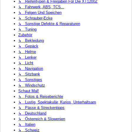
↳ Reifentypen & Freigaben Für Die XT1200Z
↳ Fahrwerk, ABS, TCS...
↳ Felgen Und Speichen
↳ Schrauber-Ecke
↳ Sonstige Defekte & Reparaturen
↳ Tuning
Zubehör
↳ Bekleidung
↳ Gepäck
↳ Helme
↳ Lenker
↳ Licht
↳ Navigation
↳ Sitzbank
↳ Sonstiges
↳ Windschutz
Schaut Mal!
↳ Fotos & Reiseberichte
↳ Lustig, Spektakulär, Kurios, Unterhaltsam
↳ Pässe & Streckentipps
↳ Deutschland
↳ Österreich & Slowenien
↳ Italien
↳ Schweiz