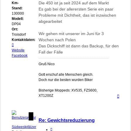
Die 450 ist ja seit 2024 auf dem Markt
Km-
Stand:
Es gab bei der allerersten Serie ein paar
130000
Probleme mit Dichtheit, das ist inzwischen
Modell:
abgearbeitet
DP04
Ort:
Wir gehen mit unserer im Juni für 3
Troisdorf
Wochen nach Polen
Kontaktdaten:
Kontaktdaten
Das Dickschiff ist dann das Backup, für den
von
Website
Fall der Fälle
Sonic24
Facebook
Gruß Nico
Gott erschuf alle Menschen gleich.
Doch nur die besten wurden Biker
Bisherige Moppeds: XV535, FZS600,
Nach
XT1200Z
oben
Re: Gewichtsreduzierung
Südwestpfälzer
Zitieren