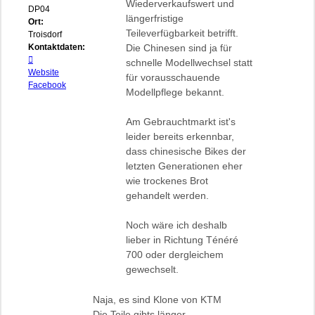
Wiederverkaufswert und
DP04
längerfristige
Ort:
Teileverfügbarkeit betrifft.
Troisdorf
Kontaktdaten:
Die Chinesen sind ja für
Kontaktdaten
schnelle Modellwechsel statt
von
Website
für vorausschauende
Sonic24
Facebook
Modellpflege bekannt.
Am Gebrauchtmarkt ist's
leider bereits erkennbar,
dass chinesische Bikes der
letzten Generationen eher
wie trockenes Brot
gehandelt werden.
Noch wäre ich deshalb
lieber in Richtung Ténéré
700 oder dergleichem
gewechselt.
Naja, es sind Klone von KTM
Die Teile gibts länger