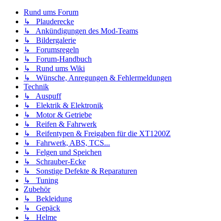
Rund ums Forum
↳ Plauderecke
↳ Ankündigungen des Mod-Teams
↳ Bildergalerie
↳ Forumsregeln
↳ Forum-Handbuch
↳ Rund ums Wiki
↳ Wünsche, Anregungen & Fehlermeldungen
Technik
↳ Auspuff
↳ Elektrik & Elektronik
↳ Motor & Getriebe
↳ Reifen & Fahrwerk
↳ Reifentypen & Freigaben für die XT1200Z
↳ Fahrwerk, ABS, TCS...
↳ Felgen und Speichen
↳ Schrauber-Ecke
↳ Sonstige Defekte & Reparaturen
↳ Tuning
Zubehör
↳ Bekleidung
↳ Gepäck
↳ Helme