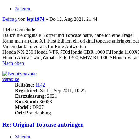
Zitieren
Beitrag
von
lopi1974
»
Do 12. Aug 2021, 21:44
Liebe Gemeinde!
Da ich nie originale Koffer und Topcase hatte, habe ich eine Frage:
Kann man an eine XT First Edition ein original topcase anbringen ode
Vielen dank im voraus für Eure Antworten
Honda NX 250;Honda VFR 750;Honda CBR 1000 F,Honda 1100XX,
Honda Africa Twin,Yamaha FJR 1300,BMW R1100GSHonda Var
Nach oben
varabike
Beiträge:
1142
Registriert:
So 11. Sep 2011, 10:25
Erstzulassung:
2021
Km-Stand:
36063
Modell:
DP07
Ort:
Brandenburg
Re: Original Topcase anbringen
Zitieren