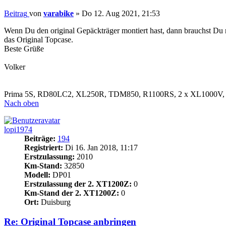
Beitrag
von
varabike
»
Do 12. Aug 2021, 21:53
Wenn Du den original Gepäckträger montiert hast, dann brauchst Du nicht
das Original Topcase.
Beste Grüße
Volker
Prima 5S, RD80LC2, XL250R, TDM850, R1100RS, 2 x XL1000V, XT
Nach oben
lopi1974
Beiträge:
194
Registriert:
Di 16. Jan 2018, 11:17
Erstzulassung:
2010
Km-Stand:
32850
Modell:
DP01
Erstzulassung der 2. XT1200Z:
0
Km-Stand der 2. XT1200Z:
0
Ort:
Duisburg
Re: Original Topcase anbringen