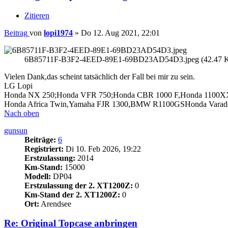
Zitieren
Beitrag
von
lopi1974
»
Do 12. Aug 2021, 22:01
6B85711F-B3F2-4EED-89E1-69BD23AD54D3.jpeg (42.47 KiB
Vielen Dank,das scheint tatsächlich der Fall bei mir zu sein.
LG Lopi
Honda NX 250;Honda VFR 750;Honda CBR 1000 F,Honda 1100XX,
Honda Africa Twin,Yamaha FJR 1300,BMW R1100GSHonda Var
Nach oben
gunsun
Beiträge:
6
Registriert:
Di 10. Feb 2026, 19:22
Erstzulassung:
2014
Km-Stand:
15000
Modell:
DP04
Erstzulassung der 2. XT1200Z:
0
Km-Stand der 2. XT1200Z:
0
Ort:
Arendsee
Re: Original Topcase anbringen