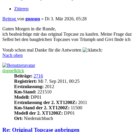
Zitieren
Beitrag
von
gunsun
»
Di 3. Mär 2026, 05:28
Guten Morgen in die Runde,
ich beabsichtige mir das original Topcase zu kaufen. Meine Frage dazu
Selbst bei den baugleichen Topcases von Triumph und Givi finde ich
Vorab schon mal Danke für die Antworten
Nach oben
doppelklick
Beiträge:
2716
Registriert:
Mi 7. Sep 2011, 00:25
Erstzulassung:
2012
Km-Stand:
221510
Modell:
DP01
Erstzulassung der 2. XT1200Z:
2011
Km-Stand der 2. XT1200Z:
11500
Modell der 2. XT1200Z:
DP01
Ort:
Niederaichbach
Re: Original Topcase anbringen