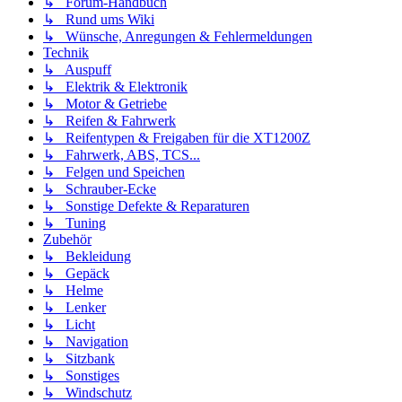
↳ Forum-Handbuch
↳ Rund ums Wiki
↳ Wünsche, Anregungen & Fehlermeldungen
Technik
↳ Auspuff
↳ Elektrik & Elektronik
↳ Motor & Getriebe
↳ Reifen & Fahrwerk
↳ Reifentypen & Freigaben für die XT1200Z
↳ Fahrwerk, ABS, TCS...
↳ Felgen und Speichen
↳ Schrauber-Ecke
↳ Sonstige Defekte & Reparaturen
↳ Tuning
Zubehör
↳ Bekleidung
↳ Gepäck
↳ Helme
↳ Lenker
↳ Licht
↳ Navigation
↳ Sitzbank
↳ Sonstiges
↳ Windschutz