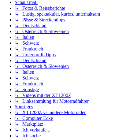
Schaut mal!
↳ Fotos & Reiseberichte
↳ Lustig, spektakulär, kurios, unterhaltsam
↳ Pässe & Streckentipps
↳ Deutschland
↳ Österreich & Slowenien
↳ Italien
↳ Schweiz
↳ Frankreich
↳ Unterkunft-Tipps
↳ Deutschland
↳ Österreich & Slowenien
↳ Italien
↳ Schweiz
↳ Frankreich
↳ Sonstige
↳ Videos mit der XT1200Z
↳ Linksammlung für Motorradfahrer
Sonstiges
↳ XT1200Z vs. andere Motorräder
↳ Computer-Ecke
↳ Marktplatz
↳ Ich verkaufe...
↳ Ich suche...