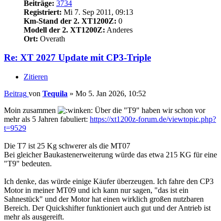
Beiträge:
3734
Registriert:
Mi 7. Sep 2011, 09:13
Km-Stand der 2. XT1200Z:
0
Modell der 2. XT1200Z:
Anderes
Ort:
Overath
Re: XT 2027 Update mit CP3-Triple
Zitieren
Beitrag
von
Tequila
»
Mo 5. Jan 2026, 10:52
Moin zusammen
Über die "T9" haben wir schon vor
mehr als 5 Jahren fabuliert:
https://xt1200z-forum.de/viewtopic.php?
t=9529
Die T7 ist 25 Kg schwerer als die MT07
Bei gleicher Baukastenerweiterung würde das etwa 215 KG für eine
"T9" bedeuten.
Ich denke, das würde einige Käufer überzeugen. Ich fahre den CP3
Motor in meiner MT09 und ich kann nur sagen, "das ist ein
Sahnestück" und der Motor hat einen wirklich großen nutzbaren
Bereich. Der Quickshifter funktioniert auch gut und der Antrieb ist
mehr als ausgereift.