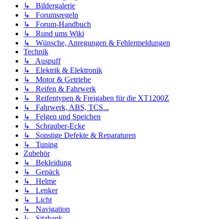
↳ Bildergalerie
↳ Forumsregeln
↳ Forum-Handbuch
↳ Rund ums Wiki
↳ Wünsche, Anregungen & Fehlermeldungen
Technik
↳ Auspuff
↳ Elektrik & Elektronik
↳ Motor & Getriebe
↳ Reifen & Fahrwerk
↳ Reifentypen & Freigaben für die XT1200Z
↳ Fahrwerk, ABS, TCS...
↳ Felgen und Speichen
↳ Schrauber-Ecke
↳ Sonstige Defekte & Reparaturen
↳ Tuning
Zubehör
↳ Bekleidung
↳ Gepäck
↳ Helme
↳ Lenker
↳ Licht
↳ Navigation
↳ Sitzbank