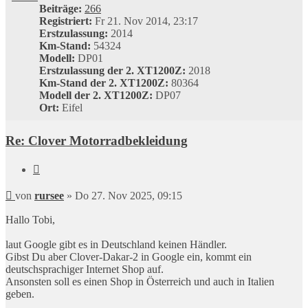
Beiträge:
266
Registriert:
Fr 21. Nov 2014, 23:17
Erstzulassung:
2014
Km-Stand:
54324
Modell:
DP01
Erstzulassung der 2. XT1200Z:
2018
Km-Stand der 2. XT1200Z:
80364
Modell der 2. XT1200Z:
DP07
Ort:
Eifel
Re: Clover Motorradbekleidung
Zitieren
Beitrag
von
rursee
»
Do 27. Nov 2025, 09:15
Hallo Tobi,
laut Google gibt es in Deutschland keinen Händler.
Gibst Du aber Clover-Dakar-2 in Google ein, kommt ein
deutschsprachiger Internet Shop auf.
Ansonsten soll es einen Shop in Österreich und auch in Italien
geben.