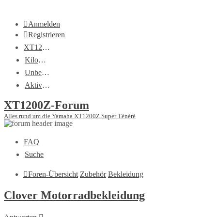
Anmelden
Registrieren
XT1200Z-Wiki
Kilometerstatistik
Unbeantwortete Themen
Aktive Themen
XT1200Z-Forum
Alles rund um die Yamaha XT1200Z Super Ténéré
FAQ
Suche
Foren-Übersicht
Zubehör
Bekleidung
Clover Motorradbekleidung