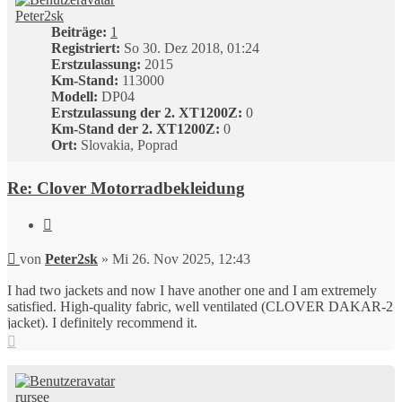
Peter2sk
Beiträge:
1
Registriert:
So 30. Dez 2018, 01:24
Erstzulassung:
2015
Km-Stand:
113000
Modell:
DP04
Erstzulassung der 2. XT1200Z:
0
Km-Stand der 2. XT1200Z:
0
Ort:
Slovakia, Poprad
Re: Clover Motorradbekleidung
Zitieren
Beitrag
von
Peter2sk
»
Mi 26. Nov 2025, 12:43
I had two jackets and now I have another one and I am extremely
satisfied. High-quality fabric, well ventilated (CLOVER DAKAR-2
jacket). I definitely recommend it.
Nach
oben
rursee