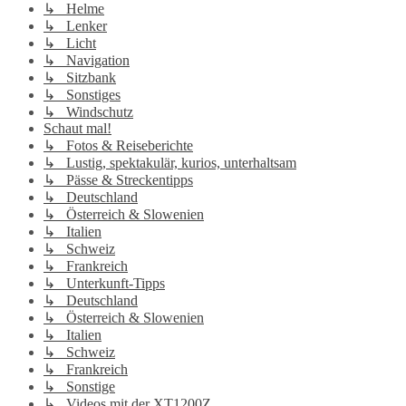
↳ Helme
↳ Lenker
↳ Licht
↳ Navigation
↳ Sitzbank
↳ Sonstiges
↳ Windschutz
Schaut mal!
↳ Fotos & Reiseberichte
↳ Lustig, spektakulär, kurios, unterhaltsam
↳ Pässe & Streckentipps
↳ Deutschland
↳ Österreich & Slowenien
↳ Italien
↳ Schweiz
↳ Frankreich
↳ Unterkunft-Tipps
↳ Deutschland
↳ Österreich & Slowenien
↳ Italien
↳ Schweiz
↳ Frankreich
↳ Sonstige
↳ Videos mit der XT1200Z