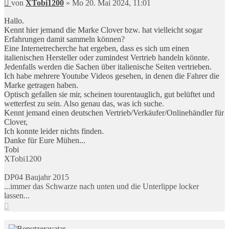
Beitrag
von
XTobi1200
»
Mo 20. Mai 2024, 11:01
Hallo.
Kennt hier jemand die Marke Clover bzw. hat vielleicht sogar
Erfahrungen damit sammeln können?
Eine Internetrecherche hat ergeben, dass es sich um einen
italienischen Hersteller oder zumindest Vertrieb handeln könnte.
Jedenfalls werden die Sachen über italienische Seiten vertrieben.
Ich habe mehrere Youtube Videos gesehen, in denen die Fahrer die
Marke getragen haben.
Optisch gefallen sie mir, scheinen tourentauglich, gut belüftet und
wetterfest zu sein. Also genau das, was ich suche.
Kennt jemand einen deutschen Vertrieb/Verkäufer/Onlinehändler für
Clover,
Ich konnte leider nichts finden.
Danke für Eure Mühen...
Tobi
XTobi1200
DP04 Baujahr 2015
...immer das Schwarze nach unten und die Unterlippe locker
lassen...
Nach
oben