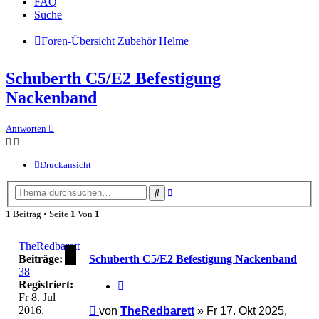
FAQ
Suche
Foren-Übersicht
Zubehör
Helme
Schuberth C5/E2 Befestigung
Nackenband
Antworten
Druckansicht
Erweiterte
Suche
Suche
1 Beitrag • Seite
1
Von
1
TheRedbarett
Beiträge:
Schuberth C5/E2 Befestigung Nackenband
38
Zitieren
Registriert:
Fr 8. Jul
2016,
Beitrag
von
TheRedbarett
»
Fr 17. Okt 2025,