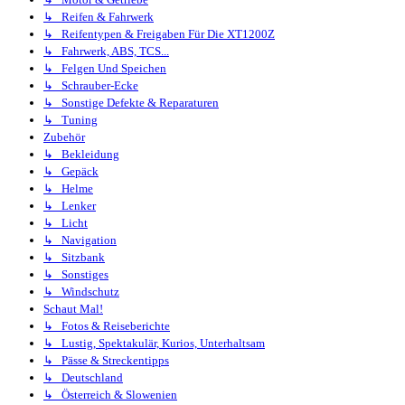
↳ Reifen & Fahrwerk
↳ Reifentypen & Freigaben Für Die XT1200Z
↳ Fahrwerk, ABS, TCS...
↳ Felgen Und Speichen
↳ Schrauber-Ecke
↳ Sonstige Defekte & Reparaturen
↳ Tuning
Zubehör
↳ Bekleidung
↳ Gepäck
↳ Helme
↳ Lenker
↳ Licht
↳ Navigation
↳ Sitzbank
↳ Sonstiges
↳ Windschutz
Schaut Mal!
↳ Fotos & Reiseberichte
↳ Lustig, Spektakulär, Kurios, Unterhaltsam
↳ Pässe & Streckentipps
↳ Deutschland
↳ Österreich & Slowenien