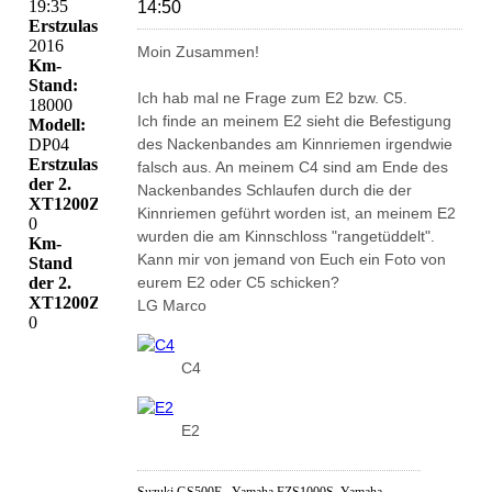
19:35
14:50
Erstzulassung:
2016
Moin Zusammen!
Km-
Stand:
Ich hab mal ne Frage zum E2 bzw. C5.
18000
Ich finde an meinem E2 sieht die Befestigung
Modell:
DP04
des Nackenbandes am Kinnriemen irgendwie
Erstzulassung
falsch aus. An meinem C4 sind am Ende des
der 2.
Nackenbandes Schlaufen durch die der
XT1200Z:
Kinnriemen geführt worden ist, an meinem E2
0
wurden die am Kinnschloss "rangetüddelt".
Km-
Kann mir von jemand von Euch ein Foto von
Stand
der 2.
eurem E2 oder C5 schicken?
XT1200Z:
LG Marco
0
C4
E2