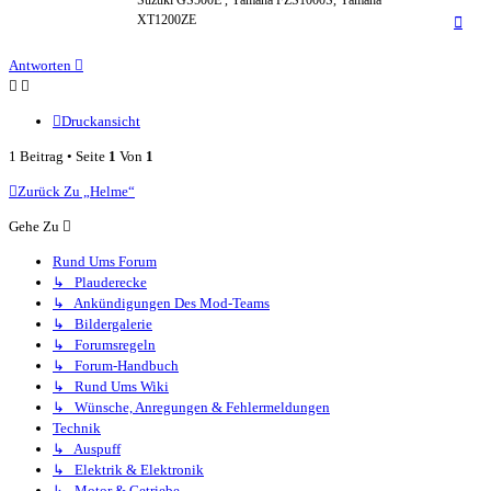
Suzuki GS500E , Yamaha FZS1000S, Yamaha
Nac
XT1200ZE
oben
Antworten
Druckansicht
1 Beitrag • Seite
1
Von
1
Zurück Zu „Helme“
Gehe Zu
Rund Ums Forum
↳ Plauderecke
↳ Ankündigungen Des Mod-Teams
↳ Bildergalerie
↳ Forumsregeln
↳ Forum-Handbuch
↳ Rund Ums Wiki
↳ Wünsche, Anregungen & Fehlermeldungen
Technik
↳ Auspuff
↳ Elektrik & Elektronik
↳ Motor & Getriebe