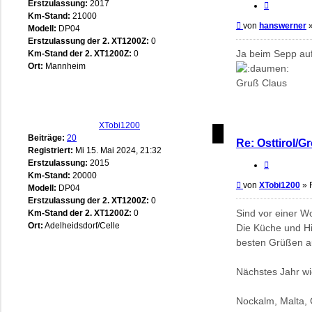
Erstzulassung:
2017
Zitieren
Km-Stand:
21000
Beitrag
von
hanswerner
Modell:
DP04
Erstzulassung der 2. XT1200Z:
0
Ja beim Sepp auf
Km-Stand der 2. XT1200Z:
0
Ort:
Mannheim
Gruß Claus
XTobi1200
Beiträge:
20
Re: Osttirol/G
Registriert:
Mi 15. Mai 2024, 21:32
Erstzulassung:
2015
Zitieren
Km-Stand:
20000
Beitrag
von
XTobi1200
»
Modell:
DP04
Erstzulassung der 2. XT1200Z:
0
Sind vor einer Wo
Km-Stand der 2. XT1200Z:
0
Ort:
Adelheidsdorf/Celle
Die Küche und Hin
besten Grüßen a
Nächstes Jahr wi
Nockalm, Malta, 