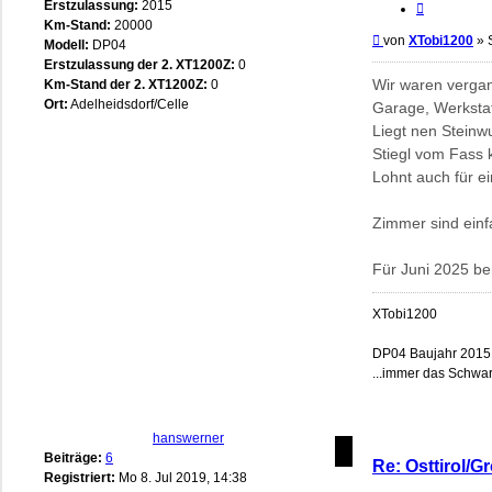
Erstzulassung:
2015
Zitieren
Km-Stand:
20000
Beitrag
von
XTobi1200
»
Modell:
DP04
Erstzulassung der 2. XT1200Z:
0
Wir waren vergan
Km-Stand der 2. XT1200Z:
0
Ort:
Adelheidsdorf/Celle
Garage, Werkstat
Liegt nen Steinw
Stiegl vom Fass k
Lohnt auch für e
Zimmer sind einf
Für Juni 2025 ber
XTobi1200
DP04 Baujahr 2015
...immer das Schwar
hanswerner
Beiträge:
6
Re: Osttirol/G
Registriert:
Mo 8. Jul 2019, 14:38