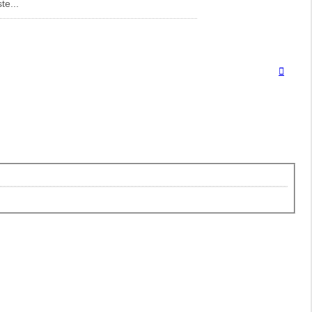
te...
Nach
oben