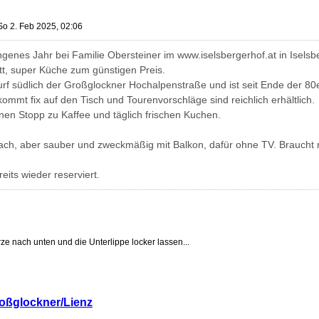
So 2. Feb 2025, 02:06
genes Jahr bei Familie Obersteiner im www.iselsbergerhof.at in Iselsbe
t, super Küche zum günstigen Preis.
urf südlich der Großglockner Hochalpenstraße und ist seit Ende der 80e
ommt fix auf den Tisch und Tourenvorschläge sind reichlich erhältlich.
inen Stopp zu Kaffee und täglich frischen Kuchen.
ach, aber sauber und zweckmäßig mit Balkon, dafür ohne TV. Braucht 
eits wieder reserviert.
ze nach unten und die Unterlippe locker lassen...
roßglockner/Lienz