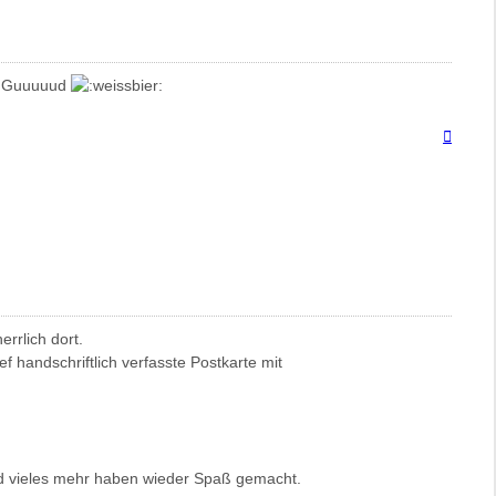
nd Guuuuud
Nach
oben
rrlich dort.
f handschriftlich verfasste Postkarte mit
und vieles mehr haben wieder Spaß gemacht.