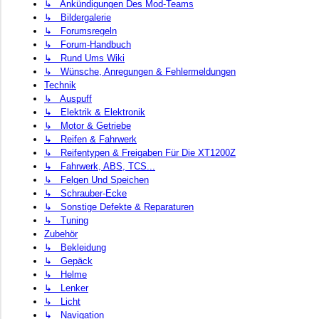
↳ Ankündigungen Des Mod-Teams
↳ Bildergalerie
↳ Forumsregeln
↳ Forum-Handbuch
↳ Rund Ums Wiki
↳ Wünsche, Anregungen & Fehlermeldungen
Technik
↳ Auspuff
↳ Elektrik & Elektronik
↳ Motor & Getriebe
↳ Reifen & Fahrwerk
↳ Reifentypen & Freigaben Für Die XT1200Z
↳ Fahrwerk, ABS, TCS...
↳ Felgen Und Speichen
↳ Schrauber-Ecke
↳ Sonstige Defekte & Reparaturen
↳ Tuning
Zubehör
↳ Bekleidung
↳ Gepäck
↳ Helme
↳ Lenker
↳ Licht
↳ Navigation