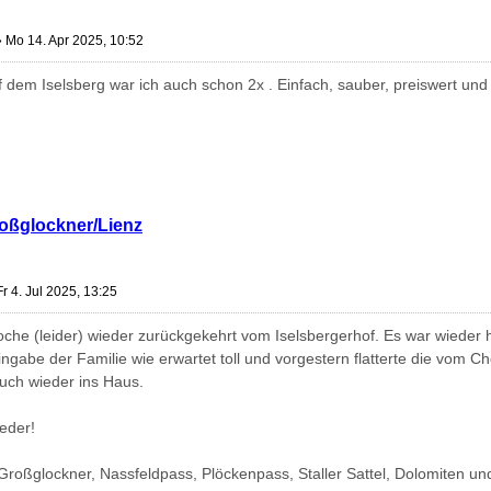
»
Mo 14. Apr 2025, 10:52
 dem Iselsberg war ich auch schon 2x . Einfach, sauber, preiswert u
roßglockner/Lienz
Fr 4. Jul 2025, 13:25
che (leider) wieder zurückgekehrt vom Iselsbergerhof. Es war wieder he
gabe der Familie wie erwartet toll und vorgestern flatterte die vom Che
uch wieder ins Haus.
eder!
Großglockner, Nassfeldpass, Plöckenpass, Staller Sattel, Dolomiten 