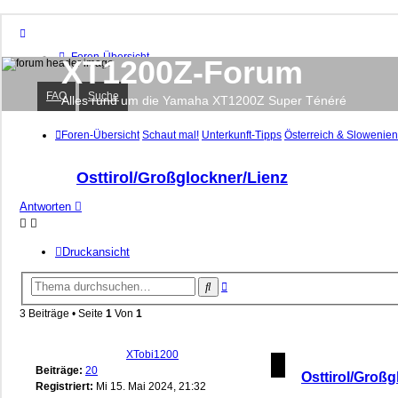
Foren-Übersicht
XT1200Z-Forum
FAQ
Suche
FAQ
Suche
Unbeantwortete Themen
Alles rund um die Yamaha XT1200Z Super Ténéré
Aktive Themen
Foren-Übersicht
Schaut mal!
Unterkunft-Tipps
Österreich & Slowenien
Anmelden
Registrieren
Osttirol/Großglockner/Lienz
Antworten
Druckansicht
Erweiterte
Suche
Suche
3 Beiträge • Seite
1
Von
1
XTobi1200
Beiträge:
20
Osttirol/Großg
Registriert:
Mi 15. Mai 2024, 21:32