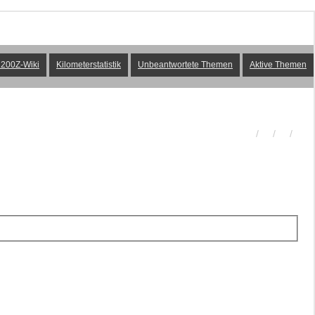
200Z-Wiki
Kilometerstatistik
Unbeantwortete Themen
Aktive Themen