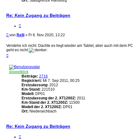
Ort:
Stadtgrenze Hamburg
Re: Kein Zugang zu Beiträgen
Zitieren
Beitrag
von
Relli
»
Fr 6. Nov 2020, 13:22
Verstehe ich nicht. Dachte es liegt wieder am Tablet, aber auch mit dem PC
geht es nicht
Nach
oben
doppelklick
Beiträge:
2716
Registriert:
Mi 7. Sep 2011, 00:25
Erstzulassung:
2012
Km-Stand:
221510
Modell:
DP01
Erstzulassung der 2. XT1200Z:
2011
Km-Stand der 2. XT1200Z:
11500
Modell der 2. XT1200Z:
DP01
Ort:
Niederaichbach
Re: Kein Zugang zu Beiträgen
Zitieren