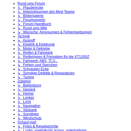
Rund ums Forum
↳ Plauderecke
↳ Ankündigungen des Mod-Teams
↳ Bildergalerie
↳ Forumsregeln
↳ Forum-Handbuch
↳ Rund ums Wiki
↳ Wünsche, Anregungen & Fehlermeldungen
Technik
↳ Auspuff
↳ Elektrik & Elektronik
↳ Motor & Getriebe
↳ Reifen & Fahrwerk
↳ Reifentypen & Freigaben für die XT1200Z
↳ Fahrwerk, ABS, TCS...
↳ Felgen und Speichen
↳ Schrauber-Ecke
↳ Sonstige Defekte & Reparaturen
↳ Tuning
Zubehör
↳ Bekleidung
↳ Gepäck
↳ Helme
↳ Lenker
↳ Licht
↳ Navigation
↳ Sitzbank
↳ Sonstiges
↳ Windschutz
Schaut mal!
↳ Fotos & Reiseberichte
↳ Lustig, spektakulär, kurios, unterhaltsam