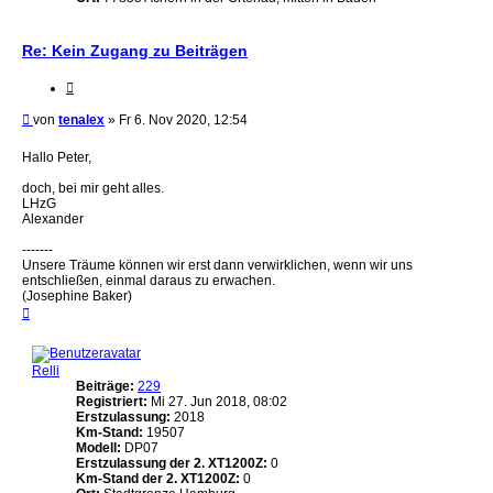
Re: Kein Zugang zu Beiträgen
Zitieren
Beitrag
von
tenalex
»
Fr 6. Nov 2020, 12:54
Hallo Peter,
doch, bei mir geht alles.
LHzG
Alexander
-------
Unsere Träume können wir erst dann verwirklichen, wenn wir uns
entschließen, einmal daraus zu erwachen.
(Josephine Baker)
Nach
oben
Relli
Beiträge:
229
Registriert:
Mi 27. Jun 2018, 08:02
Erstzulassung:
2018
Km-Stand:
19507
Modell:
DP07
Erstzulassung der 2. XT1200Z:
0
Km-Stand der 2. XT1200Z:
0