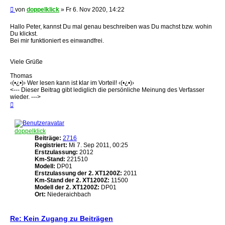
Beitrag
von
doppelklick
»
Fr 6. Nov 2020, 14:22
Hallo Peter, kannst Du mal genau beschreiben was Du machst bzw. wohin
Du klickst.
Bei mir funktioniert es einwandfrei.
Viele Grüße
Thomas
‹(•¿•)› Wer lesen kann ist klar im Vorteil! ‹(•¿•)›
<--- Dieser Beitrag gibt lediglich die persönliche Meinung des Verfasser
wieder. --->
Nach
oben
doppelklick
Beiträge:
2716
Registriert:
Mi 7. Sep 2011, 00:25
Erstzulassung:
2012
Km-Stand:
221510
Modell:
DP01
Erstzulassung der 2. XT1200Z:
2011
Km-Stand der 2. XT1200Z:
11500
Modell der 2. XT1200Z:
DP01
Ort:
Niederaichbach
Re: Kein Zugang zu Beiträgen