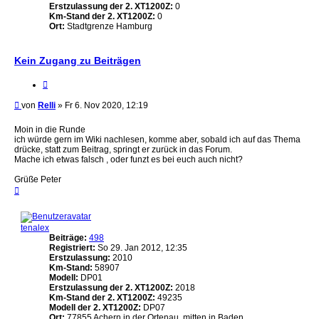
Erstzulassung der 2. XT1200Z:
0
Km-Stand der 2. XT1200Z:
0
Ort:
Stadtgrenze Hamburg
Kein Zugang zu Beiträgen
Zitieren
Beitrag
von
Relli
»
Fr 6. Nov 2020, 12:19
Moin in die Runde
ich würde gern im Wiki nachlesen, komme aber, sobald ich auf das Thema
drücke, statt zum Beitrag, springt er zurück in das Forum.
Mache ich etwas falsch , oder funzt es bei euch auch nicht?
Grüße Peter
Nach
oben
tenalex
Beiträge:
498
Registriert:
So 29. Jan 2012, 12:35
Erstzulassung:
2010
Km-Stand:
58907
Modell:
DP01
Erstzulassung der 2. XT1200Z:
2018
Km-Stand der 2. XT1200Z:
49235
Modell der 2. XT1200Z:
DP07
Ort:
77855 Achern in der Ortenau, mitten in Baden