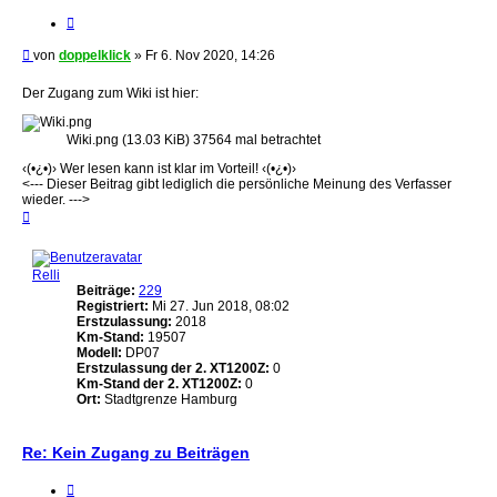
Zitieren
Beitrag
von
doppelklick
»
Fr 6. Nov 2020, 14:26
Der Zugang zum Wiki ist hier:
Wiki.png (13.03 KiB) 37564 mal betrachtet
‹(•¿•)› Wer lesen kann ist klar im Vorteil! ‹(•¿•)›
<--- Dieser Beitrag gibt lediglich die persönliche Meinung des Verfasser
wieder. --->
Nach
oben
Relli
Beiträge:
229
Registriert:
Mi 27. Jun 2018, 08:02
Erstzulassung:
2018
Km-Stand:
19507
Modell:
DP07
Erstzulassung der 2. XT1200Z:
0
Km-Stand der 2. XT1200Z:
0
Ort:
Stadtgrenze Hamburg
Re: Kein Zugang zu Beiträgen
Zitieren