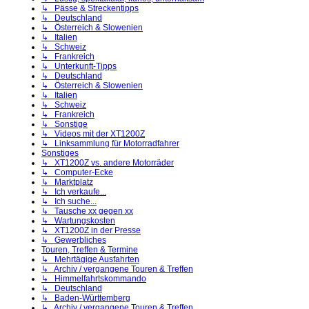
↳ Pässe & Streckentipps
↳ Deutschland
↳ Österreich & Slowenien
↳ Italien
↳ Schweiz
↳ Frankreich
↳ Unterkunft-Tipps
↳ Deutschland
↳ Österreich & Slowenien
↳ Italien
↳ Schweiz
↳ Frankreich
↳ Sonstige
↳ Videos mit der XT1200Z
↳ Linksammlung für Motorradfahrer
Sonstiges
↳ XT1200Z vs. andere Motorräder
↳ Computer-Ecke
↳ Marktplatz
↳ Ich verkaufe...
↳ Ich suche...
↳ Tausche xx gegen xx
↳ Wartungskosten
↳ XT1200Z in der Presse
↳ Gewerbliches
Touren, Treffen & Termine
↳ Mehrtägige Ausfahrten
↳ Archiv / vergangene Touren & Treffen
↳ Himmelfahrtskommando
↳ Deutschland
↳ Baden-Württemberg
↳ Archiv / vergangene Touren & Treffen