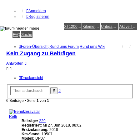
Anmelden
Registrieren
XT1200Z-Forum
XT1200Z-Wiki
Kilometerstatistik
Unbeantwortete Themen
Aktive Themen
Alles rund um die Yamaha XT1200Z Super Ténéré
FAQ
Suche
Foren-Übersicht
Rund ums Forum
Rund ums Wiki
Kein Zugang zu Beiträgen
Antworten
Druckansicht
Erweiterte
Suche
Suche
6 Beiträge • Seite
1
von
1
Relli
Beiträge:
229
Registriert:
Mi 27. Jun 2018, 08:02
Erstzulassung:
2018
Km-Stand:
19507
Modell:
DP07