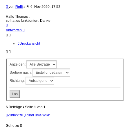
Beitrag
von
Relli
»
Fr 6. Nov 2020, 17:52
Hallo Thomas ,
so hat es funktioniert. Danke
Nach
oben
Antworten
Druckansicht
Anzeigen:
Sortiere nach:
Richtung:
6 Beiträge • Seite
1
von
1
Zurück zu „Rund ums Wiki“
Gehe zu