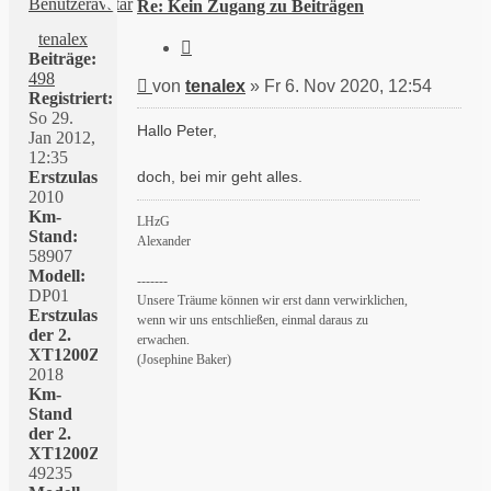
Re: Kein Zugang zu Beiträgen
tenalex
Zitieren
Beiträge:
498
Beitrag
von
tenalex
»
Fr 6. Nov 2020, 12:54
Registriert:
So 29.
Hallo Peter,
Jan 2012,
12:35
Erstzulassung:
doch, bei mir geht alles.
2010
Km-
LHzG
Stand:
Alexander
58907
Modell:
-------
DP01
Unsere Träume können wir erst dann verwirklichen,
Erstzulassung
wenn wir uns entschließen, einmal daraus zu
der 2.
erwachen.
XT1200Z:
(Josephine Baker)
2018
Km-
Stand
der 2.
XT1200Z:
49235