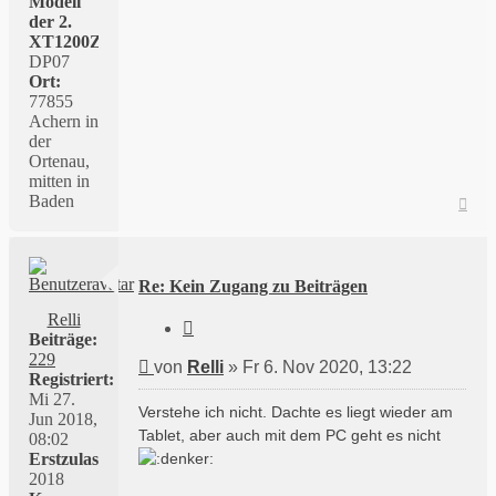
Modell
der 2.
XT1200Z:
DP07
Ort:
77855
Achern in
der
Ortenau,
mitten in
Baden
Nac
oben
Re: Kein Zugang zu Beiträgen
Relli
Zitieren
Beiträge:
229
Beitrag
von
Relli
»
Fr 6. Nov 2020, 13:22
Registriert:
Mi 27.
Verstehe ich nicht. Dachte es liegt wieder am
Jun 2018,
Tablet, aber auch mit dem PC geht es nicht
08:02
Erstzulassung:
2018