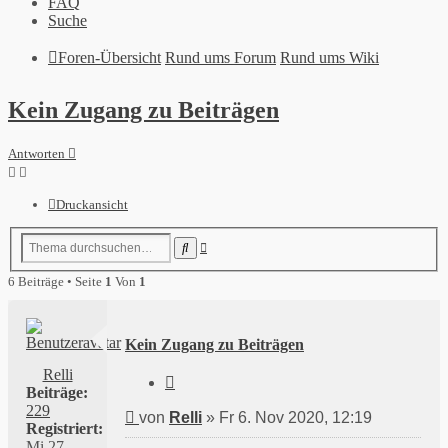
FAQ
Suche
Foren-Übersicht
Rund ums Forum
Rund ums Wiki
Kein Zugang zu Beiträgen
Antworten
Druckansicht
Erweiterte
Suche
Suche
6 Beiträge • Seite
1
Von
1
Kein Zugang zu Beiträgen
Relli
Zitieren
Beiträge:
229
Beitrag
von
Relli
»
Fr 6. Nov 2020, 12:19
Registriert:
Mi 27.