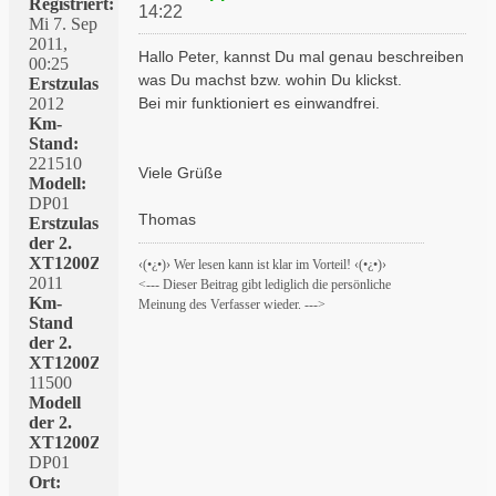
Registriert:
14:22
Mi 7. Sep
2011,
Hallo Peter, kannst Du mal genau beschreiben
00:25
was Du machst bzw. wohin Du klickst.
Erstzulassung:
2012
Bei mir funktioniert es einwandfrei.
Km-
Stand:
221510
Viele Grüße
Modell:
DP01
Thomas
Erstzulassung
der 2.
XT1200Z:
‹(•¿•)› Wer lesen kann ist klar im Vorteil! ‹(•¿•)›
2011
<--- Dieser Beitrag gibt lediglich die persönliche
Km-
Meinung des Verfasser wieder. --->
Stand
der 2.
XT1200Z:
11500
Modell
der 2.
XT1200Z:
DP01
Ort: