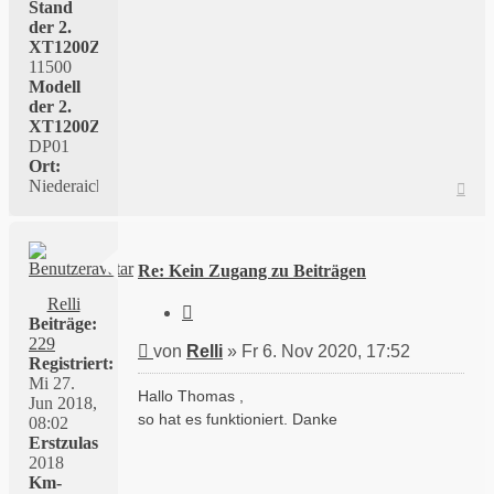
Stand
der 2.
XT1200Z:
11500
Modell
der 2.
XT1200Z:
DP01
Ort:
Niederaichbach
Nac
oben
Re: Kein Zugang zu Beiträgen
Relli
Zitieren
Beiträge:
229
Beitrag
von
Relli
»
Fr 6. Nov 2020, 17:52
Registriert:
Mi 27.
Hallo Thomas ,
Jun 2018,
so hat es funktioniert. Danke
08:02
Erstzulassung:
2018
Km-