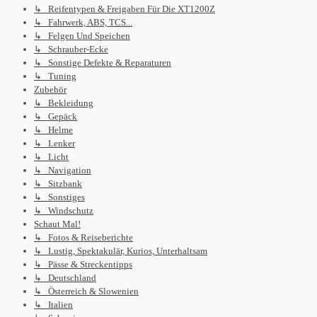
↳ Reifentypen & Freigaben Für Die XT1200Z
↳ Fahrwerk, ABS, TCS...
↳ Felgen Und Speichen
↳ Schrauber-Ecke
↳ Sonstige Defekte & Reparaturen
↳ Tuning
Zubehör
↳ Bekleidung
↳ Gepäck
↳ Helme
↳ Lenker
↳ Licht
↳ Navigation
↳ Sitzbank
↳ Sonstiges
↳ Windschutz
Schaut Mal!
↳ Fotos & Reiseberichte
↳ Lustig, Spektakulär, Kurios, Unterhaltsam
↳ Pässe & Streckentipps
↳ Deutschland
↳ Österreich & Slowenien
↳ Italien