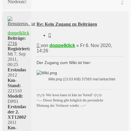
Niederaichbach
Nac
oben
Re: Kein Zugang zu Beiträgen
doppelklick
Zitieren
Beiträge:
2716
Beitrag
von
doppelklick
»
Fr 6. Nov 2020,
Registriert:
14:26
Mi 7. Sep
2011,
Der Zugang zum Wiki ist hier:
00:25
Erstzulassung:
2012
Wiki.png (13.03 KiB) 37565 mal betrachtet
Km-
Stand:
221510
‹(•¿•)› Wer lesen kann ist klar im Vorteil! ‹(•¿•)›
Modell:
<--- Dieser Beitrag gibt lediglich die persönliche
DP01
Meinung des Verfasser wieder. --->
Erstzulassung
der 2.
XT1200Z:
2011
Km-