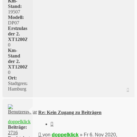
Km-
Stand:
19507
Modell:
DP07
Erstzulassung
der 2.
XT1200Z:
0
Km-
Stand
der 2.
XT1200Z:
0
Ort:
Stadtgrenze
Hamburg
Nac
oben
Re: Kein Zugang zu Beiträgen
doppelklick
Zitieren
Beiträge:
2716
Beitrag
von
doppelklick
»
Fr 6. Nov 2020,