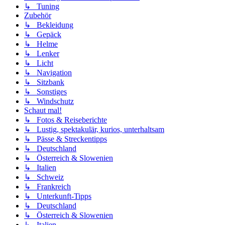
↳ Tuning
Zubehör
↳ Bekleidung
↳ Gepäck
↳ Helme
↳ Lenker
↳ Licht
↳ Navigation
↳ Sitzbank
↳ Sonstiges
↳ Windschutz
Schaut mal!
↳ Fotos & Reiseberichte
↳ Lustig, spektakulär, kurios, unterhaltsam
↳ Pässe & Streckentipps
↳ Deutschland
↳ Österreich & Slowenien
↳ Italien
↳ Schweiz
↳ Frankreich
↳ Unterkunft-Tipps
↳ Deutschland
↳ Österreich & Slowenien
↳ Italien