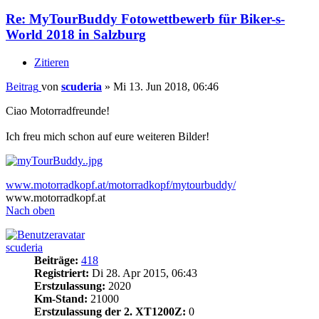
Re: MyTourBuddy Fotowettbewerb für Biker-s-
World 2018 in Salzburg
Zitieren
Beitrag
von
scuderia
»
Mi 13. Jun 2018, 06:46
Ciao Motorradfreunde!
Ich freu mich schon auf eure weiteren Bilder!
www.motorradkopf.at/motorradkopf/mytourbuddy/
www.motorradkopf.at
Nach oben
scuderia
Beiträge:
418
Registriert:
Di 28. Apr 2015, 06:43
Erstzulassung:
2020
Km-Stand:
21000
Erstzulassung der 2. XT1200Z:
0