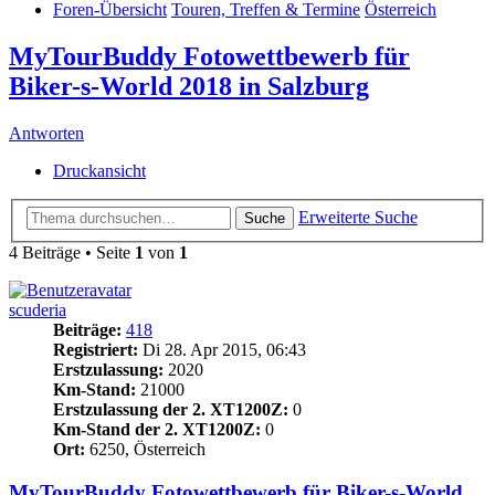
Foren-Übersicht
Touren, Treffen & Termine
Österreich
MyTourBuddy Fotowettbewerb für
Biker-s-World 2018 in Salzburg
Antworten
Druckansicht
Erweiterte Suche
Suche
4 Beiträge • Seite
1
von
1
scuderia
Beiträge:
418
Registriert:
Di 28. Apr 2015, 06:43
Erstzulassung:
2020
Km-Stand:
21000
Erstzulassung der 2. XT1200Z:
0
Km-Stand der 2. XT1200Z:
0
Ort:
6250, Österreich
MyTourBuddy Fotowettbewerb für Biker-s-World