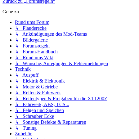
Zurück zu „Forumsregeln“
Gehe zu
Rund ums Forum
↳ Plauderecke
↳ Ankündigungen des Mod-Teams
↳ Bildergalerie
↳ Forumsregeln
↳ Forum-Handbuch
↳ Rund ums Wiki
↳ Wünsche, Anregungen & Fehlermeldungen
Technik
↳ Auspuff
↳ Elektrik & Elektronik
↳ Motor & Getriebe
↳ Reifen & Fahrwerk
↳ Reifentypen & Freigaben für die XT1200Z
↳ Fahrwerk, ABS, TCS...
↳ Felgen und Speichen
↳ Schrauber-Ecke
↳ Sonstige Defekte & Reparaturen
↳ Tuning
Zubehör