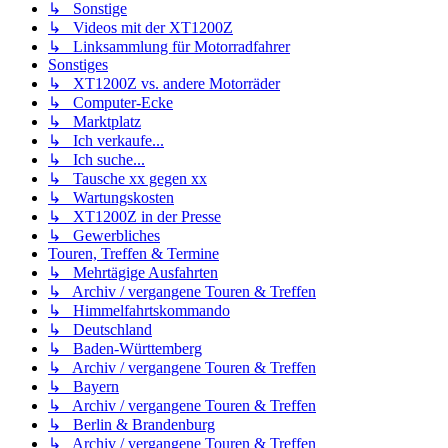
↳ Sonstige
↳ Videos mit der XT1200Z
↳ Linksammlung für Motorradfahrer
Sonstiges
↳ XT1200Z vs. andere Motorräder
↳ Computer-Ecke
↳ Marktplatz
↳ Ich verkaufe...
↳ Ich suche...
↳ Tausche xx gegen xx
↳ Wartungskosten
↳ XT1200Z in der Presse
↳ Gewerbliches
Touren, Treffen & Termine
↳ Mehrtägige Ausfahrten
↳ Archiv / vergangene Touren & Treffen
↳ Himmelfahrtskommando
↳ Deutschland
↳ Baden-Württemberg
↳ Archiv / vergangene Touren & Treffen
↳ Bayern
↳ Archiv / vergangene Touren & Treffen
↳ Berlin & Brandenburg
↳ Archiv / vergangene Touren & Treffen