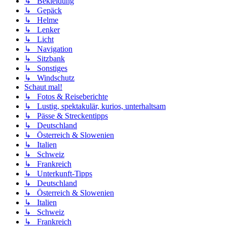
↳ Bekleidung
↳ Gepäck
↳ Helme
↳ Lenker
↳ Licht
↳ Navigation
↳ Sitzbank
↳ Sonstiges
↳ Windschutz
Schaut mal!
↳ Fotos & Reiseberichte
↳ Lustig, spektakulär, kurios, unterhaltsam
↳ Pässe & Streckentipps
↳ Deutschland
↳ Österreich & Slowenien
↳ Italien
↳ Schweiz
↳ Frankreich
↳ Unterkunft-Tipps
↳ Deutschland
↳ Österreich & Slowenien
↳ Italien
↳ Schweiz
↳ Frankreich