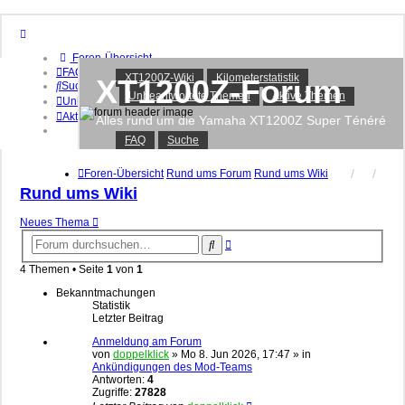
Foren-Übersicht
FAQ
XT1200Z-Wiki
Kilometerstatistik
XT1200Z-Forum
Suche
Unbeantwortete Themen
Aktive Themen
Unbeantwortete Themen
Aktive Themen
Alles rund um die Yamaha XT1200Z Super Ténéré
FAQ
Suche
Anmelden
Registrieren
Foren-Übersicht
Rund ums Forum
Rund ums Wiki
Rund ums Wiki
Neues Thema
Erweiterte
Suche
Suche
4 Themen • Seite
1
von
1
Bekanntmachungen
Statistik
Letzter Beitrag
Anmeldung am Forum
von
doppelklick
»
Mo 8. Jun 2026, 17:47
» in
Ankündigungen des Mod-Teams
Antworten:
4
Zugriffe:
27828