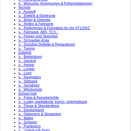
↳ Wünsche, Anregungen & Fehlermeldungen
Technik
↳ Auspuff
↳ Elektrik & Elektronik
↳ Motor & Getriebe
↳ Reifen & Fahrwerk
↳ Reifentypen & Freigaben für die XT1200Z
↳ Fahrwerk, ABS, TCS...
↳ Felgen und Speichen
↳ Schrauber-Ecke
↳ Sonstige Defekte & Reparaturen
↳ Tuning
Zubehör
↳ Bekleidung
↳ Gepäck
↳ Helme
↳ Lenker
↳ Licht
↳ Navigation
↳ Sitzbank
↳ Sonstiges
↳ Windschutz
Schaut mal!
↳ Fotos & Reiseberichte
↳ Lustig, spektakulär, kurios, unterhaltsam
↳ Pässe & Streckentipps
↳ Deutschland
↳ Österreich & Slowenien
↳ Italien
↳ Schweiz
↳ Frankreich
↳ Unterkunft-Tipps