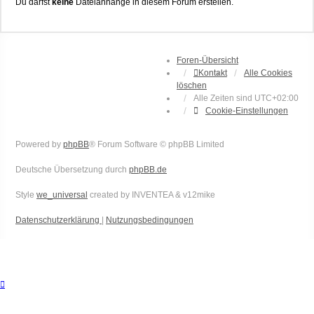
Du darfst
keine
Dateianhänge in diesem Forum erstellen.
Foren-Übersicht
Kontakt
Alle Cookies
löschen
Alle Zeiten sind
UTC+02:00
Cookie-Einstellungen
Powered by
phpBB
® Forum Software © phpBB Limited
Deutsche Übersetzung durch
phpBB.de
Style
we_universal
created by INVENTEA & v12mike
Datenschutzerklärung
|
Nutzungsbedingungen