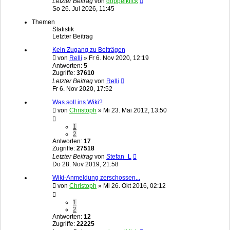
Letzter Beitrag
von
doppelklick
So 26. Jul 2026, 11:45
Themen
Statistik
Letzter Beitrag
Kein Zugang zu Beiträgen
von
Relli
»
Fr 6. Nov 2020, 12:19
Antworten:
5
Zugriffe:
37610
Letzter Beitrag
von
Relli
Fr 6. Nov 2020, 17:52
Was soll ins Wiki?
von
Christoph
»
Mi 23. Mai 2012, 13:50
1
2
Antworten:
17
Zugriffe:
27518
Letzter Beitrag
von
Stefan_L
Do 28. Nov 2019, 21:58
Wiki-Anmeldung zerschossen...
von
Christoph
»
Mi 26. Okt 2016, 02:12
1
2
Antworten:
12
Zugriffe:
22225