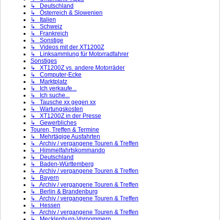
↳ Deutschland
↳ Österreich & Slowenien
↳ Italien
↳ Schweiz
↳ Frankreich
↳ Sonstige
↳ Videos mit der XT1200Z
↳ Linksammlung für Motorradfahrer
Sonstiges
↳ XT1200Z vs. andere Motorräder
↳ Computer-Ecke
↳ Marktplatz
↳ Ich verkaufe...
↳ Ich suche...
↳ Tausche xx gegen xx
↳ Wartungskosten
↳ XT1200Z in der Presse
↳ Gewerbliches
Touren, Treffen & Termine
↳ Mehrtägige Ausfahrten
↳ Archiv / vergangene Touren & Treffen
↳ Himmelfahrtskommando
↳ Deutschland
↳ Baden-Württemberg
↳ Archiv / vergangene Touren & Treffen
↳ Bayern
↳ Archiv / vergangene Touren & Treffen
↳ Berlin & Brandenburg
↳ Archiv / vergangene Touren & Treffen
↳ Hessen
↳ Archiv / vergangene Touren & Treffen
↳ Mecklenburg-Vorpommern