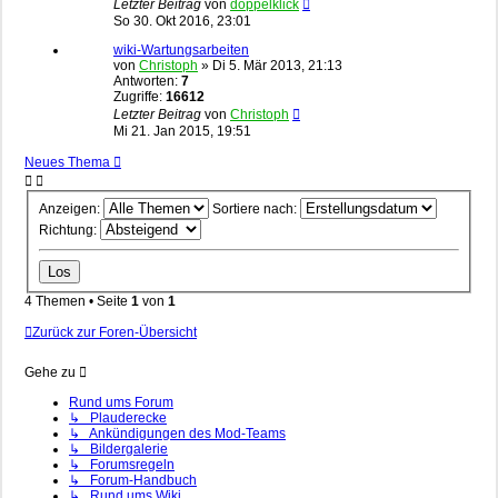
Letzter Beitrag
von
doppelklick
So 30. Okt 2016, 23:01
wiki-Wartungsarbeiten
von
Christoph
»
Di 5. Mär 2013, 21:13
Antworten:
7
Zugriffe:
16612
Letzter Beitrag
von
Christoph
Mi 21. Jan 2015, 19:51
Neues Thema
Anzeigen:
Sortiere nach:
Richtung:
4 Themen • Seite
1
von
1
Zurück zur Foren-Übersicht
Gehe zu
Rund ums Forum
↳ Plauderecke
↳ Ankündigungen des Mod-Teams
↳ Bildergalerie
↳ Forumsregeln
↳ Forum-Handbuch
↳ Rund ums Wiki