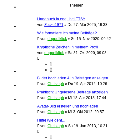
Themen
Handbuch in engl. bei ETSY
von
Zecke1971
»
Do 27. Mär 2025, 19:33
Wie formatiere ich meine Beiträge?
von
doppelklick
»
So 15. Nov 2020, 09:42
Kryptische Zeichen in meinem Profil
von
doppelklick
»
Sa 31. Okt 2020, 09:03
1
2
Bilder hochladen & in Beiträgen anzeigen
von
Christoph
»
Do 19. Apr 2012, 10:26
Praktisch: Ungelesene Beiträge anzeigen
von
Christoph
»
Mi 18. Apr 2018, 17:44
Avatar-Bild erstellen und hochladen
von
Christoph
»
Mi 3. Okt 2012, 20:57
Hilfe! Wie geht...
von
Christoph
»
Sa 19. Jan 2013, 10:21
1