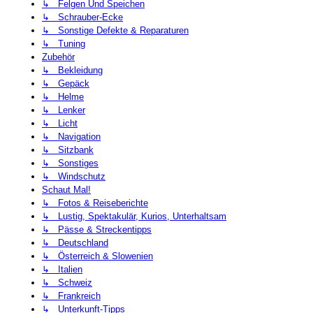
↳ Felgen Und Speichen
↳ Schrauber-Ecke
↳ Sonstige Defekte & Reparaturen
↳ Tuning
Zubehör
↳ Bekleidung
↳ Gepäck
↳ Helme
↳ Lenker
↳ Licht
↳ Navigation
↳ Sitzbank
↳ Sonstiges
↳ Windschutz
Schaut Mal!
↳ Fotos & Reiseberichte
↳ Lustig, Spektakulär, Kurios, Unterhaltsam
↳ Pässe & Streckentipps
↳ Deutschland
↳ Österreich & Slowenien
↳ Italien
↳ Schweiz
↳ Frankreich
↳ Unterkunft-Tipps