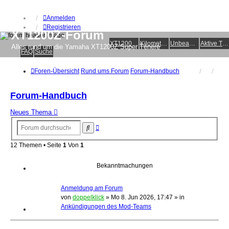
Anmelden
Registrieren
XT1200Z-Forum
XT1200Z-Wiki
Kilometerstatistik
Unbeantwortete Themen
Aktive Themen
Alles rund um die Yamaha XT1200Z Super Ténéré
FAQ
Suche
Foren-Übersicht
Rund ums Forum
Forum-Handbuch
Forum-Handbuch
Neues Thema
Erweiterte
Suche
Suche
12 Themen • Seite
1
Von
1
Bekanntmachungen
Anmeldung am Forum
von
doppelklick
»
Mo 8. Jun 2026, 17:47
» in
Ankündigungen des Mod-Teams