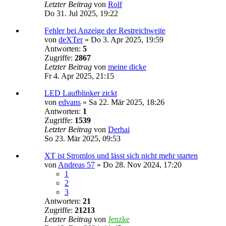
Letzter Beitrag
von
Rolf
Do 31. Jul 2025, 19:22
Fehler bei Anzeige der Restreichweite
von
deXTer
»
Do 3. Apr 2025, 19:59
Antworten:
5
Zugriffe:
2867
Letzter Beitrag
von
meine dicke
Fr 4. Apr 2025, 21:15
LED Laufblinker zickt
von
edvans
»
Sa 22. Mär 2025, 18:26
Antworten:
1
Zugriffe:
1539
Letzter Beitrag
von
Derhai
So 23. Mär 2025, 09:53
XT ist Stromlos und lässt sich nicht mehr starten
von
Andreas 57
»
Do 28. Nov 2024, 17:20
1
2
3
Antworten:
21
Zugriffe:
21213
Letzter Beitrag
von
Jenzke