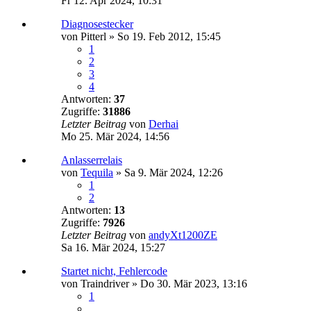
Fr 12. Apr 2024, 10:31
Diagnosestecker
von
Pitterl
»
So 19. Feb 2012, 15:45
1
2
3
4
Antworten:
37
Zugriffe:
31886
Letzter Beitrag
von
Derhai
Mo 25. Mär 2024, 14:56
Anlasserrelais
von
Tequila
»
Sa 9. Mär 2024, 12:26
1
2
Antworten:
13
Zugriffe:
7926
Letzter Beitrag
von
andyXt1200ZE
Sa 16. Mär 2024, 15:27
Startet nicht, Fehlercode
von
Traindriver
»
Do 30. Mär 2023, 13:16
1
…