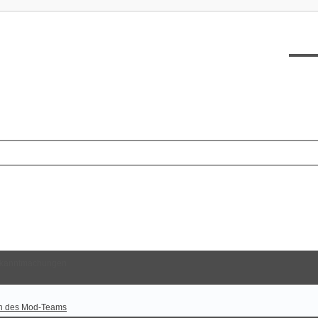
XT12
kanntmachungen
n des Mod-Teams