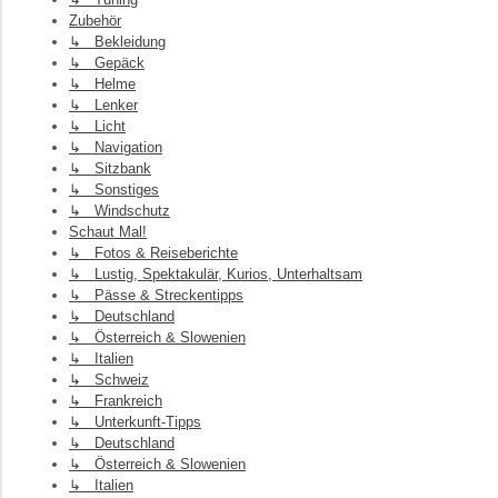
Zubehör
↳ Bekleidung
↳ Gepäck
↳ Helme
↳ Lenker
↳ Licht
↳ Navigation
↳ Sitzbank
↳ Sonstiges
↳ Windschutz
Schaut Mal!
↳ Fotos & Reiseberichte
↳ Lustig, Spektakulär, Kurios, Unterhaltsam
↳ Pässe & Streckentipps
↳ Deutschland
↳ Österreich & Slowenien
↳ Italien
↳ Schweiz
↳ Frankreich
↳ Unterkunft-Tipps
↳ Deutschland
↳ Österreich & Slowenien
↳ Italien