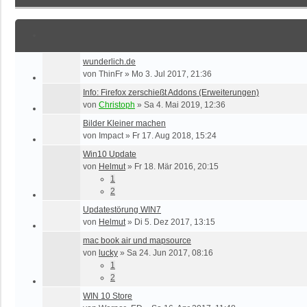
wunderlich.de
von
ThinFr
»
Mo 3. Jul 2017, 21:36
Info: Firefox zerschießt Addons (Erweiterungen)
von
Christoph
»
Sa 4. Mai 2019, 12:36
Bilder Kleiner machen
von
Impact
»
Fr 17. Aug 2018, 15:24
Win10 Update
von
Helmut
»
Fr 18. Mär 2016, 20:15
1
2
Updatestörung WIN7
von
Helmut
»
Di 5. Dez 2017, 13:15
mac book air und mapsource
von
lucky
»
Sa 24. Jun 2017, 08:16
1
2
WIN 10 Store