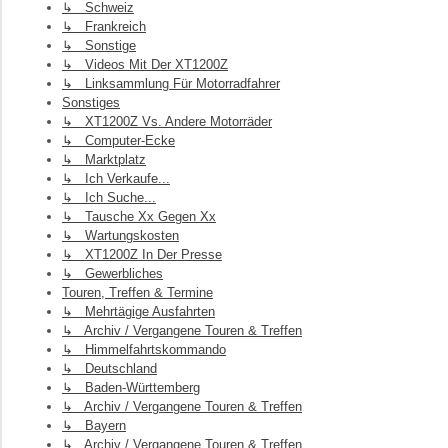
↳ Schweiz
↳ Frankreich
↳ Sonstige
↳ Videos Mit Der XT1200Z
↳ Linksammlung Für Motorradfahrer
Sonstiges
↳ XT1200Z Vs. Andere Motorräder
↳ Computer-Ecke
↳ Marktplatz
↳ Ich Verkaufe...
↳ Ich Suche...
↳ Tausche Xx Gegen Xx
↳ Wartungskosten
↳ XT1200Z In Der Presse
↳ Gewerbliches
Touren, Treffen & Termine
↳ Mehrtägige Ausfahrten
↳ Archiv / Vergangene Touren & Treffen
↳ Himmelfahrtskommando
↳ Deutschland
↳ Baden-Württemberg
↳ Archiv / Vergangene Touren & Treffen
↳ Bayern
↳ Archiv / Vergangene Touren & Treffen