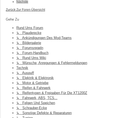
Nächste
Zurück Zur Foren-Übersicht
Gehe Zu
Rund Ums Forum
↳ Plauderecke
↳ Ankündigungen Des Mod-Teams
↳ Bildergalerie
↳ Forumsregeln
↳ Forum-Handbuch
↳ Rund Ums Wiki
↳ Wünsche, Anregungen & Fehlermeldungen
Technik
↳ Auspuff
↳ Elektrik & Elektronik
↳ Motor & Getriebe
↳ Reifen & Fahrwerk
↳ Reifentypen & Freigaben Für Die XT1200Z
↳ Fahrwerk, ABS, TCS...
↳ Felgen Und Speichen
↳ Schrauber-Ecke
↳ Sonstige Defekte & Reparaturen
↳ Tuning