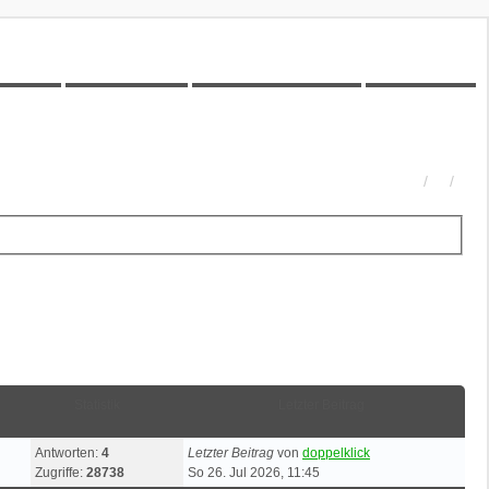
00Z-Wiki
Kilometerstatistik
Unbeantwortete Themen
Aktive Themen
Statistik
Letzter Beitrag
Antworten:
4
Letzter Beitrag
von
doppelklick
Zugriffe:
28738
So 26. Jul 2026, 11:45