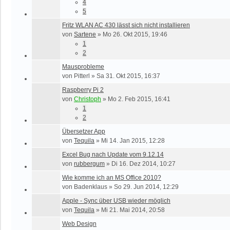
4
5
Fritz WLAN AC 430 lässt sich nicht installieren
von
Sartene
»
Mo 26. Okt 2015, 19:46
1
2
Mausprobleme
von
Pitterl
»
Sa 31. Okt 2015, 16:37
Raspberry Pi 2
von
Christoph
»
Mo 2. Feb 2015, 16:41
1
2
Übersetzer App
von
Tequila
»
Mi 14. Jan 2015, 12:28
Excel Bug nach Update vom 9.12.14
von
rubbergum
»
Di 16. Dez 2014, 10:27
Wie komme ich an MS Office 2010?
von
Badenklaus
»
So 29. Jun 2014, 12:29
Apple - Sync über USB wieder möglich
von
Tequila
»
Mi 21. Mai 2014, 20:58
Web Design