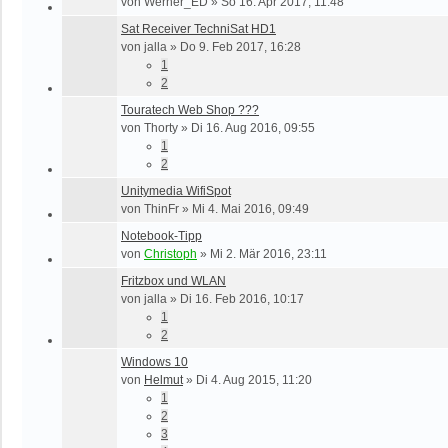
von
Werner_ED
»
So 16. Apr 2017, 11:48
Sat Receiver TechniSat HD1
von
jalla
»
Do 9. Feb 2017, 16:28
1
2
Touratech Web Shop ???
von
Thorty
»
Di 16. Aug 2016, 09:55
1
2
Unitymedia WifiSpot
von
ThinFr
»
Mi 4. Mai 2016, 09:49
Notebook-Tipp
von
Christoph
»
Mi 2. Mär 2016, 23:11
Fritzbox und WLAN
von
jalla
»
Di 16. Feb 2016, 10:17
1
2
Windows 10
von
Helmut
»
Di 4. Aug 2015, 11:20
1
2
3