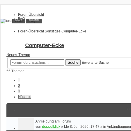
XT1200Z-Forum
Foren-Übersicht
FAQ
Suche
FAQ
Suche
Alles rund um die Yamaha XT1200Z Super Ténéré
Unbeantwortete Themen
Aktive Themen
Foren-Übersicht
Sonstiges
Computer-Ecke
Anmelden
Computer-Ecke
Registrieren
Neues Thema
Suche
Erweiterte Suche
56 Themen
1
2
3
Nächste
Be
Anmeldung am Forum
von
doppelklick
»
Mo 8. Jun 2026, 17:47
» in
Ankündigunge