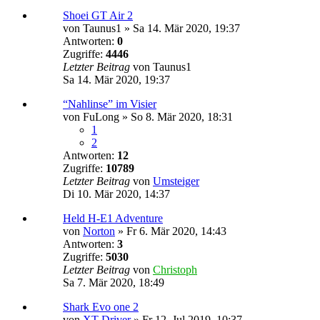
Shoei GT Air 2
von
Taunus1
»
Sa 14. Mär 2020, 19:37
Antworten:
0
Zugriffe:
4446
Letzter Beitrag
von
Taunus1
Sa 14. Mär 2020, 19:37
“Nahlinse” im Visier
von
FuLong
»
So 8. Mär 2020, 18:31
1
2
Antworten:
12
Zugriffe:
10789
Letzter Beitrag
von
Umsteiger
Di 10. Mär 2020, 14:37
Held H-E1 Adventure
von
Norton
»
Fr 6. Mär 2020, 14:43
Antworten:
3
Zugriffe:
5030
Letzter Beitrag
von
Christoph
Sa 7. Mär 2020, 18:49
Shark Evo one 2
von
XT-Driver
»
Fr 12. Jul 2019, 10:37