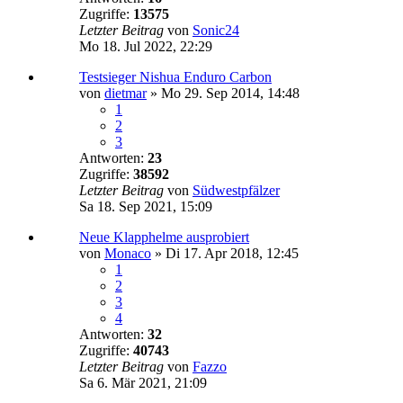
Zugriffe:
13575
Letzter Beitrag
von
Sonic24
Mo 18. Jul 2022, 22:29
Testsieger Nishua Enduro Carbon
von
dietmar
»
Mo 29. Sep 2014, 14:48
1
2
3
Antworten:
23
Zugriffe:
38592
Letzter Beitrag
von
Südwestpfälzer
Sa 18. Sep 2021, 15:09
Neue Klapphelme ausprobiert
von
Monaco
»
Di 17. Apr 2018, 12:45
1
2
3
4
Antworten:
32
Zugriffe:
40743
Letzter Beitrag
von
Fazzo
Sa 6. Mär 2021, 21:09