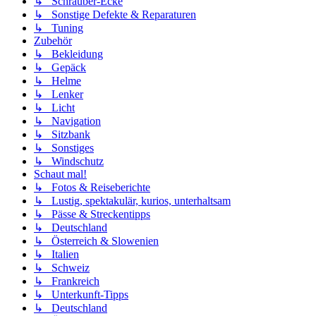
↳ Schrauber-Ecke
↳ Sonstige Defekte & Reparaturen
↳ Tuning
Zubehör
↳ Bekleidung
↳ Gepäck
↳ Helme
↳ Lenker
↳ Licht
↳ Navigation
↳ Sitzbank
↳ Sonstiges
↳ Windschutz
Schaut mal!
↳ Fotos & Reiseberichte
↳ Lustig, spektakulär, kurios, unterhaltsam
↳ Pässe & Streckentipps
↳ Deutschland
↳ Österreich & Slowenien
↳ Italien
↳ Schweiz
↳ Frankreich
↳ Unterkunft-Tipps
↳ Deutschland