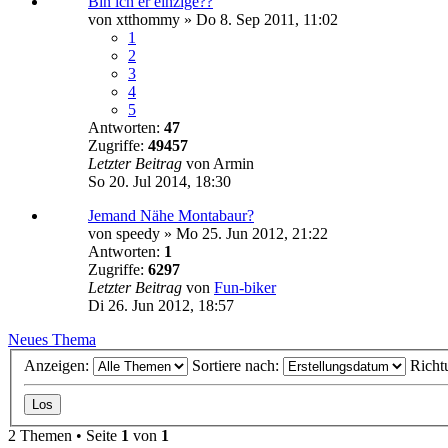
Bin ich er einzige??
von
xtthommy
»
Do 8. Sep 2011, 11:02
1
2
3
4
5
Antworten:
47
Zugriffe:
49457
Letzter Beitrag
von
Armin
So 20. Jul 2014, 18:30
Jemand Nähe Montabaur?
von
speedy
»
Mo 25. Jun 2012, 21:22
Antworten:
1
Zugriffe:
6297
Letzter Beitrag
von
Fun-biker
Di 26. Jun 2012, 18:57
Neues Thema
Anzeigen:
Sortiere nach:
Richt
2 Themen • Seite
1
von
1