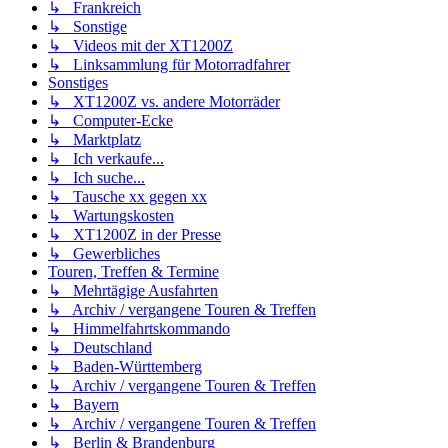
↳ Frankreich
↳ Sonstige
↳ Videos mit der XT1200Z
↳ Linksammlung für Motorradfahrer
Sonstiges
↳ XT1200Z vs. andere Motorräder
↳ Computer-Ecke
↳ Marktplatz
↳ Ich verkaufe...
↳ Ich suche...
↳ Tausche xx gegen xx
↳ Wartungskosten
↳ XT1200Z in der Presse
↳ Gewerbliches
Touren, Treffen & Termine
↳ Mehrtägige Ausfahrten
↳ Archiv / vergangene Touren & Treffen
↳ Himmelfahrtskommando
↳ Deutschland
↳ Baden-Württemberg
↳ Archiv / vergangene Touren & Treffen
↳ Bayern
↳ Archiv / vergangene Touren & Treffen
↳ Berlin & Brandenburg