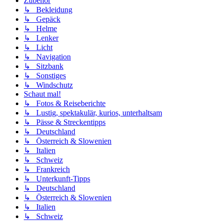
Zubehör
↳ Bekleidung
↳ Gepäck
↳ Helme
↳ Lenker
↳ Licht
↳ Navigation
↳ Sitzbank
↳ Sonstiges
↳ Windschutz
Schaut mal!
↳ Fotos & Reiseberichte
↳ Lustig, spektakulär, kurios, unterhaltsam
↳ Pässe & Streckentipps
↳ Deutschland
↳ Österreich & Slowenien
↳ Italien
↳ Schweiz
↳ Frankreich
↳ Unterkunft-Tipps
↳ Deutschland
↳ Österreich & Slowenien
↳ Italien
↳ Schweiz