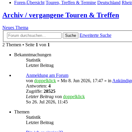
Foren-Übersicht
Touren, Treffen & Termine
Deutschland
Rhein
Archiv / vergangene Touren & Treffen
Neues Thema
Erweiterte Suche
Suche
2 Themen • Seite
1
von
1
Bekanntmachungen
Statistik
Letzter Beitrag
Anmeldung am Forum
von
doppelklick
»
Mo 8. Jun 2026, 17:47
» in
Ankündig
Antworten:
4
Zugriffe:
28525
Letzter Beitrag
von
doppelklick
So 26. Jul 2026, 11:45
Themen
Statistik
Letzter Beitrag