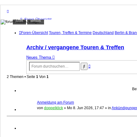
XT1200Z-Forum
FAQ
Suche
Foren-Übersicht
FAQ
Alles rund um die Yamaha XT1200Z Super Ténéré
Suche
Foren-Übersicht
Touren, Treffen & Termine
Deutschland
Berlin & Bra
Unbeantwortete Themen
Aktive Themen
Archiv / vergangene Touren & Treffen
Anmelden
Neues Thema
Registrieren
Erweiterte
Suche
Suche
2 Themen • Seite
1
Von
1
Be
Anmeldung am Forum
von
doppelklick
»
Mo 8. Jun 2026, 17:47
» in
Ankündigunge