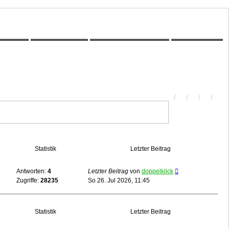
00Z-Wiki
Kilometerstatistik
Unbeantwortete Themen
Aktive Themen
Statistik
Letzter Beitrag
Antworten:
4
Letzter Beitrag
von
doppelklick
Zugriffe:
28235
So 26. Jul 2026, 11:45
Statistik
Letzter Beitrag