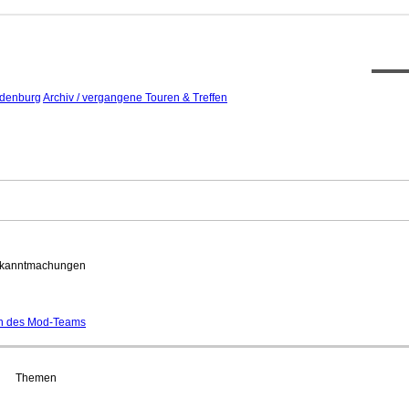
XT12
ndenburg
Archiv / vergangene Touren & Treffen
kanntmachungen
n des Mod-Teams
Themen