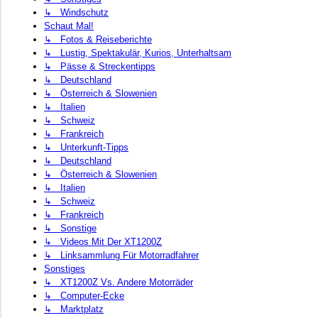
↳ Windschutz
Schaut Mal!
↳ Fotos & Reiseberichte
↳ Lustig, Spektakulär, Kurios, Unterhaltsam
↳ Pässe & Streckentipps
↳ Deutschland
↳ Österreich & Slowenien
↳ Italien
↳ Schweiz
↳ Frankreich
↳ Unterkunft-Tipps
↳ Deutschland
↳ Österreich & Slowenien
↳ Italien
↳ Schweiz
↳ Frankreich
↳ Sonstige
↳ Videos Mit Der XT1200Z
↳ Linksammlung Für Motorradfahrer
Sonstiges
↳ XT1200Z Vs. Andere Motorräder
↳ Computer-Ecke
↳ Marktplatz