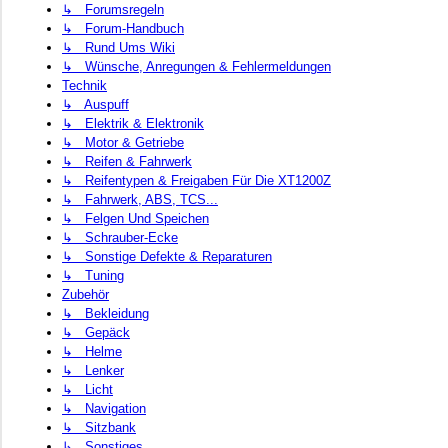
↳ Forumsregeln
↳ Forum-Handbuch
↳ Rund Ums Wiki
↳ Wünsche, Anregungen & Fehlermeldungen
Technik
↳ Auspuff
↳ Elektrik & Elektronik
↳ Motor & Getriebe
↳ Reifen & Fahrwerk
↳ Reifentypen & Freigaben Für Die XT1200Z
↳ Fahrwerk, ABS, TCS...
↳ Felgen Und Speichen
↳ Schrauber-Ecke
↳ Sonstige Defekte & Reparaturen
↳ Tuning
Zubehör
↳ Bekleidung
↳ Gepäck
↳ Helme
↳ Lenker
↳ Licht
↳ Navigation
↳ Sitzbank
↳ Sonstiges