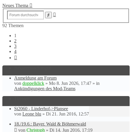
Neues Thema
Erweiterte
Suche
Suche
92 Themen
1
2
3
4
Nächste
Bekanntmachungen
Anmeldung am Forum
von
doppelklick
»
Mo 8. Jun 2026, 17:47
» in
Ankündigungen des Mod-Teams
Themen
St2060 - Linderhof->Plansee
von
Leone blu
»
Di 21. Jun 2016, 12:57
18./19.6.: Bayer. Wald & Böhmerwald
von
Christoph
»
Di 14. Jun 2016, 17:19