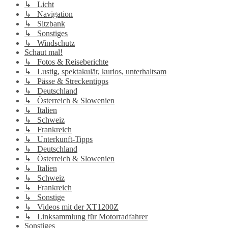
↳ Licht
↳ Navigation
↳ Sitzbank
↳ Sonstiges
↳ Windschutz
Schaut mal!
↳ Fotos & Reiseberichte
↳ Lustig, spektakulär, kurios, unterhaltsam
↳ Pässe & Streckentipps
↳ Deutschland
↳ Österreich & Slowenien
↳ Italien
↳ Schweiz
↳ Frankreich
↳ Unterkunft-Tipps
↳ Deutschland
↳ Österreich & Slowenien
↳ Italien
↳ Schweiz
↳ Frankreich
↳ Sonstige
↳ Videos mit der XT1200Z
↳ Linksammlung für Motorradfahrer
Sonstiges