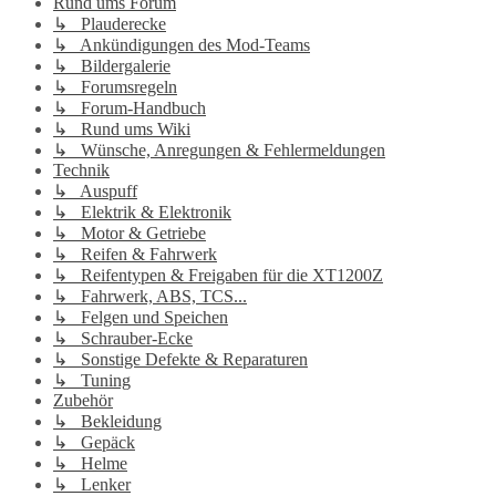
Rund ums Forum
↳ Plauderecke
↳ Ankündigungen des Mod-Teams
↳ Bildergalerie
↳ Forumsregeln
↳ Forum-Handbuch
↳ Rund ums Wiki
↳ Wünsche, Anregungen & Fehlermeldungen
Technik
↳ Auspuff
↳ Elektrik & Elektronik
↳ Motor & Getriebe
↳ Reifen & Fahrwerk
↳ Reifentypen & Freigaben für die XT1200Z
↳ Fahrwerk, ABS, TCS...
↳ Felgen und Speichen
↳ Schrauber-Ecke
↳ Sonstige Defekte & Reparaturen
↳ Tuning
Zubehör
↳ Bekleidung
↳ Gepäck
↳ Helme
↳ Lenker