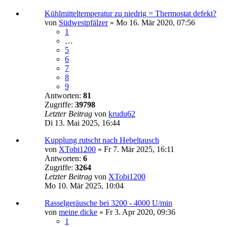
Kühlmitteltemperatur zu niedrig = Thermostat defekt?
von
Südwestpfälzer
»
Mo 16. Mär 2020, 07:56
1
…
5
6
7
8
9
Antworten:
81
Zugriffe:
39798
Letzter Beitrag
von
krudu62
Di 13. Mai 2025, 16:44
Kupplung rutscht nach Hebeltausch
von
XTobi1200
»
Fr 7. Mär 2025, 16:11
Antworten:
6
Zugriffe:
3264
Letzter Beitrag
von
XTobi1200
Mo 10. Mär 2025, 10:04
Rasselgeräusche bei 3200 - 4000 U/min
von
meine dicke
»
Fr 3. Apr 2020, 09:36
1