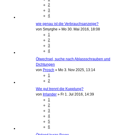
2
3
4
wie genau ist die Verbrauchsanzeige?
von
Smyrghe
»
Mo 30. Mai 2016, 18:08
1
2
3
4
Ölwechsel, suche nach Ablassschrauben und
Dichtungen
von
Prosch
»
Mo 3. Nov 2025, 13:14
1
2
Wie gut trennt die Kupplung?
von
Irrlander
»
Fr 1. Jul 2016, 14:39
1
2
3
4
5
6
Ölstand kurze Frage