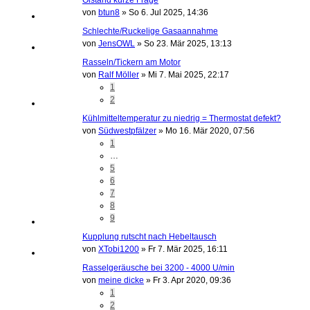
von
btun8
»
So 6. Jul 2025, 14:36
Schlechte/Ruckelige Gasaannahme
von
JensOWL
»
So 23. Mär 2025, 13:13
Rasseln/Tickern am Motor
von
Ralf Möller
»
Mi 7. Mai 2025, 22:17
1
2
Kühlmitteltemperatur zu niedrig = Thermostat defekt?
von
Südwestpfälzer
»
Mo 16. Mär 2020, 07:56
1
…
5
6
7
8
9
Kupplung rutscht nach Hebeltausch
von
XTobi1200
»
Fr 7. Mär 2025, 16:11
Rasselgeräusche bei 3200 - 4000 U/min
von
meine dicke
»
Fr 3. Apr 2020, 09:36
1
2