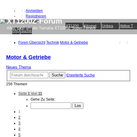
Anmelden
Registrieren
XT1200Z-Forum
XT1200Z-Wiki
Kilometerstatistik
Unbeantwortete Themen
Aktive Themen
Alles rund um die Yamaha XT1200Z Super Ténéré
FAQ
Suche
Foren-Übersicht
Technik
Motor & Getriebe
Motor & Getriebe
Neues Thema
Suche
Erweiterte Suche
256 Themen
Seite
1
Von
11
Gehe Zu Seite:
1
2
3
4
5