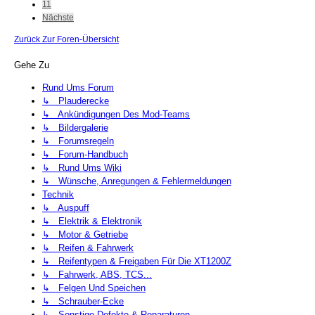
11
Nächste
Zurück Zur Foren-Übersicht
Gehe Zu
Rund Ums Forum
↳ Plauderecke
↳ Ankündigungen Des Mod-Teams
↳ Bildergalerie
↳ Forumsregeln
↳ Forum-Handbuch
↳ Rund Ums Wiki
↳ Wünsche, Anregungen & Fehlermeldungen
Technik
↳ Auspuff
↳ Elektrik & Elektronik
↳ Motor & Getriebe
↳ Reifen & Fahrwerk
↳ Reifentypen & Freigaben Für Die XT1200Z
↳ Fahrwerk, ABS, TCS...
↳ Felgen Und Speichen
↳ Schrauber-Ecke
↳ Sonstige Defekte & Reparaturen