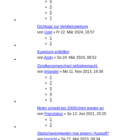
4
5
6
7
Dichtsatz zur Ventileinstellung
von
Uzet
»
Fr 22. Mär 2024, 16:57
1
2
Kupplung entlüften
von
Andy
»
So 24. Mär 2024, 08:52
Zündkerzenwechsel selbstgemacht.
von
Irrlander
»
Mo 11. Nov 2013, 19:39
1
2
3
4
5
Motor schiebt bei 2000U/min wieder an
von
Franziskus
»
So 13. Jun 2021, 20:25
1
2
Startschwierigkeiten mal anders / Auspuff?
von
horscht
»
Sa 27. Mai 2023, 09:34