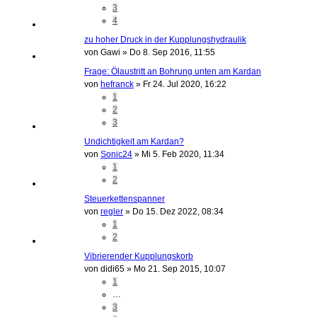
3
4
zu hoher Druck in der Kupplungshydraulik
von
Gawi
»
Do 8. Sep 2016, 11:55
Frage: Ölaustritt an Bohrung unten am Kardan
von
hefranck
»
Fr 24. Jul 2020, 16:22
1
2
3
Undichtigkeit am Kardan?
von
Sonic24
»
Mi 5. Feb 2020, 11:34
1
2
Steuerkettenspanner
von
regler
»
Do 15. Dez 2022, 08:34
1
2
Vibrierender Kupplungskorb
von
didi65
»
Mo 21. Sep 2015, 10:07
1
…
3