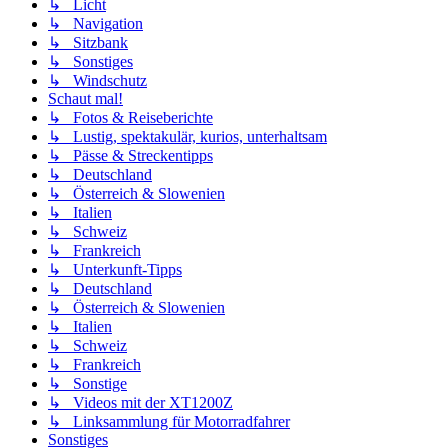
↳ Licht
↳ Navigation
↳ Sitzbank
↳ Sonstiges
↳ Windschutz
Schaut mal!
↳ Fotos & Reiseberichte
↳ Lustig, spektakulär, kurios, unterhaltsam
↳ Pässe & Streckentipps
↳ Deutschland
↳ Österreich & Slowenien
↳ Italien
↳ Schweiz
↳ Frankreich
↳ Unterkunft-Tipps
↳ Deutschland
↳ Österreich & Slowenien
↳ Italien
↳ Schweiz
↳ Frankreich
↳ Sonstige
↳ Videos mit der XT1200Z
↳ Linksammlung für Motorradfahrer
Sonstiges