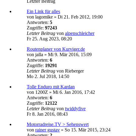
Letzter Beitrag
Ein Link für alles
von
lagomike
»
Di 21. Feb 2012, 19:00
Antworten:
5
Zugriffe:
97243
Letzter Beitrag
von
alpenschleicher
Fr 25. Aug 2023, 08:20
Routenplaner von Kurviger.de
von
jalla
»
Mi 9. Mär 2016, 15:09
Antworten:
6
Zugriffe:
19291
Letzter Beitrag
von
Rieberger
Mo 2. Jul 2018, 14:50
Tolle Enduro mit Kardan
von
1200Z
»
Mi 6. Jan 2016, 17:42
Antworten:
6
Zugriffe:
12122
Letzter Beitrag
von
twiddyfive
Fr 8. Jan 2016, 08:43
Motorradreise.TV > Sehenswert
von
rainer gustav
»
So 15. Mär 2015, 23:24
Antworten:
2