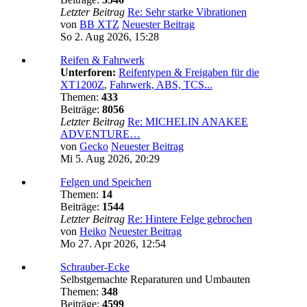
Letzter Beitrag
Re: Sehr starke Vibrationen
von
BB XTZ
Neuester Beitrag
So 2. Aug 2026, 15:28
Reifen & Fahrwerk
Unterforen:
Reifentypen & Freigaben für die
XT1200Z
,
Fahrwerk, ABS, TCS...
Themen:
433
Beiträge:
8056
Letzter Beitrag
Re: MICHELIN ANAKEE
ADVENTURE…
von
Gecko
Neuester Beitrag
Mi 5. Aug 2026, 20:29
Felgen und Speichen
Themen:
14
Beiträge:
1544
Letzter Beitrag
Re: Hintere Felge gebrochen
von
Heiko
Neuester Beitrag
Mo 27. Apr 2026, 12:54
Schrauber-Ecke
Selbstgemachte Reparaturen und Umbauten
Themen:
348
Beiträge:
4599