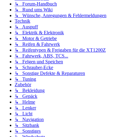
↳ Forum-Handbuch
↳ Rund ums Wiki
↳ Wünsche, Anregungen & Fehlermeldungen
Technik
↳ Auspuff
↳ Elektrik & Elektronik
↳ Motor & Getriebe
↳ Reifen & Fahrwerk
↳ Reifentypen & Freigaben für die XT1200Z
↳ Fahrwerk, ABS, TCS...
↳ Felgen und Speichen
↳ Schrauber-Ecke
↳ Sonstige Defekte & Reparaturen
↳ Tuning
Zubehör
↳ Bekleidung
↳ Gepäck
↳ Helme
↳ Lenker
↳ Licht
↳ Navigation
↳ Sitzbank
↳ Sonstiges
↳ Windschutz