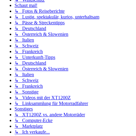
Schaut mal!
↳ Fotos & Reiseberichte
↳ Lustig, spektakulär, kurios, unterhaltsam
↳ Pässe & Streckentipps
↳ Deutschland
↳ Österreich & Slowenien
↳ Italien
↳ Schweiz
↳ Frankreich
↳ Unterkunft-Tipps
↳ Deutschland
↳ Österreich & Slowenien
↳ Italien
↳ Schweiz
↳ Frankreich
↳ Sonstige
↳ Videos mit der XT1200Z
↳ Linksammlung für Motorradfahrer
Sonstiges
↳ XT1200Z vs. andere Motorräder
↳ Computer-Ecke
↳ Marktplatz
↳ Ich verkaufe...