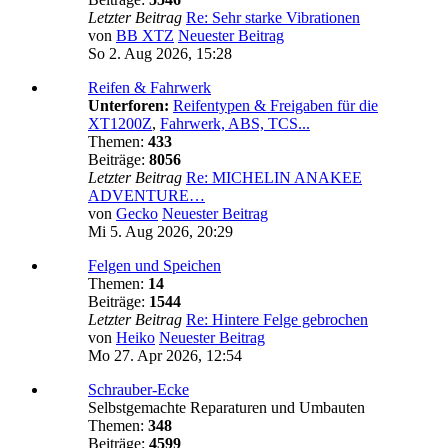
Letzter Beitrag
Re: Sehr starke Vibrationen
von
BB XTZ
Neuester Beitrag
So 2. Aug 2026, 15:28
Reifen & Fahrwerk
Unterforen:
Reifentypen & Freigaben für die
XT1200Z
,
Fahrwerk, ABS, TCS...
Themen:
433
Beiträge:
8056
Letzter Beitrag
Re: MICHELIN ANAKEE
ADVENTURE…
von
Gecko
Neuester Beitrag
Mi 5. Aug 2026, 20:29
Felgen und Speichen
Themen:
14
Beiträge:
1544
Letzter Beitrag
Re: Hintere Felge gebrochen
von
Heiko
Neuester Beitrag
Mo 27. Apr 2026, 12:54
Schrauber-Ecke
Selbstgemachte Reparaturen und Umbauten
Themen:
348
Beiträge:
4599