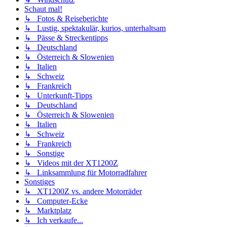
Schaut mal!
↳ Fotos & Reiseberichte
↳ Lustig, spektakulär, kurios, unterhaltsam
↳ Pässe & Streckentipps
↳ Deutschland
↳ Österreich & Slowenien
↳ Italien
↳ Schweiz
↳ Frankreich
↳ Unterkunft-Tipps
↳ Deutschland
↳ Österreich & Slowenien
↳ Italien
↳ Schweiz
↳ Frankreich
↳ Sonstige
↳ Videos mit der XT1200Z
↳ Linksammlung für Motorradfahrer
Sonstiges
↳ XT1200Z vs. andere Motorräder
↳ Computer-Ecke
↳ Marktplatz
↳ Ich verkaufe...