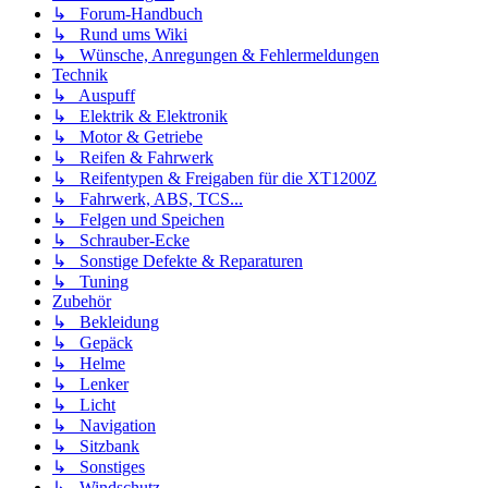
↳ Forum-Handbuch
↳ Rund ums Wiki
↳ Wünsche, Anregungen & Fehlermeldungen
Technik
↳ Auspuff
↳ Elektrik & Elektronik
↳ Motor & Getriebe
↳ Reifen & Fahrwerk
↳ Reifentypen & Freigaben für die XT1200Z
↳ Fahrwerk, ABS, TCS...
↳ Felgen und Speichen
↳ Schrauber-Ecke
↳ Sonstige Defekte & Reparaturen
↳ Tuning
Zubehör
↳ Bekleidung
↳ Gepäck
↳ Helme
↳ Lenker
↳ Licht
↳ Navigation
↳ Sitzbank
↳ Sonstiges
↳ Windschutz