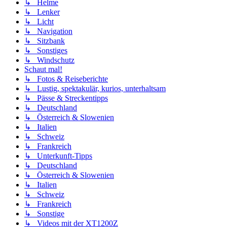
↳ Helme
↳ Lenker
↳ Licht
↳ Navigation
↳ Sitzbank
↳ Sonstiges
↳ Windschutz
Schaut mal!
↳ Fotos & Reiseberichte
↳ Lustig, spektakulär, kurios, unterhaltsam
↳ Pässe & Streckentipps
↳ Deutschland
↳ Österreich & Slowenien
↳ Italien
↳ Schweiz
↳ Frankreich
↳ Unterkunft-Tipps
↳ Deutschland
↳ Österreich & Slowenien
↳ Italien
↳ Schweiz
↳ Frankreich
↳ Sonstige
↳ Videos mit der XT1200Z