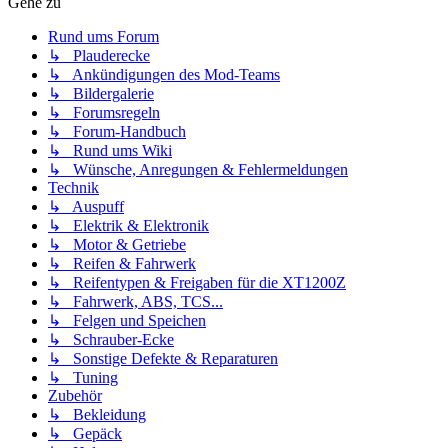
Gehe zu
Rund ums Forum
↳ Plauderecke
↳ Ankündigungen des Mod-Teams
↳ Bildergalerie
↳ Forumsregeln
↳ Forum-Handbuch
↳ Rund ums Wiki
↳ Wünsche, Anregungen & Fehlermeldungen
Technik
↳ Auspuff
↳ Elektrik & Elektronik
↳ Motor & Getriebe
↳ Reifen & Fahrwerk
↳ Reifentypen & Freigaben für die XT1200Z
↳ Fahrwerk, ABS, TCS...
↳ Felgen und Speichen
↳ Schrauber-Ecke
↳ Sonstige Defekte & Reparaturen
↳ Tuning
Zubehör
↳ Bekleidung
↳ Gepäck