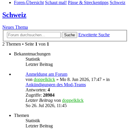
Foren-Übersicht
Schaut mal!
Pässe & Streckentipps
Schweiz
Schweiz
Neues Thema
Erweiterte Suche
Suche
2 Themen • Seite
1
von
1
Bekanntmachungen
Statistik
Letzter Beitrag
Anmeldung am Forum
von
doppelklick
»
Mo 8. Jun 2026, 17:47
» in
Ankündigungen des Mod-Teams
Antworten:
4
Zugriffe:
28984
Letzter Beitrag
von
doppelklick
So 26. Jul 2026, 11:45
Themen
Statistik
Letzter Beitrag