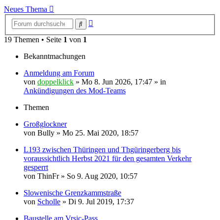
Neues Thema
Erweiterte
Suche
Suche
19 Themen • Seite
1
von
1
Bekanntmachungen
Anmeldung am Forum
von
doppelklick
»
Mo 8. Jun 2026, 17:47
» in
Ankündigungen des Mod-Teams
Themen
Großglockner
von
Bully
»
Mo 25. Mai 2020, 18:57
L193 zwischen Thüringen und Thgüringerberg bis
voraussichtlich Herbst 2021 für den gesamten Verkehr
gesperrt
von
ThinFr
»
So 9. Aug 2020, 10:57
Slowenische Grenzkammstraße
von
Scholle
»
Di 9. Jul 2019, 17:37
Baustelle am Vrsic-Pass