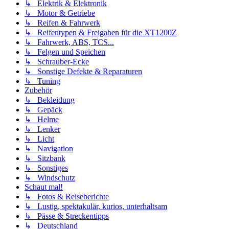
↳ Elektrik & Elektronik
↳ Motor & Getriebe
↳ Reifen & Fahrwerk
↳ Reifentypen & Freigaben für die XT1200Z
↳ Fahrwerk, ABS, TCS...
↳ Felgen und Speichen
↳ Schrauber-Ecke
↳ Sonstige Defekte & Reparaturen
↳ Tuning
Zubehör
↳ Bekleidung
↳ Gepäck
↳ Helme
↳ Lenker
↳ Licht
↳ Navigation
↳ Sitzbank
↳ Sonstiges
↳ Windschutz
Schaut mal!
↳ Fotos & Reiseberichte
↳ Lustig, spektakulär, kurios, unterhaltsam
↳ Pässe & Streckentipps
↳ Deutschland