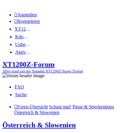
Anmelden
Registrieren
XT1200Z-Wiki
Kilometerstatistik
Unbeantwortete Themen
Aktive Themen
XT1200Z-Forum
Alles rund um die Yamaha XT1200Z Super Ténéré
FAQ
Suche
Foren-Übersicht
Schaut mal!
Pässe & Streckentipps
Österreich & Slowenien
Österreich & Slowenien