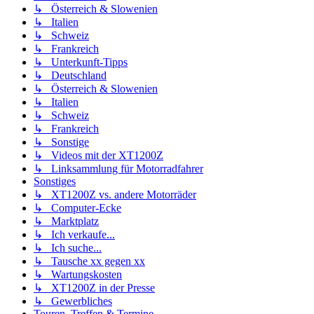
↳ Österreich & Slowenien
↳ Italien
↳ Schweiz
↳ Frankreich
↳ Unterkunft-Tipps
↳ Deutschland
↳ Österreich & Slowenien
↳ Italien
↳ Schweiz
↳ Frankreich
↳ Sonstige
↳ Videos mit der XT1200Z
↳ Linksammlung für Motorradfahrer
Sonstiges
↳ XT1200Z vs. andere Motorräder
↳ Computer-Ecke
↳ Marktplatz
↳ Ich verkaufe...
↳ Ich suche...
↳ Tausche xx gegen xx
↳ Wartungskosten
↳ XT1200Z in der Presse
↳ Gewerbliches
Touren, Treffen & Termine