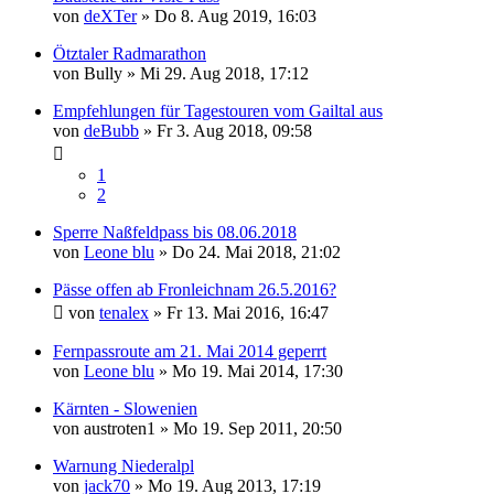
von
deXTer
»
Do 8. Aug 2019, 16:03
Ötztaler Radmarathon
von
Bully
»
Mi 29. Aug 2018, 17:12
Empfehlungen für Tagestouren vom Gailtal aus
von
deBubb
»
Fr 3. Aug 2018, 09:58
1
2
Sperre Naßfeldpass bis 08.06.2018
von
Leone blu
»
Do 24. Mai 2018, 21:02
Pässe offen ab Fronleichnam 26.5.2016?
von
tenalex
»
Fr 13. Mai 2016, 16:47
Fernpassroute am 21. Mai 2014 geperrt
von
Leone blu
»
Mo 19. Mai 2014, 17:30
Kärnten - Slowenien
von
austroten1
»
Mo 19. Sep 2011, 20:50
Warnung Niederalpl
von
jack70
»
Mo 19. Aug 2013, 17:19