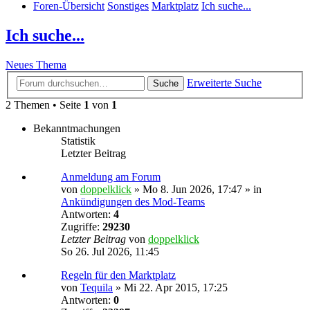
Foren-Übersicht
Sonstiges
Marktplatz
Ich suche...
Ich suche...
Neues Thema
Erweiterte Suche
Suche
2 Themen • Seite
1
von
1
Bekanntmachungen
Statistik
Letzter Beitrag
Anmeldung am Forum
von
doppelklick
»
Mo 8. Jun 2026, 17:47
» in
Ankündigungen des Mod-Teams
Antworten:
4
Zugriffe:
29230
Letzter Beitrag
von
doppelklick
So 26. Jul 2026, 11:45
Regeln für den Marktplatz
von
Tequila
»
Mi 22. Apr 2015, 17:25
Antworten:
0