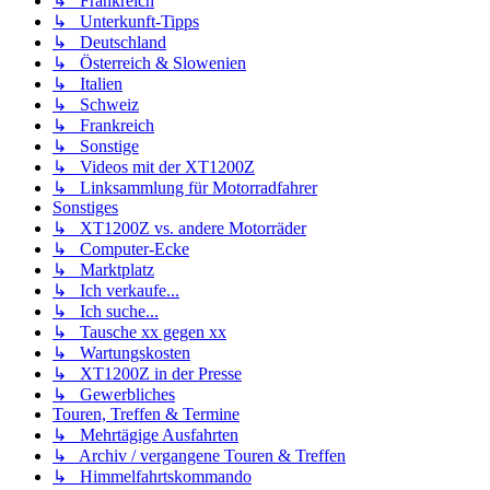
↳ Frankreich
↳ Unterkunft-Tipps
↳ Deutschland
↳ Österreich & Slowenien
↳ Italien
↳ Schweiz
↳ Frankreich
↳ Sonstige
↳ Videos mit der XT1200Z
↳ Linksammlung für Motorradfahrer
Sonstiges
↳ XT1200Z vs. andere Motorräder
↳ Computer-Ecke
↳ Marktplatz
↳ Ich verkaufe...
↳ Ich suche...
↳ Tausche xx gegen xx
↳ Wartungskosten
↳ XT1200Z in der Presse
↳ Gewerbliches
Touren, Treffen & Termine
↳ Mehrtägige Ausfahrten
↳ Archiv / vergangene Touren & Treffen
↳ Himmelfahrtskommando