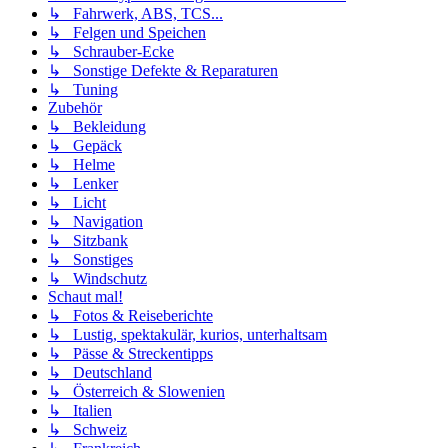
↳ Fahrwerk, ABS, TCS...
↳ Felgen und Speichen
↳ Schrauber-Ecke
↳ Sonstige Defekte & Reparaturen
↳ Tuning
Zubehör
↳ Bekleidung
↳ Gepäck
↳ Helme
↳ Lenker
↳ Licht
↳ Navigation
↳ Sitzbank
↳ Sonstiges
↳ Windschutz
Schaut mal!
↳ Fotos & Reiseberichte
↳ Lustig, spektakulär, kurios, unterhaltsam
↳ Pässe & Streckentipps
↳ Deutschland
↳ Österreich & Slowenien
↳ Italien
↳ Schweiz