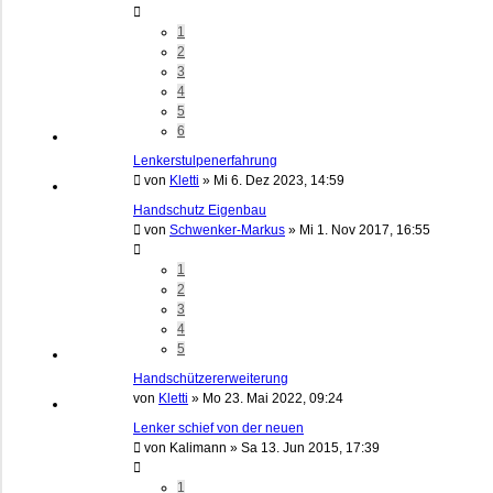
1
2
3
4
5
6
Lenkerstulpenerfahrung
von
Kletti
»
Mi 6. Dez 2023, 14:59
Handschutz Eigenbau
von
Schwenker-Markus
»
Mi 1. Nov 2017, 16:55
1
2
3
4
5
Handschützererweiterung
von
Kletti
»
Mo 23. Mai 2022, 09:24
Lenker schief von der neuen
von
Kalimann
»
Sa 13. Jun 2015, 17:39
1