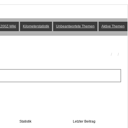
200Z-Wiki
Kilometerstatistik
Unbeantwortete Themen
Aktive Themen
Statistik
Letzter Beitrag