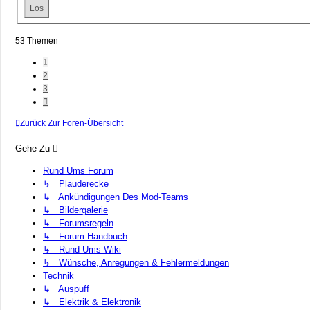
53 Themen
1
2
3
Nächste
Zurück Zur Foren-Übersicht
Gehe Zu
Rund Ums Forum
↳ Plauderecke
↳ Ankündigungen Des Mod-Teams
↳ Bildergalerie
↳ Forumsregeln
↳ Forum-Handbuch
↳ Rund Ums Wiki
↳ Wünsche, Anregungen & Fehlermeldungen
Technik
↳ Auspuff
↳ Elektrik & Elektronik