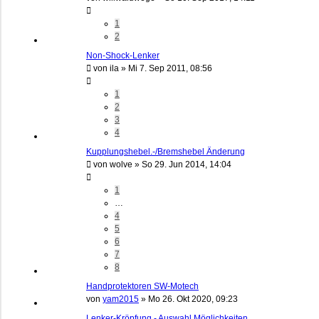
1
2
Non-Shock-Lenker
von
ila
»
Mi 7. Sep 2011, 08:56
1
2
3
4
Kupplungshebel.-/Bremshebel Änderung
von
wolve
»
So 29. Jun 2014, 14:04
1
…
4
5
6
7
8
Handprotektoren SW-Motech
von
yam2015
»
Mo 26. Okt 2020, 09:23
Lenker-Kröpfung - Auswahl Möglichkeiten