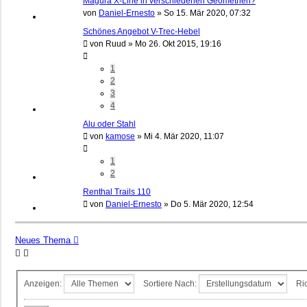
Magura X-Line in verschiedenen Geometrien?
von
Daniel-Ernesto
»
So 15. Mär 2020, 07:32
Schönes Angebot V-Trec-Hebel
von
Ruud
»
Mo 26. Okt 2015, 19:16
1
2
3
4
Alu oder Stahl
von
kamose
»
Mi 4. Mär 2020, 11:07
1
2
Renthal Trails 110
von
Daniel-Ernesto
»
Do 5. Mär 2020, 12:54
Neues Thema
Anzeigen:
Sortiere Nach:
Ri