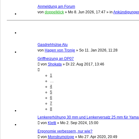
Anmeldung am Forum
von
doppelklick
»
Mo 8. Jun 2026, 17:47
» in
Ankündigunge
Gasdrehhülse Alu
von
Hagen von Tronje
»
So 11. Jan 2026, 11:28
Griffheizung an DP07
von
Shokata
»
Di 22. Aug 2017, 13:46
1
…
4
5
6
7
8
Lenkererhöhung 30 mm und Lenkerversatz 25 mm für Yama
von
Kletti
»
Mo 2. Sep 2024, 15:00
Ergonomie verbessern, nur wie?
von
Monstrumologe
»
Mo 27. Apr 2020, 20:49