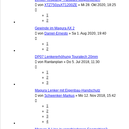
von
XTZ750zuXT1200ZE
»
Mi 28. Okt 2020, 18:25
1
2
Gewinde im Magura AX 2
von
Daniel-Ernesto
»
Sa 1. Aug 2020, 19:40
1
2
DP07 Lenkererhöhung Touratech 20mm
von
Rantanplan
»
Do 5. Jul 2018, 11:30
1
2
3
Magura Lenker mit Eigenbau-Handschutz
von
Schwenker-Markus
»
Mo 12. Nov 2018, 15:42
1
2
3
4