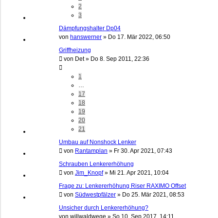
2
3
Dämpfungshalter Dp04
von
hanswerner
»
Do 17. Mär 2022, 06:50
Griffheizung
von
Det
»
Do 8. Sep 2011, 22:36
1
…
17
18
19
20
21
Umbau auf Nonshock Lenker
von
Rantamplan
»
Fr 30. Apr 2021, 07:43
Schrauben Lenkererhöhung
von
Jim_Knopf
»
Mi 21. Apr 2021, 10:04
Frage zu: Lenkererhöhung Riser RAXIMO Offset
von
Südwestpfälzer
»
Do 25. Mär 2021, 08:53
Unsicher durch Lenkererhöhung?
von
willwaldwege
»
So 10. Sep 2017, 14:11