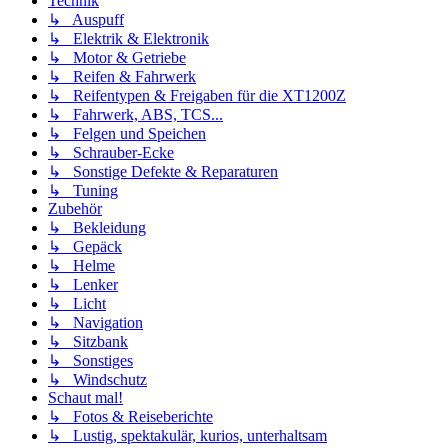
Technik
↳ Auspuff
↳ Elektrik & Elektronik
↳ Motor & Getriebe
↳ Reifen & Fahrwerk
↳ Reifentypen & Freigaben für die XT1200Z
↳ Fahrwerk, ABS, TCS...
↳ Felgen und Speichen
↳ Schrauber-Ecke
↳ Sonstige Defekte & Reparaturen
↳ Tuning
Zubehör
↳ Bekleidung
↳ Gepäck
↳ Helme
↳ Lenker
↳ Licht
↳ Navigation
↳ Sitzbank
↳ Sonstiges
↳ Windschutz
Schaut mal!
↳ Fotos & Reiseberichte
↳ Lustig, spektakulär, kurios, unterhaltsam