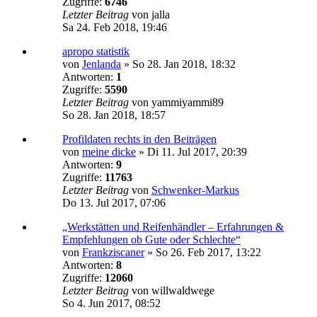
Zugriffe:
6746
Letzter Beitrag
von
jalla
Sa 24. Feb 2018, 19:46
apropo statistik
von
Jenlanda
»
So 28. Jan 2018, 18:32
Antworten:
1
Zugriffe:
5590
Letzter Beitrag
von
yammiyammi89
So 28. Jan 2018, 18:57
Profildaten rechts in den Beiträgen
von
meine dicke
»
Di 11. Jul 2017, 20:39
Antworten:
9
Zugriffe:
11763
Letzter Beitrag
von
Schwenker-Markus
Do 13. Jul 2017, 07:06
„Werkstätten und Reifenhändler – Erfahrungen &
Empfehlungen ob Gute oder Schlechte“
von
Frankziscaner
»
So 26. Feb 2017, 13:22
Antworten:
8
Zugriffe:
12060
Letzter Beitrag
von
willwaldwege
So 4. Jun 2017, 08:52