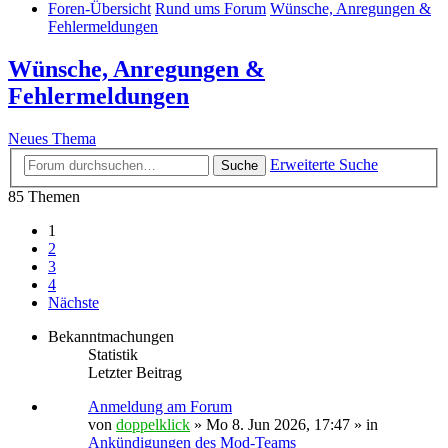
Foren-Übersicht
Rund ums Forum
Wünsche, Anregungen &
Fehlermeldungen
Wünsche, Anregungen &
Fehlermeldungen
Neues Thema
Erweiterte Suche
Suche
85 Themen
1
2
3
4
Nächste
Bekanntmachungen
Statistik
Letzter Beitrag
Anmeldung am Forum
von
doppelklick
»
Mo 8. Jun 2026, 17:47
» in
Ankündigungen des Mod-Teams