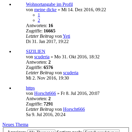
Wohnortangabe im Profil
von
meine dicke
»
Mi 14. Dez 2016, 09:22
1
2
Antworten:
16
Zugriffe:
16665
Letzter Beitrag
von
Yeti
Di 31. Jan 2017, 19:22
SIZILIEN
von
scuderia
»
Mo 31. Okt 2016, 18:32
Antworten:
2
Zugriffe:
6576
Letzter Beitrag
von
scuderia
Mi 2. Nov 2016, 19:30
https
von
Horscht666
»
Fr 8. Jul 2016, 20:07
Antworten:
2
Zugriffe:
7291
Letzter Beitrag
von
Horscht666
Sa 9. Jul 2016, 20:24
Neues Thema