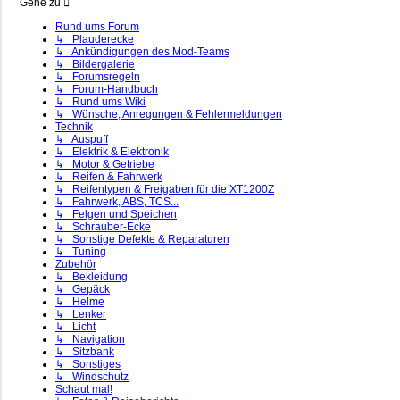
Gehe zu
Rund ums Forum
↳ Plauderecke
↳ Ankündigungen des Mod-Teams
↳ Bildergalerie
↳ Forumsregeln
↳ Forum-Handbuch
↳ Rund ums Wiki
↳ Wünsche, Anregungen & Fehlermeldungen
Technik
↳ Auspuff
↳ Elektrik & Elektronik
↳ Motor & Getriebe
↳ Reifen & Fahrwerk
↳ Reifentypen & Freigaben für die XT1200Z
↳ Fahrwerk, ABS, TCS...
↳ Felgen und Speichen
↳ Schrauber-Ecke
↳ Sonstige Defekte & Reparaturen
↳ Tuning
Zubehör
↳ Bekleidung
↳ Gepäck
↳ Helme
↳ Lenker
↳ Licht
↳ Navigation
↳ Sitzbank
↳ Sonstiges
↳ Windschutz
Schaut mal!