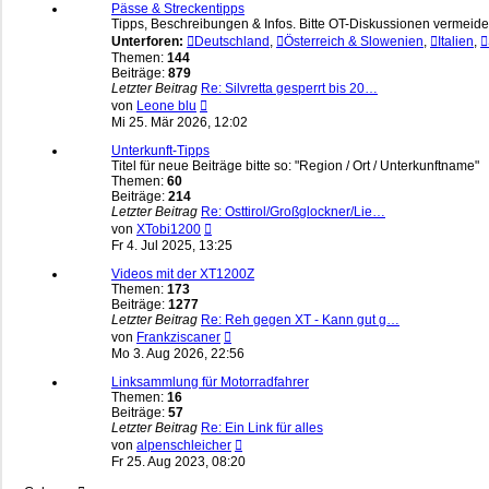
Pässe & Streckentipps
Tipps, Beschreibungen & Infos. Bitte OT-Diskussionen vermeide
Unterforen:
Deutschland
,
Österreich & Slowenien
,
Italien
,
Themen:
144
Beiträge:
879
Letzter Beitrag
Re: Silvretta gesperrt bis 20…
Neuester
von
Leone blu
Beitrag
Mi 25. Mär 2026, 12:02
Unterkunft-Tipps
Titel für neue Beiträge bitte so: "Region / Ort / Unterkunftname"
Themen:
60
Beiträge:
214
Letzter Beitrag
Re: Osttirol/Großglockner/Lie…
Neuester
von
XTobi1200
Beitrag
Fr 4. Jul 2025, 13:25
Videos mit der XT1200Z
Themen:
173
Beiträge:
1277
Letzter Beitrag
Re: Reh gegen XT - Kann gut g…
Neuester
von
Frankziscaner
Beitrag
Mo 3. Aug 2026, 22:56
Linksammlung für Motorradfahrer
Themen:
16
Beiträge:
57
Letzter Beitrag
Re: Ein Link für alles
Neuester
von
alpenschleicher
Beitrag
Fr 25. Aug 2023, 08:20