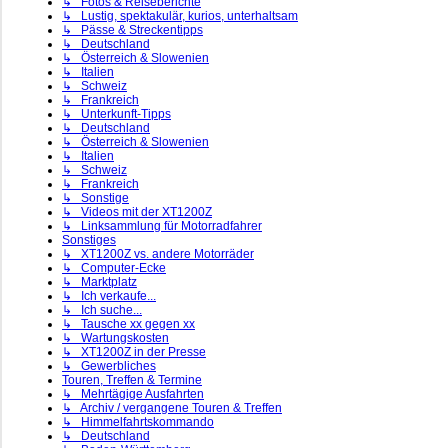
↳ Fotos & Reiseberichte
↳ Lustig, spektakulär, kurios, unterhaltsam
↳ Pässe & Streckentipps
↳ Deutschland
↳ Österreich & Slowenien
↳ Italien
↳ Schweiz
↳ Frankreich
↳ Unterkunft-Tipps
↳ Deutschland
↳ Österreich & Slowenien
↳ Italien
↳ Schweiz
↳ Frankreich
↳ Sonstige
↳ Videos mit der XT1200Z
↳ Linksammlung für Motorradfahrer
Sonstiges
↳ XT1200Z vs. andere Motorräder
↳ Computer-Ecke
↳ Marktplatz
↳ Ich verkaufe...
↳ Ich suche...
↳ Tausche xx gegen xx
↳ Wartungskosten
↳ XT1200Z in der Presse
↳ Gewerbliches
Touren, Treffen & Termine
↳ Mehrtägige Ausfahrten
↳ Archiv / vergangene Touren & Treffen
↳ Himmelfahrtskommando
↳ Deutschland