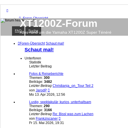
Foren-Übersicht
XT1200Z-Forum
FAQ
Suche
FAQ
Suche
Unbeantwortete Themen
Alles rund um die Yamaha XT1200Z Super Ténéré
Aktive Themen
Foren-Übersicht
Schaut mal!
Schaut mal!
Anmelden
Registrieren
Unterforen
Statistik
Letzter Beitrag
Fotos & Reiseberichte
Themen:
300
Beiträge:
3482
Letzter Beitrag
Christianja_on_Tour Teil 2
Neuester
von
JarodP
Beitrag
Mo 13. Apr 2026, 12:56
Lustig, spektakulär, kurios, unterhaltsam
Themen:
290
Beiträge:
3166
Letzter Beitrag
Re: Bissl was zum Lachen
Neuester
von
Frankziscaner
Beitrag
Fr 15. Mai 2026, 19:31