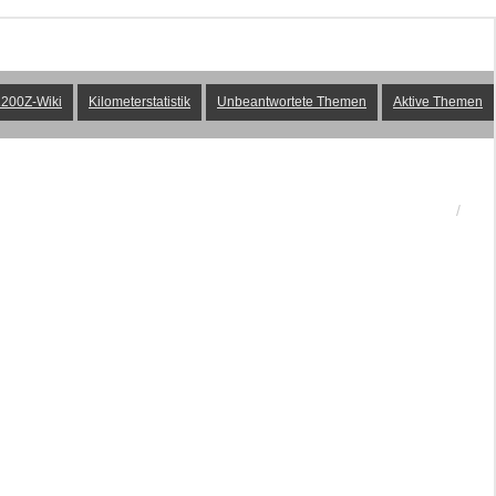
200Z-Wiki
Kilometerstatistik
Unbeantwortete Themen
Aktive Themen