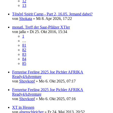
12
13
Ténéré Spirit Camp - Part 2, 16.05. Jemand dabei?
von
Shokata
»
Mi 8. Apr 2026, 17:22
monatl. Treff der Saar-Pfälzer XTler
von
jalla
»
Di 25. Okt 2016, 15:34
1
…
81
82
83
84
85
Fernreise Feeling 2025 Joe Pichler AFRIKA
Ready4Adventure
von
Shovkopf
»
Mo 6. Okt 2025, 07:17
Fernreise Feeling 2025 Joe Pichler AFRIKA
Ready4Adventure
von
Shovkopf
»
Mo 6. Okt 2025, 07:16
XT in Hessen
von
alpenschleicher
»
Fr 24. Mai 2013, 20:52