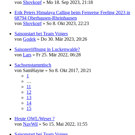
von
Shovkopf
»
Mo 18. Sep 2023, 21:18
Erik Peters Himalaya Calling beim Fernreise Feeling 2023 in
68794 Oberhausen-Rheinhausen
von
Shovkopf
»
So 8. Okt 2023, 22:23
Saisonstart bei Team Voiges
von
Godek
»
Do 30. Mär 2023, 20:26
Saisoneröffnung in Luckenwalde?
von
Lars
»
Fr 25. Mär 2022, 06:28
Sachsenstammtisch
von
SamHayne
»
So 8. Okt 2017, 20:21
1
…
11
12
13
14
15
Heute OWL/Weser ?
von
NavWil
»
So 15. Mai 2022, 11:55
Saisonstart bei Team Voiges