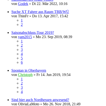
von
Godek
»
Di 22. Mär 2022, 10:16
Suche XT Fahrer aus Raum TBB/WÜ
von
ThinFr
»
Do 13. Apr 2017, 15:42
1
2
Saisonabschluss-Tour 2019?
von
yam2015
»
Mo 23. Sep 2019, 08:39
1
2
3
4
5
6
Spontan in Oberbayern
von
Christoph
»
Fr 14. Jun 2019, 19:54
1
2
3
4
Sind hier auch Nordhessen anwesend?
von
OliviaLaMoto
»
Mo 26. Nov 2018, 21:49