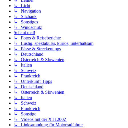
↳ Lenker
↳ Licht
↳ Navigation
↳ Sitzbank
↳ Sonstiges
↳ Windschutz
Schaut mal!
↳ Fotos & Reiseberichte
↳ Lustig, spektakulär, kurios, unterhaltsam
↳ Pässe & Streckentipps
↳ Deutschland
↳ Österreich & Slowenien
↳ Italien
↳ Schweiz
↳ Frankreich
↳ Unterkunft-Tipps
↳ Deutschland
↳ Österreich & Slowenien
↳ Italien
↳ Schweiz
↳ Frankreich
↳ Sonstige
↳ Videos mit der XT1200Z
↳ Linksammlung für Motorradfahrer