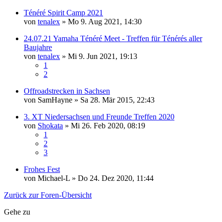
Ténéré Spirit Camp 2021
von
tenalex
»
Mo 9. Aug 2021, 14:30
24.07.21 Yamaha Ténéré Meet - Treffen für Ténérés aller
Baujahre
von
tenalex
»
Mi 9. Jun 2021, 19:13
1
2
Offroadstrecken in Sachsen
von
SamHayne
»
Sa 28. Mär 2015, 22:43
3. XT Niedersachsen und Freunde Treffen 2020
von
Shokata
»
Mi 26. Feb 2020, 08:19
1
2
3
Frohes Fest
von
Michael-L
»
Do 24. Dez 2020, 11:44
Zurück zur Foren-Übersicht
Gehe zu