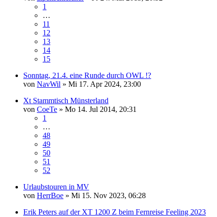
1
…
11
12
13
14
15
Sonntag, 21.4. eine Runde durch OWL !?
von
NavWil
»
Mi 17. Apr 2024, 23:00
Xt Stammtisch Münsterland
von
CoeTe
»
Mo 14. Jul 2014, 20:31
1
…
48
49
50
51
52
Urlaubstouren in MV
von
HerrBoe
»
Mi 15. Nov 2023, 06:28
Erik Peters auf der XT 1200 Z beim Fernreise Feeling 2023