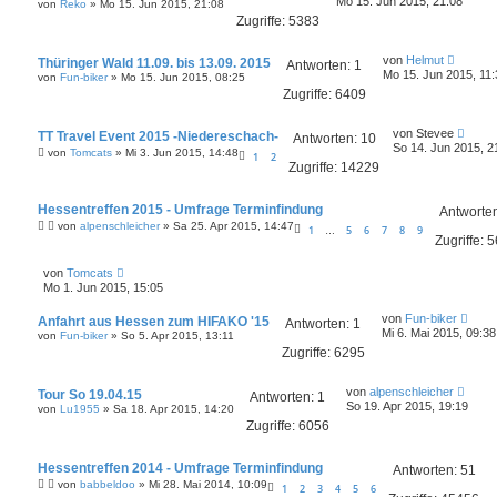
Mo 15. Jun 2015, 21:08
B
von
Reko
»
Mo 15. Jun 2015, 21:08
t
g
e
Zugriffe:
5383
z
i
t
t
e
r
L
von
Helmut
Thüringer Wald 11.09. bis 13.09. 2015
r
Antworten:
1
a
e
Mo 15. Jun 2015, 11:
B
von
Fun-biker
»
Mo 15. Jun 2015, 08:25
g
t
e
Zugriffe:
6409
z
i
t
t
e
r
L
von
Stevee
TT Travel Event 2015 -Niedereschach-
r
Antworten:
10
a
e
So 14. Jun 2015, 2
B
von
Tomcats
»
Mi 3. Jun 2015, 14:48
1
2
g
t
e
Zugriffe:
14229
z
i
t
t
e
r
Hessentreffen 2015 - Umfrage Terminfindung
r
Antworte
a
B
von
alpenschleicher
»
Sa 25. Apr 2015, 14:47
1
5
6
7
8
9
g
…
e
Zugriffe:
5
i
t
L
von
Tomcats
r
e
Mo 1. Jun 2015, 15:05
a
t
g
z
L
von
Fun-biker
Anfahrt aus Hessen zum HIFAKO '15
t
Antworten:
1
e
Mi 6. Mai 2015, 09:38
von
e
Fun-biker
»
So 5. Apr 2015, 13:11
t
r
Zugriffe:
6295
z
B
t
e
e
L
i
von
alpenschleicher
Tour So 19.04.15
r
Antworten:
1
e
t
So 19. Apr 2015, 19:19
B
von
Lu1955
»
Sa 18. Apr 2015, 14:20
t
r
e
Zugriffe:
6056
z
a
i
t
g
t
e
r
Hessentreffen 2014 - Umfrage Terminfindung
r
Antworten:
51
a
B
von
babbeldoo
»
Mi 28. Mai 2014, 10:09
1
2
3
4
5
6
g
e