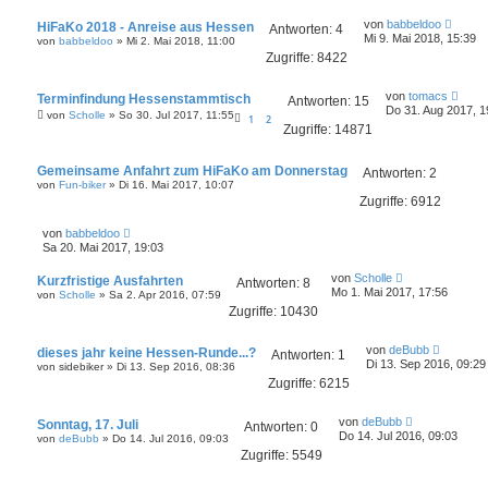
t
g
z
L
von
babbeldoo
HiFaKo 2018 - Anreise aus Hessen
t
Antworten:
4
e
Mi 9. Mai 2018, 15:39
von
e
babbeldoo
»
Mi 2. Mai 2018, 11:00
t
r
Zugriffe:
8422
z
B
t
e
e
L
i
von
tomacs
Terminfindung Hessenstammtisch
r
Antworten:
15
e
t
Do 31. Aug 2017, 1
B
von
Scholle
»
So 30. Jul 2017, 11:55
1
2
t
r
e
Zugriffe:
14871
z
a
i
t
g
t
e
r
Gemeinsame Anfahrt zum HiFaKo am Donnerstag
r
Antworten:
2
a
B
von
Fun-biker
»
Di 16. Mai 2017, 10:07
g
e
Zugriffe:
6912
i
t
L
von
babbeldoo
r
e
Sa 20. Mai 2017, 19:03
a
t
g
z
L
von
Scholle
Kurzfristige Ausfahrten
t
Antworten:
8
e
Mo 1. Mai 2017, 17:56
von
e
Scholle
»
Sa 2. Apr 2016, 07:59
t
r
Zugriffe:
10430
z
B
t
e
e
L
i
von
deBubb
dieses jahr keine Hessen-Runde...?
r
Antworten:
1
e
t
Di 13. Sep 2016, 09:29
B
von
sidebiker
»
Di 13. Sep 2016, 08:36
t
r
e
Zugriffe:
6215
z
a
i
t
g
t
e
r
L
von
deBubb
Sonntag, 17. Juli
r
Antworten:
0
a
e
Do 14. Jul 2016, 09:03
B
von
deBubb
»
Do 14. Jul 2016, 09:03
g
t
e
Zugriffe:
5549
z
i
t
t
e