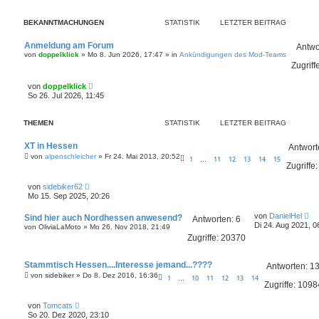
i
B
t
e
r
i
BEKANNTMACHUNGEN
STATISTIK
LETZTER BEITRAG
a
t
g
r
Anmeldung am Forum
a
Antwo
g
von
doppelklick
»
Mo 8. Jun 2026, 17:47
» in
Ankündigungen des Mod-Teams
Zugriff
L
von
doppelklick
e
So 26. Jul 2026, 11:45
t
z
t
THEMEN
STATISTIK
LETZTER BEITRAG
e
r
B
XT in Hessen
Antwort
e
von
alpenschleicher
»
Fr 24. Mai 2013, 20:52
1
11
12
13
14
15
…
i
Zugriffe
t
r
L
a
von
sidebiker62
e
g
Mo 15. Sep 2025, 20:26
t
z
L
von
DanielHel
Sind hier auch Nordhessen anwesend?
t
Antworten:
6
e
Di 24. Aug 2021, 0
von
e
OliviaLaMoto
»
Mo 26. Nov 2018, 21:49
t
r
Zugriffe:
20370
z
B
t
e
e
i
Stammtisch Hessen....Interesse jemand...????
r
Antworten:
1
t
B
von
sidebiker
»
Do 8. Dez 2016, 16:36
1
10
11
12
13
14
r
…
e
Zugriffe:
1098
a
i
g
t
L
von
Tomcats
r
e
So 20. Dez 2020, 23:10
a