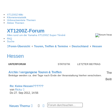
XT1200Z-Wiki
Kilometerstatistik
Unbeantwortete Themen
Aktive Themen
XT1200Z-Forum
Alles rund um die Yamaha XT1200Z Super Ténéré
FAQ
Suche
Foren-Übersicht
Touren, Treffen & Termine
Deutschland
Hessen
Hessen
UNTERFORUM
STATISTIK
LETZTER BEITRAG
Archiv / vergangene Touren & Treffen
The
Beiträge werden ca. drei Tage nach Ende der Veranstaltung hierher verschoben.
Beit
L
Re: Keine Hessen??????
e
N
von
Ricky
t
e
Do 27. Sep 2012, 14:56
z
u
t
e
e
s
r
t
Suche
Erweiterte Suche
Neues Thema
B
e
e
r