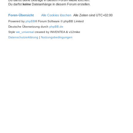
Du darfst deine Beiträge in diesem Forum
nicht
löschen.
Du darfst
keine
Dateianhänge in diesem Forum erstellen.
Foren-Übersicht
Alle Cookies löschen
Alle Zeiten sind
UTC+02:00
Powered by
phpBB
® Forum Software © phpBB Limited
Deutsche Übersetzung durch
phpBB.de
Style
we_universal
created by INVENTEA & v12mike
Datenschutzerklärung
|
Nutzungsbedingungen