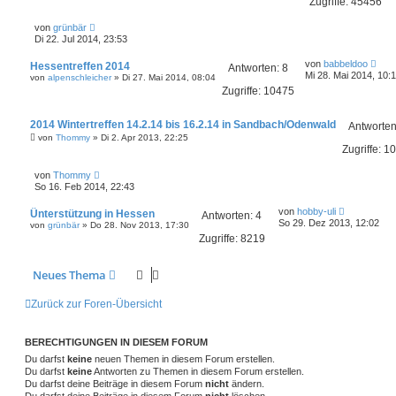
Zugriffe:
45456
i
t
L
von
grünbär
r
e
Di 22. Jul 2014, 23:53
a
t
g
z
L
von
babbeldoo
Hessentreffen 2014
t
Antworten:
8
e
Mi 28. Mai 2014, 10:
von
e
alpenschleicher
»
Di 27. Mai 2014, 08:04
t
r
Zugriffe:
10475
z
B
t
e
e
i
2014 Wintertreffen 14.2.14 bis 16.2.14 in Sandbach/Odenwald
r
Antworte
t
B
von
Thommy
»
Di 2. Apr 2013, 22:25
r
e
Zugriffe:
10
a
i
g
t
L
von
Thommy
r
e
So 16. Feb 2014, 22:43
a
t
g
z
L
von
hobby-uli
Ünterstützung in Hessen
t
Antworten:
4
e
So 29. Dez 2013, 12:02
von
e
grünbär
»
Do 28. Nov 2013, 17:30
t
r
Zugriffe:
8219
z
B
t
e
e
i
Neues Thema
r
t
B
r
e
a
Zurück zur Foren-Übersicht
i
g
t
r
a
BERECHTIGUNGEN IN DIESEM FORUM
g
Du darfst
keine
neuen Themen in diesem Forum erstellen.
Du darfst
keine
Antworten zu Themen in diesem Forum erstellen.
Du darfst deine Beiträge in diesem Forum
nicht
ändern.