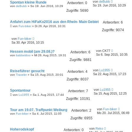
L
r
von
deBubb
Spontan kleine Runde
r
Antworten:
0
e
a
So 19. Jun 2016, 10:29
B
von
deBubb
»
So 19. Jun 2016, 10:29
t
g
e
Zugriffe:
5690
z
i
t
t
e
r
Anfahrt zum HiFaKo2016 aus den Rhein- Main Gebiet
r
Antworten:
6
a
B
von
Fun-biker
»
Di 26. Apr 2016, 10:31
g
e
Zugriffe:
9074
i
t
L
von
Fun-biker
r
e
Sa 30. Apr 2016, 10:15
a
t
g
z
L
von
CK77
Hessen mobil (am 29.08.)?
t
Antworten:
6
e
So 6. Sep 2015, 10:35
von
e
babbeldoo
»
Mi 26. Aug 2015, 19:31
t
r
Zugriffe:
9881
z
B
t
e
e
L
i
von
Lu1955
Reiseführer gesucht
r
Antworten:
4
e
t
Sa 22. Aug 2015, 17:23
B
von
Traveler
»
Sa 15. Aug 2015, 20:01
t
r
e
Zugriffe:
8037
z
a
i
t
g
t
e
L
r
von
Lu1955
Spontantour
r
Antworten:
7
e
a
Sa 15. Aug 2015, 12:25
B
von
Lu1955
»
Sa 1. Aug 2015, 17:44
t
g
e
Zugriffe:
10191
z
i
t
t
e
r
L
von
Fun-biker
Tour am 19.07. Traffpunkt Weiburg
r
Antworten:
2
a
e
Mo 20. Jul 2015, 06:49
B
von
Fun-biker
»
Sa 4. Jul 2015, 11:05
g
t
e
Zugriffe:
6955
z
i
t
t
e
L
r
von
Reko
Hoherodskopf
r
Antworten:
0
e
a