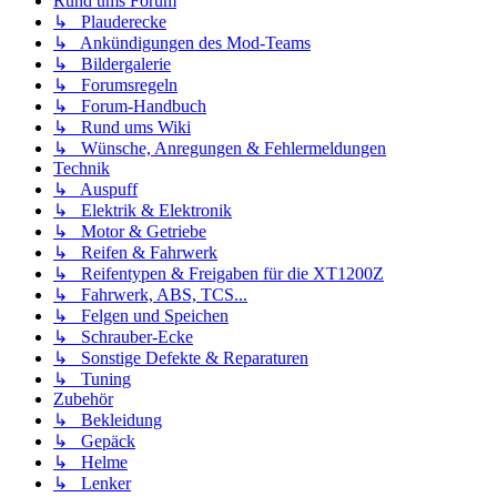
Rund ums Forum
↳ Plauderecke
↳ Ankündigungen des Mod-Teams
↳ Bildergalerie
↳ Forumsregeln
↳ Forum-Handbuch
↳ Rund ums Wiki
↳ Wünsche, Anregungen & Fehlermeldungen
Technik
↳ Auspuff
↳ Elektrik & Elektronik
↳ Motor & Getriebe
↳ Reifen & Fahrwerk
↳ Reifentypen & Freigaben für die XT1200Z
↳ Fahrwerk, ABS, TCS...
↳ Felgen und Speichen
↳ Schrauber-Ecke
↳ Sonstige Defekte & Reparaturen
↳ Tuning
Zubehör
↳ Bekleidung
↳ Gepäck
↳ Helme
↳ Lenker