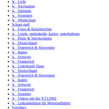
↳ Licht
↳ Navigation
↳ Sitzbank
↳ Sonstiges
↳ Windschutz
Schaut mal!
↳ Fotos & Reiseberichte
↳ Lustig, spektakulär, kurios, unterhaltsam
↳ Pässe & Streckentipps
↳ Deutschland
↳ Österreich & Slowenien
↳ Italien
↳ Schweiz
↳ Frankreich
↳ Unterkunft-Tipps
↳ Deutschland
↳ Österreich & Slowenien
↳ Italien
↳ Schweiz
↳ Frankreich
↳ Sonstige
↳ Videos mit der XT1200Z
↳ Linksammlung für Motorradfahrer
Sonstiges