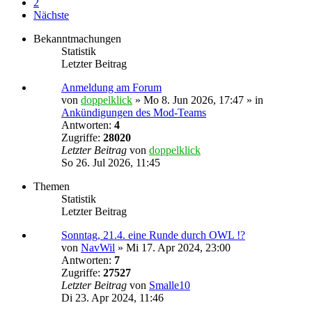
2
Nächste
Bekanntmachungen
Statistik
Letzter Beitrag
Anmeldung am Forum
von
doppelklick
»
Mo 8. Jun 2026, 17:47
» in
Ankündigungen des Mod-Teams
Antworten:
4
Zugriffe:
28020
Letzter Beitrag
von
doppelklick
So 26. Jul 2026, 11:45
Themen
Statistik
Letzter Beitrag
Sonntag, 21.4. eine Runde durch OWL !?
von
NavWil
»
Mi 17. Apr 2024, 23:00
Antworten:
7
Zugriffe:
27527
Letzter Beitrag
von
Smalle10
Di 23. Apr 2024, 11:46