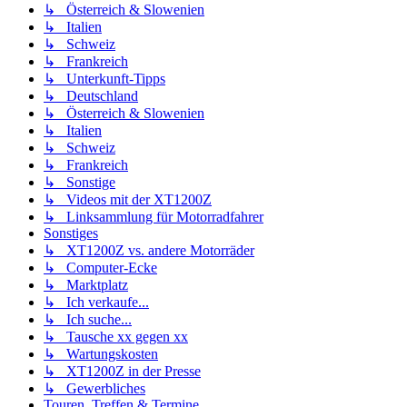
↳ Österreich & Slowenien
↳ Italien
↳ Schweiz
↳ Frankreich
↳ Unterkunft-Tipps
↳ Deutschland
↳ Österreich & Slowenien
↳ Italien
↳ Schweiz
↳ Frankreich
↳ Sonstige
↳ Videos mit der XT1200Z
↳ Linksammlung für Motorradfahrer
Sonstiges
↳ XT1200Z vs. andere Motorräder
↳ Computer-Ecke
↳ Marktplatz
↳ Ich verkaufe...
↳ Ich suche...
↳ Tausche xx gegen xx
↳ Wartungskosten
↳ XT1200Z in der Presse
↳ Gewerbliches
Touren, Treffen & Termine