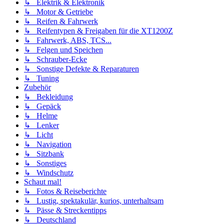
↳ Elektrik & Elektronik
↳ Motor & Getriebe
↳ Reifen & Fahrwerk
↳ Reifentypen & Freigaben für die XT1200Z
↳ Fahrwerk, ABS, TCS...
↳ Felgen und Speichen
↳ Schrauber-Ecke
↳ Sonstige Defekte & Reparaturen
↳ Tuning
Zubehör
↳ Bekleidung
↳ Gepäck
↳ Helme
↳ Lenker
↳ Licht
↳ Navigation
↳ Sitzbank
↳ Sonstiges
↳ Windschutz
Schaut mal!
↳ Fotos & Reiseberichte
↳ Lustig, spektakulär, kurios, unterhaltsam
↳ Pässe & Streckentipps
↳ Deutschland