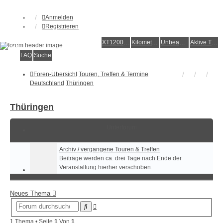
Anmelden
Registrieren
XT1200Z-Forum
XT1200Z-Wiki
Kilometerstatistik
Unbeantwortete Themen
Aktive Themen
Alles rund um die Yamaha XT1200Z Super Ténéré
FAQ
Suche
Foren-Übersicht
Touren, Treffen & Termine
Deutschland
Thüringen
Thüringen
Unterforum
Archiv / vergangene Touren & Treffen
Beiträge werden ca. drei Tage nach Ende der
Veranstaltung hierher verschoben.
Neues Thema
Erweiterte
Suche
Suche
1 Thema • Seite
1
Von
1