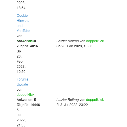
2023,
18:54
Cookie
Hinweis
und
YouTube
von
doppelklick
Antworten:
0
Letzter Beitrag
von
doppelklick
»
Zugriffe:
4016
So 26. Feb 2023, 10:50
So
26.
Feb
2023,
10:50
Forums
Update
von
doppelklick
»
Antworten:
5
Letzter Beitrag
von
doppelklick
Di
Zugriffe:
14446
Fr 8. Jul 2022, 23:22
5.
Jul
2022,
21:55