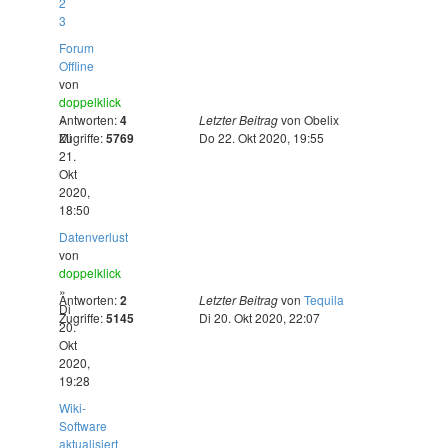
2
3
Forum
Offline
von
doppelklick
»
Antworten:
4
Letzter Beitrag
von
Obelix
Mi
Zugriffe:
5769
Do 22. Okt 2020, 19:55
21.
Okt
2020,
18:50
Datenverlust
von
doppelklick
»
Antworten:
2
Letzter Beitrag
von
Tequila
Di
Zugriffe:
5145
Di 20. Okt 2020, 22:07
20.
Okt
2020,
19:28
Wiki-
Software
aktualisiert