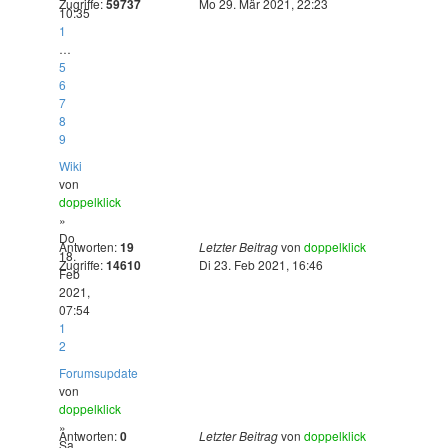
Zugriffe:
59737
Mo 29. Mär 2021, 22:23
10:35
1
…
5
6
7
8
9
Wiki
von
doppelklick
»
Do
Antworten:
19
Letzter Beitrag
von
doppelklick
18.
Zugriffe:
14610
Di 23. Feb 2021, 16:46
Feb
2021,
07:54
1
2
Forumsupdate
von
doppelklick
»
Antworten:
0
Letzter Beitrag
von
doppelklick
Sa