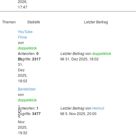
2026,
17:47
Themen
Statistik
Letzter Beitrag
YouTube-
Filme
von
doppelklick
»
Antworten:
0
Letzter Beitrag
von
doppelklick
Mi
Zugriffe:
2317
Mi 31. Dez 2025, 18:02
31.
Dez
2025,
18:02
Bankbilder
von
doppelklick
»
Antworten:
1
Letzter Beitrag
von
Helmut
Di
Zugriffe:
3477
Mi 5. Nov 2025, 20:00
4.
Nov
2025,
19:32