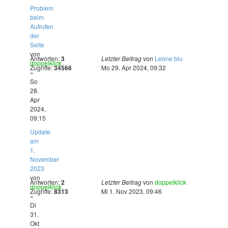
Problem
beim
Aufrufen
der
Seite
von
Antworten:
3
Letzter Beitrag
von
Leone blu
doppelklick
Zugriffe:
34566
Mo 29. Apr 2024, 09:32
»
So
28.
Apr
2024,
09:15
Update
am
1.
November
2023
von
Antworten:
2
Letzter Beitrag
von
doppelklick
doppelklick
Zugriffe:
8313
Mi 1. Nov 2023, 09:46
»
Di
31.
Okt