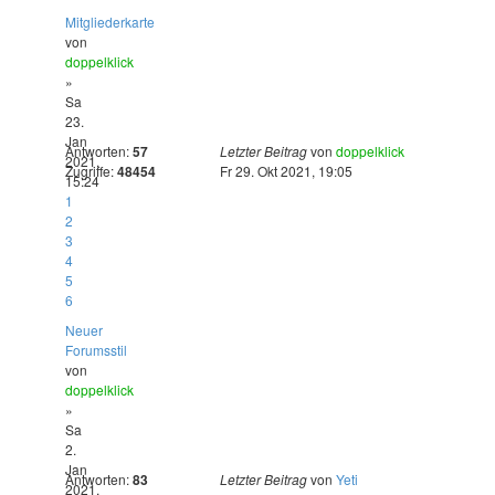
Mitgliederkarte
von
doppelklick
»
Sa
23.
Jan
Antworten:
57
Letzter Beitrag
von
doppelklick
2021,
Zugriffe:
48454
Fr 29. Okt 2021, 19:05
15:24
1
2
3
4
5
6
Neuer
Forumsstil
von
doppelklick
»
Sa
2.
Jan
Antworten:
83
Letzter Beitrag
von
Yeti
2021,