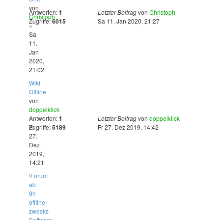
von
Antworten:
1
Letzter Beitrag
von
Christoph
Christoph
Zugriffe:
6015
Sa 11. Jan 2020, 21:27
»
Sa
11.
Jan
2020,
21:02
Wiki
Offline
von
doppelklick
»
Antworten:
1
Letzter Beitrag
von
doppelklick
Fr
Zugriffe:
5189
Fr 27. Dez 2019, 14:42
27.
Dez
2019,
14:21
!Forum
ab
9h
offline
zwecks
Software-