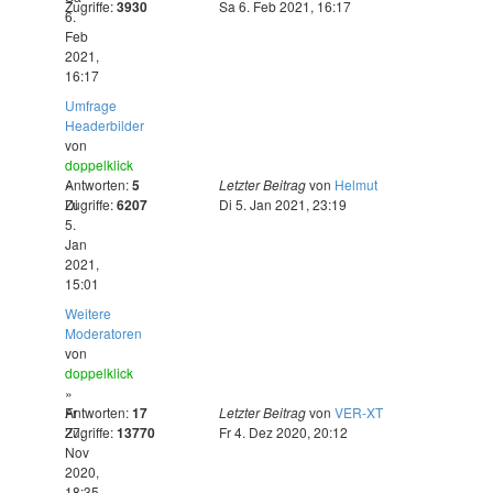
Zugriffe:
3930
Sa 6. Feb 2021, 16:17
6.
Feb
2021,
16:17
Umfrage
Headerbilder
von
doppelklick
»
Antworten:
5
Letzter Beitrag
von
Helmut
Di
Zugriffe:
6207
Di 5. Jan 2021, 23:19
5.
Jan
2021,
15:01
Weitere
Moderatoren
von
doppelklick
»
Fr
Antworten:
17
Letzter Beitrag
von
VER-XT
27.
Zugriffe:
13770
Fr 4. Dez 2020, 20:12
Nov
2020,
18:35