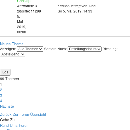
Christoph
»
Antworten:
3
Letzter Beitrag
von
TJoe
So
Zugriffe:
11288
So 5. Mai 2019, 14:33
5.
Mai
2019,
00:00
Neues Thema
Anzeigen:
Sortiere Nach:
Richtung:
99 Themen
1
2
3
4
Nächste
Zurück Zur Foren-Übersicht
Gehe Zu
Rund Ums Forum