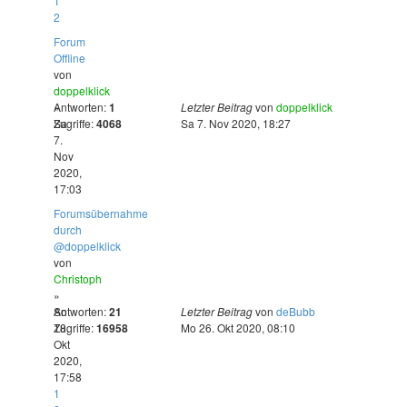
1
2
Forum
Offline
von
doppelklick
»
Antworten:
1
Letzter Beitrag
von
doppelklick
Sa
Zugriffe:
4068
Sa 7. Nov 2020, 18:27
7.
Nov
2020,
17:03
Forumsübernahme
durch
@doppelklick
von
Christoph
»
So
Antworten:
21
Letzter Beitrag
von
deBubb
18.
Zugriffe:
16958
Mo 26. Okt 2020, 08:10
Okt
2020,
17:58
1