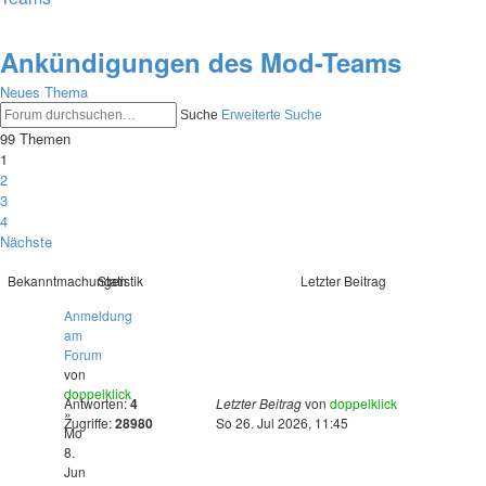
Ankündigungen des Mod-Teams
Neues Thema
Suche
Erweiterte Suche
99 Themen
1
2
3
4
Nächste
Bekanntmachungen
Statistik
Letzter Beitrag
Anmeldung
am
Forum
von
doppelklick
Antworten:
4
Letzter Beitrag
von
doppelklick
»
Zugriffe:
28980
So 26. Jul 2026, 11:45
Mo
8.
Jun