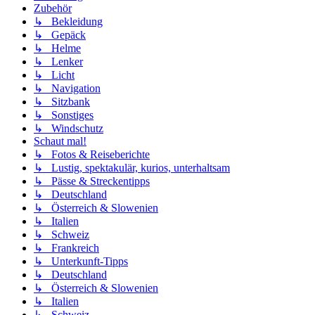
Zubehör
↳ Bekleidung
↳ Gepäck
↳ Helme
↳ Lenker
↳ Licht
↳ Navigation
↳ Sitzbank
↳ Sonstiges
↳ Windschutz
Schaut mal!
↳ Fotos & Reiseberichte
↳ Lustig, spektakulär, kurios, unterhaltsam
↳ Pässe & Streckentipps
↳ Deutschland
↳ Österreich & Slowenien
↳ Italien
↳ Schweiz
↳ Frankreich
↳ Unterkunft-Tipps
↳ Deutschland
↳ Österreich & Slowenien
↳ Italien
↳ Schweiz