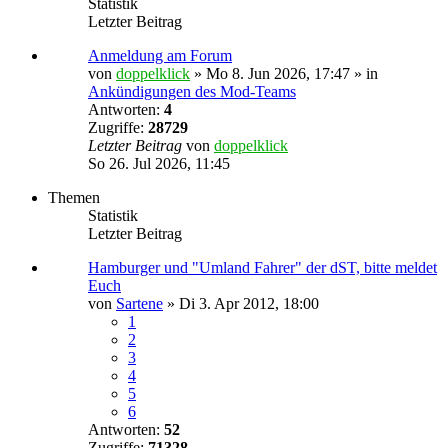
Statistik
Letzter Beitrag
Anmeldung am Forum
von
doppelklick
»
Mo 8. Jun 2026, 17:47
» in
Ankündigungen des Mod-Teams
Antworten:
4
Zugriffe:
28729
Letzter Beitrag
von
doppelklick
So 26. Jul 2026, 11:45
Themen
Statistik
Letzter Beitrag
Hamburger und "Umland Fahrer" der dST, bitte meldet
Euch
von
Sartene
»
Di 3. Apr 2012, 18:00
1
2
3
4
5
6
Antworten:
52
Zugriffe:
71328