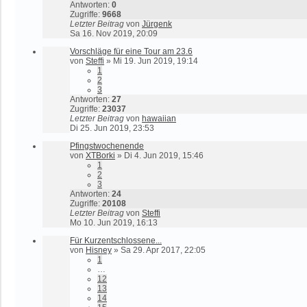
Antworten:
0
Zugriffe:
9668
Letzter Beitrag
von
Jürgenk
Sa 16. Nov 2019, 20:09
Vorschläge für eine Tour am 23.6
von
Steffi
»
Mi 19. Jun 2019, 19:14
1
2
3
Antworten:
27
Zugriffe:
23037
Letzter Beitrag
von
hawaiian
Di 25. Jun 2019, 23:53
Pfingstwochenende
von
XTBorki
»
Di 4. Jun 2019, 15:46
1
2
3
Antworten:
24
Zugriffe:
20108
Letzter Beitrag
von
Steffi
Mo 10. Jun 2019, 16:13
Für Kurzentschlossene...
von
Hisney
»
Sa 29. Apr 2017, 22:05
1
…
12
13
14