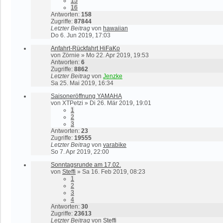
15
16
Antworten:
158
Zugriffe:
87844
Letzter Beitrag
von
hawaiian
Do 6. Jun 2019, 17:03
Anfahrt-Rückfahrt HiFaKo
von
Zörnie
»
Mo 22. Apr 2019, 19:53
Antworten:
6
Zugriffe:
8862
Letzter Beitrag
von
Jenzke
Sa 25. Mai 2019, 16:34
Saisoneröffnung YAMAHA
von
XTPetzi
»
Di 26. Mär 2019, 19:01
1
2
3
Antworten:
23
Zugriffe:
19555
Letzter Beitrag
von
varabike
So 7. Apr 2019, 22:00
Sonntagsrunde am 17.02.
von
Steffi
»
Sa 16. Feb 2019, 08:23
1
2
3
4
Antworten:
30
Zugriffe:
23613
Letzter Beitrag
von
Steffi