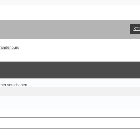
XT1
Brandenburg
rher verschoben.