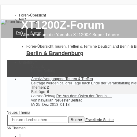
Foren-Übersicht
FAQ
XT1200Z-Forum
Suche
Unbeantwortete Themen
Aktive Themen
FAQ
Suche
Alles rund um die Yamaha XT1200Z Super Ténéré
Anmelden
Foren-Übersicht
Touren, Treffen & Termine
Deutschland
Berlin & 
Registrieren
Berlin & Brandenburg
Unterforum
Statistik
Letzter Beitrag
Archiv / vergangene Touren & Treffen
Beiträge werden ca. drei Tage nach Ende der Veranstaltung hie
Themen:
2
Beiträge:
6
Letzter Beitrag
Re: Aus dem Osten der Republi…
von
hawaiian
Neuester Beitrag
Mi 25. Dez 2013, 01:18
Neues Thema
Suche
Erweiterte Suche
66 Themen
1