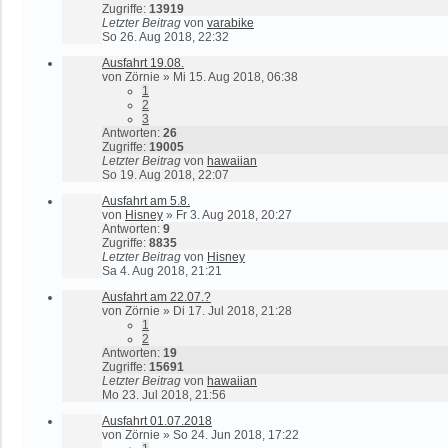
Zugriffe:
13919
Letzter Beitrag
von
varabike
So 26. Aug 2018, 22:32
Ausfahrt 19.08.
von
Zörnie
»
Mi 15. Aug 2018, 06:38
1
2
3
Antworten:
26
Zugriffe:
19005
Letzter Beitrag
von
hawaiian
So 19. Aug 2018, 22:07
Ausfahrt am 5.8.
von
Hisney
»
Fr 3. Aug 2018, 20:27
Antworten:
9
Zugriffe:
8835
Letzter Beitrag
von
Hisney
Sa 4. Aug 2018, 21:21
Ausfahrt am 22.07.?
von
Zörnie
»
Di 17. Jul 2018, 21:28
1
2
Antworten:
19
Zugriffe:
15691
Letzter Beitrag
von
hawaiian
Mo 23. Jul 2018, 21:56
Ausfahrt 01.07.2018
von
Zörnie
»
So 24. Jun 2018, 17:22