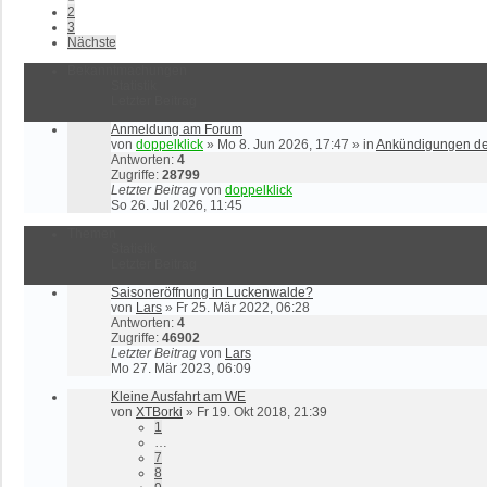
2
3
Nächste
Bekanntmachungen
Statistik
Letzter Beitrag
Anmeldung am Forum
von
doppelklick
»
Mo 8. Jun 2026, 17:47
» in
Ankündigungen d
Antworten:
4
Zugriffe:
28799
Letzter Beitrag
von
doppelklick
So 26. Jul 2026, 11:45
Themen
Statistik
Letzter Beitrag
Saisoneröffnung in Luckenwalde?
von
Lars
»
Fr 25. Mär 2022, 06:28
Antworten:
4
Zugriffe:
46902
Letzter Beitrag
von
Lars
Mo 27. Mär 2023, 06:09
Kleine Ausfahrt am WE
von
XTBorki
»
Fr 19. Okt 2018, 21:39
1
…
7
8