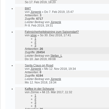
So 17. Feb 2019, 18:20
BMT
von
Jürgenk
»
Do 7. Feb 2019, 15:47
Antworten:
3
Zugriffe:
6717
Letzter Beitrag
von
Jürgenk
Fr 8. Feb 2019, 19:31
Fahrsicherheitstraining zum Saisonstart?
von
söse
»
So 30. Dez 2018, 17:41
1
2
3
Antworten:
26
Zugriffe:
20454
Letzter Beitrag
von
Stefan_L
Do 10. Jan 2019, 09:08
Santa Claus on Road
von
Jürgenk
»
Mo 12. Nov 2018, 19:34
Antworten:
0
Zugriffe:
6194
Letzter Beitrag
von
Jürgenk
Mo 12. Nov 2018, 19:34
Kaffee in der Scheune
von
Zörnie
»
Mi 15. Mär 2017, 11:32
1
2
3
4