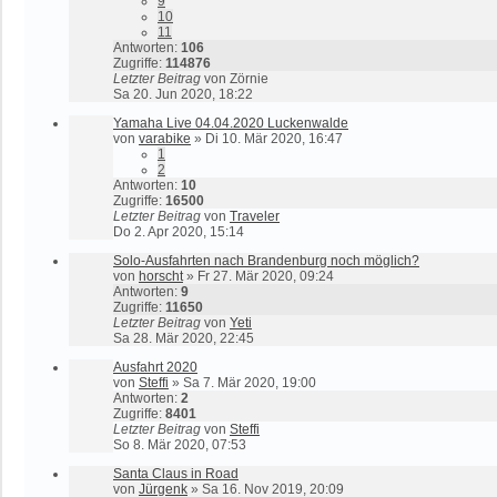
9
10
11
Antworten:
106
Zugriffe:
114876
Letzter Beitrag
von
Zörnie
Sa 20. Jun 2020, 18:22
Yamaha Live 04.04.2020 Luckenwalde
von
varabike
»
Di 10. Mär 2020, 16:47
1
2
Antworten:
10
Zugriffe:
16500
Letzter Beitrag
von
Traveler
Do 2. Apr 2020, 15:14
Solo-Ausfahrten nach Brandenburg noch möglich?
von
horscht
»
Fr 27. Mär 2020, 09:24
Antworten:
9
Zugriffe:
11650
Letzter Beitrag
von
Yeti
Sa 28. Mär 2020, 22:45
Ausfahrt 2020
von
Steffi
»
Sa 7. Mär 2020, 19:00
Antworten:
2
Zugriffe:
8401
Letzter Beitrag
von
Steffi
So 8. Mär 2020, 07:53
Santa Claus in Road
von
Jürgenk
»
Sa 16. Nov 2019, 20:09