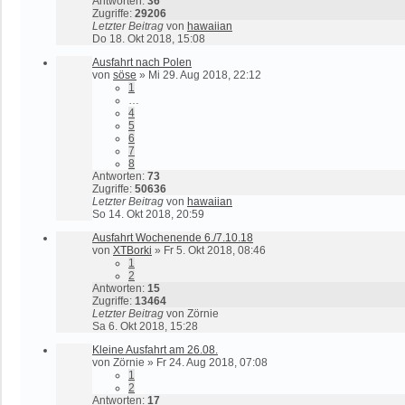
Antworten:
36
Zugriffe:
29206
Letzter Beitrag
von
hawaiian
Do 18. Okt 2018, 15:08
Ausfahrt nach Polen
von
söse
»
Mi 29. Aug 2018, 22:12
1
…
4
5
6
7
8
Antworten:
73
Zugriffe:
50636
Letzter Beitrag
von
hawaiian
So 14. Okt 2018, 20:59
Ausfahrt Wochenende 6./7.10.18
von
XTBorki
»
Fr 5. Okt 2018, 08:46
1
2
Antworten:
15
Zugriffe:
13464
Letzter Beitrag
von
Zörnie
Sa 6. Okt 2018, 15:28
Kleine Ausfahrt am 26.08.
von
Zörnie
»
Fr 24. Aug 2018, 07:08
1
2
Antworten:
17