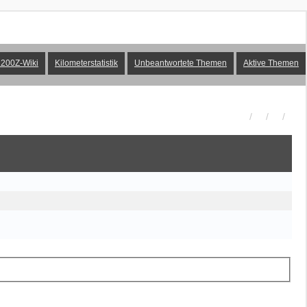
200Z-Wiki
Kilometerstatistik
Unbeantwortete Themen
Aktive Themen