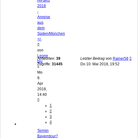
HiFaKo
2018
-
Anreise
aus
dem
Süden/München
+/-
von
Leone
Antworten:
39
Letzter Beitrag
von
Rainer58
blu
Zugriffe:
31445
Do 10. Mai 2018, 19:52
»
Mo
9.
Apr
2018,
14:40
1
2
3
4
Termin
Bayerntour?