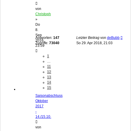
von
Christoph
»
Do
8.
Sep
Antworten:
147
Letzter Beitrag
von
deBubb
2016,
Zugriffe:
73040
So 29. Apr 2018, 21:03
23:59
1
…
11
12
13
14
15
Saisonabschluss
Oktober
2017
-
14./15.10.
von