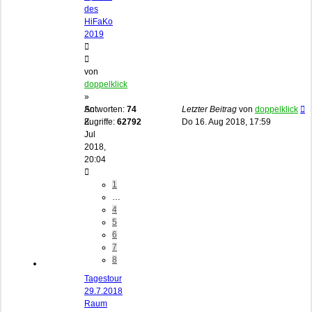
des
HiFaKo
2019
von
doppelklick
»
So
Antworten:
74
Letzter Beitrag
von
doppelklick
8.
Zugriffe:
62792
Do 16. Aug 2018, 17:59
Jul
2018,
20:04
1
…
4
5
6
7
8
Tagestour
29.7.2018
Raum