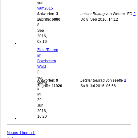
von
yam2015
»
Antworten:
3
Letzter Beitrag
von
Werner_ED
Do
Zugriffe:
6880
Do 8. Sep 2016, 14:12
8.
Sep
2016,
08:16
Ziele/Touren
im
Bayrischen
Wald
von
Antworten:
9
Letzter Beitrag
von
seeffe
seeffe
Zugriffe:
11920
Sa 9. Jul 2016, 05:56
»
Mi
29.
Jun
2016,
16:20
Neues Thema