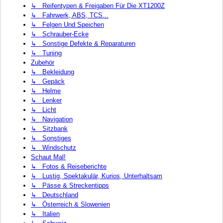
↳ Reifentypen & Freigaben Für Die XT1200Z
↳ Fahrwerk, ABS, TCS...
↳ Felgen Und Speichen
↳ Schrauber-Ecke
↳ Sonstige Defekte & Reparaturen
↳ Tuning
Zubehör
↳ Bekleidung
↳ Gepäck
↳ Helme
↳ Lenker
↳ Licht
↳ Navigation
↳ Sitzbank
↳ Sonstiges
↳ Windschutz
Schaut Mal!
↳ Fotos & Reiseberichte
↳ Lustig, Spektakulär, Kurios, Unterhaltsam
↳ Pässe & Streckentipps
↳ Deutschland
↳ Österreich & Slowenien
↳ Italien