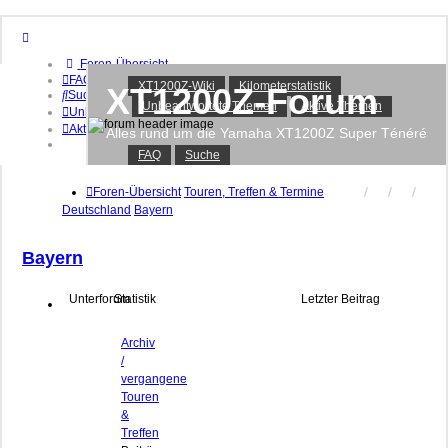
Foren-Übersicht
FAQ
XT1200Z-Wiki
Kilometerstatistik
XT1200Z-Forum
Suche
Unbeantwortete Themen
Aktive Themen
Unbeantwortete Themen
Aktive Themen
Alles rund um die Yamaha XT1200Z Super Ténéré
FAQ
Suche
Anmelden
Registrieren
Foren-Übersicht
Touren, Treffen & Termine
Deutschland
Bayern
Bayern
Unterforum
Statistik
Letzter Beitrag
Archiv
/
vergangene
Touren
&
Treffen