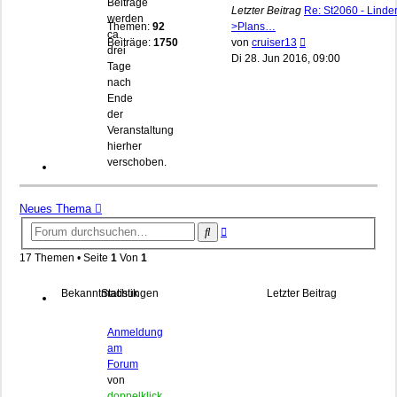
Beiträge
Letzter Beitrag
Re: St2060 - Linder
werden
Themen:
92
>Plans…
ca.
Neuester
Beiträge:
1750
von
cruiser13
drei
Beitrag
Di 28. Jun 2016, 09:00
Tage
nach
Ende
der
Veranstaltung
hierher
verschoben.
Neues Thema
Erweiterte
Suche
Suche
17 Themen • Seite
1
Von
1
Bekanntmachungen
Statistik
Letzter Beitrag
Anmeldung
am
Forum
von
doppelklick