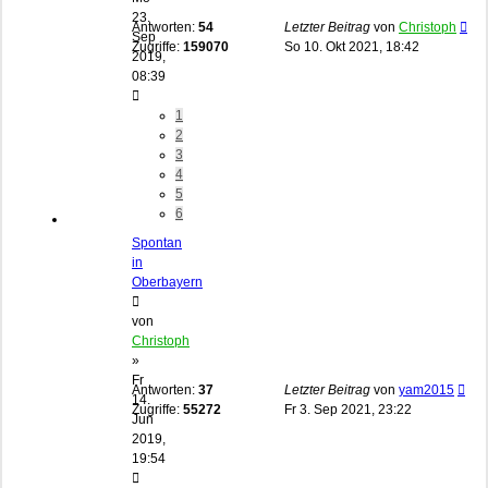
23.
Antworten:
54
Letzter Beitrag
von
Christoph
Sep
Zugriffe:
159070
So 10. Okt 2021, 18:42
2019,
08:39
1
2
3
4
5
6
Spontan
in
Oberbayern
von
Christoph
»
Fr
Antworten:
37
Letzter Beitrag
von
yam2015
14.
Zugriffe:
55272
Fr 3. Sep 2021, 23:22
Jun
2019,
19:54