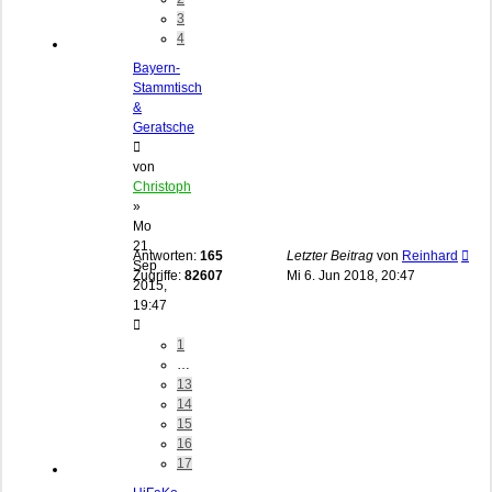
3
4
Bayern-
Stammtisch
&
Geratsche
von
Christoph
»
Mo
21.
Antworten:
165
Letzter Beitrag
von
Reinhard
Sep
Zugriffe:
82607
Mi 6. Jun 2018, 20:47
2015,
19:47
1
…
13
14
15
16
17