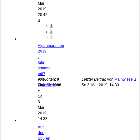
Mai
2019,
20:42
1
2
3
Alpenmarathon
2019
-
fährt
jemand
mit?
von
Antworten:
0
Letzter Beitrag
von
Mainwiese
Mainwiese
Zugriffe:
6088
So 3. Mär 2019, 14:33
»
So
3.
Mär
2019,
14:33
Auf
den
Spuren