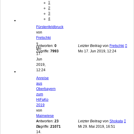
1
2
3
4
Fürstenfeldbruck
von
Fretschki
»
Antworten:
0
Letzter Beitrag
von
Fretschki
Mo
Zugriffe:
7993
Mo 17. Jun 2019, 12:24
17.
Jun
2019,
12:24
Anreise
aus
Oberbayern
zum
HiFaKo
2019
von
Mainwiese
»
Antworten:
23
Letzter Beitrag
von
Shokata
Di
Zugriffe:
21071
Mi 29. Mai 2019, 16:51
14.