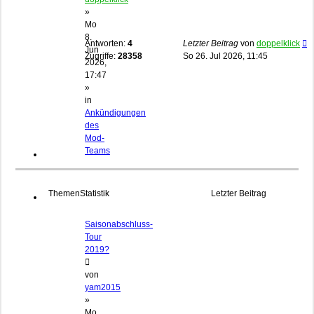
»
Mo
8.
Antworten:
4
Letzter Beitrag
von
doppelklick
Jun
Zugriffe:
28358
So 26. Jul 2026, 11:45
2026,
17:47
»
in
Ankündigungen
des
Mod-
Teams
Themen
Statistik
Letzter Beitrag
Saisonabschluss-
Tour
2019?
von
yam2015
»
Mo