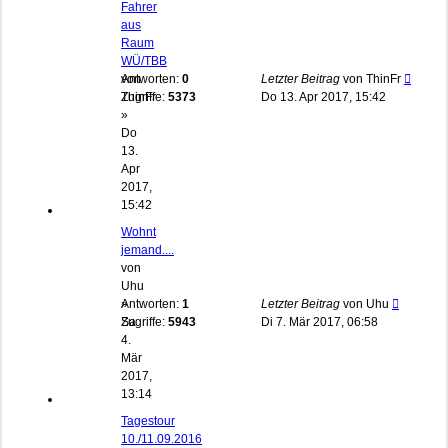
Fahrer
aus
Raum
WÜ/TBB
von
Antworten:
0
Letzter Beitrag
von
ThinFr
ThinFr
Zugriffe:
5373
Do 13. Apr 2017, 15:42
»
Do
13.
Apr
2017,
15:42
Wohnt
jemand....
von
Uhu
»
Antworten:
1
Letzter Beitrag
von
Uhu
Sa
Zugriffe:
5943
Di 7. Mär 2017, 06:58
4.
Mär
2017,
13:14
Tagestour
10./11.09.2016