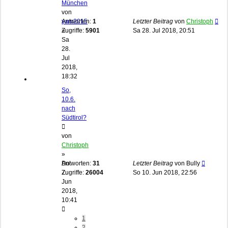
München
von
yam2015
Antworten:
1
Letzter Beitrag
von
Christoph
»
Zugriffe:
5901
Sa 28. Jul 2018, 20:51
Sa
28.
Jul
2018,
18:32
So,
10.6.
nach
Südtirol?
von
Christoph
»
Do
Antworten:
31
Letzter Beitrag
von
Bully
7.
Zugriffe:
26004
So 10. Jun 2018, 22:56
Jun
2018,
10:41
1
2