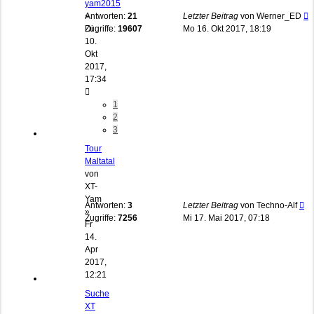
yam2015
»
Antworten:
21
Letzter Beitrag
von
Werner_ED
Di
Zugriffe:
19607
Mo 16. Okt 2017, 18:19
10.
Okt
2017,
17:34
1
2
3
Tour
Maltatal
von
XT-
Yam
Antworten:
3
Letzter Beitrag
von
Techno-Alf
»
Zugriffe:
7256
Mi 17. Mai 2017, 07:18
Fr
14.
Apr
2017,
12:21
Suche
XT