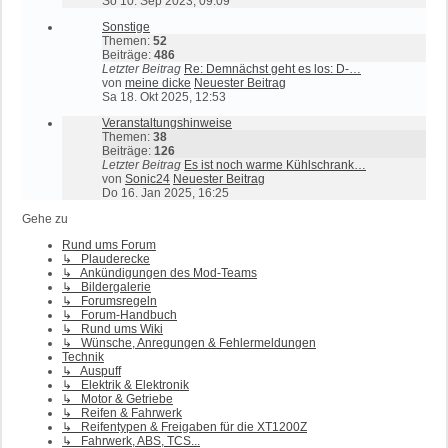
So 10. Sep 2023, 09:09
Sonstige
Themen:
52
Beiträge:
486
Letzter Beitrag
Re: Demnächst geht es los: D-…
von
meine dicke
Neuester Beitrag
Sa 18. Okt 2025, 12:53
Veranstaltungshinweise
Themen:
38
Beiträge:
126
Letzter Beitrag
Es ist noch warme Kühlschrank…
von
Sonic24
Neuester Beitrag
Do 16. Jan 2025, 16:25
Gehe zu
Rund ums Forum
↳ Plauderecke
↳ Ankündigungen des Mod-Teams
↳ Bildergalerie
↳ Forumsregeln
↳ Forum-Handbuch
↳ Rund ums Wiki
↳ Wünsche, Anregungen & Fehlermeldungen
Technik
↳ Auspuff
↳ Elektrik & Elektronik
↳ Motor & Getriebe
↳ Reifen & Fahrwerk
↳ Reifentypen & Freigaben für die XT1200Z
↳ Fahrwerk, ABS, TCS...