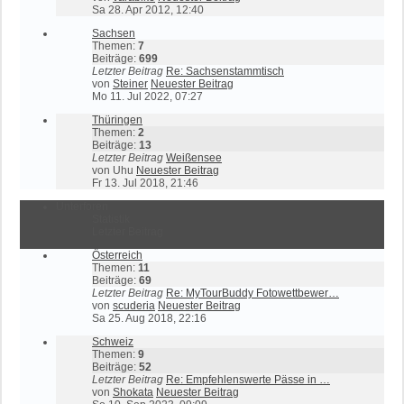
Sa 28. Apr 2012, 12:40
Sachsen
Themen:
7
Beiträge:
699
Letzter Beitrag
Re: Sachsenstammtisch
von
Steiner
Neuester Beitrag
Mo 11. Jul 2022, 07:27
Thüringen
Themen:
2
Beiträge:
13
Letzter Beitrag
Weißensee
von
Uhu
Neuester Beitrag
Fr 13. Jul 2018, 21:46
Unterforen
Statistik
Letzter Beitrag
Österreich
Themen:
11
Beiträge:
69
Letzter Beitrag
Re: MyTourBuddy Fotowettbewer…
von
scuderia
Neuester Beitrag
Sa 25. Aug 2018, 22:16
Schweiz
Themen:
9
Beiträge:
52
Letzter Beitrag
Re: Empfehlenswerte Pässe in …
von
Shokata
Neuester Beitrag