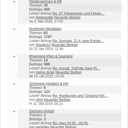
Niedersachsen & HB
Themen:
39
Beiträge:
565
Letzter Beitrag
Re: XT Fahrerinnen und Fahrer…
von
Globezottel
Neuester Beitrag
So 3. Mai 2026, 17:05
Nordrhein-Westfalen
Themen:
62
Beiträge:
1787
Letzter Beitrag
Re: Sonntag, 21.4. eine Runde…
von
Smalle10
Neuester Beitrag
Di 23. Apr 2024, 11:46
Rheinland-Pfalz & Saarland
Themen:
14
Beiträge:
989
Letzter Beitrag
Re: monatl. Treff der Saar-Pf…
von
meine dicke
Neuester Beitrag
Mi 15. Okt 2025, 14:30
Schleswig-Holstein & HH
Themen:
8
Beiträge:
123
Letzter Beitrag
Re: Hamburger und "Umland Fah…
von
sjhm
Neuester Beitrag
Fr 11. Okt 2019, 00:21
Sachsen-Anhalt
Themen:
1
Beiträge:
2
Letzter Beitrag
Re: Harz 04.05 - 06.05.
von
varabike
Neuester Beitrag