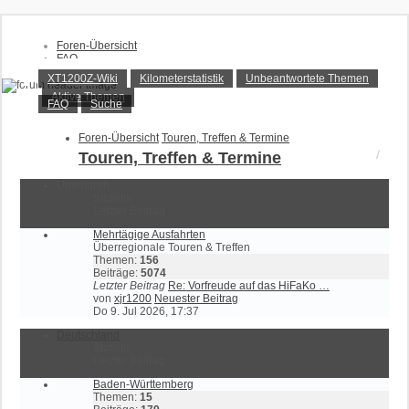
Foren-Übersicht
FAQ
XT1200Z-Forum
Suche
XT1200Z-Wiki
Kilometerstatistik
Unbeantwortete Themen
Unbeantwortete Themen
Aktive Themen
Aktive Themen
Alles rund um die Yamaha XT1200Z Super Ténéré
FAQ
Suche
Anmelden
Foren-Übersicht
Touren, Treffen & Termine
Registrieren
Touren, Treffen & Termine
Unterforen
Statistik
Letzter Beitrag
Mehrtägige Ausfahrten
Überregionale Touren & Treffen
Themen:
156
Beiträge:
5074
Letzter Beitrag
Re: Vorfreude auf das HiFaKo …
von
xjr1200
Neuester Beitrag
Do 9. Jul 2026, 17:37
Deutschland
Statistik
Letzter Beitrag
Baden-Württemberg
Themen:
15