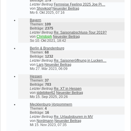
Beiträge:
179
Letzter Beitrag
Fernreise Feeling 2025 Joe Pi…
von
Shovkopf
Neuester Beitrag
Mo 6. Okt 2025, 07:16
Bayern
Themen:
109
Beiträge:
2375
Letzter Beitrag
Re: Saisonabschluss-Tour 2019?
von
Christoph
Neuester Beitrag
So 10. Okt 2021, 18:42
Berlin & Brandenburg
Themen:
68
Beiträge:
1232
Letzter Beitrag
Re: Saisoneröffnung in Lucken…
von
Lars
Neuester Beitrag
Mo 27. Mär 2023, 06:09
Hessen
Themen:
37
Beiträge:
703
Letzter Beitrag
Re: XT in Hessen
von
sidebiker62
Neuester Beitrag
Mo 15. Sep 2025, 20:26
Mecklenburg-Vorpommern
Themen:
4
Beiträge:
16
Letzter Beitrag
Re: Urlaubstouren in MV
von
Nordmann
Neuester Beitrag
Mi 15. Nov 2023, 07:35