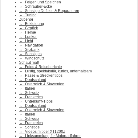
↳ Felgen und Speichen
↳ Schrauber-Ecke
↳ Sonstige Defekte & Reparaturen
↳ Tuning
Zubehör
↳ Bekleidung
↳ Gepäck
↳ Helme
↳ Lenker
↳ Licht
↳ Navigation
↳ Sitzbank
↳ Sonstiges
↳ Windschutz
Schaut mal!
↳ Fotos & Reiseberichte
↳ Lustig, spektakulär, kurios, unterhaltsam
↳ Pässe & Streckentipps
↳ Deutschland
↳ Österreich & Slowenien
↳ Italien
↳ Schweiz
↳ Frankreich
↳ Unterkunft-Tipps
↳ Deutschland
↳ Österreich & Slowenien
↳ Italien
↳ Schweiz
↳ Frankreich
↳ Sonstige
↳ Videos mit der XT1200Z
↳ Linksammlung für Motorradfahrer