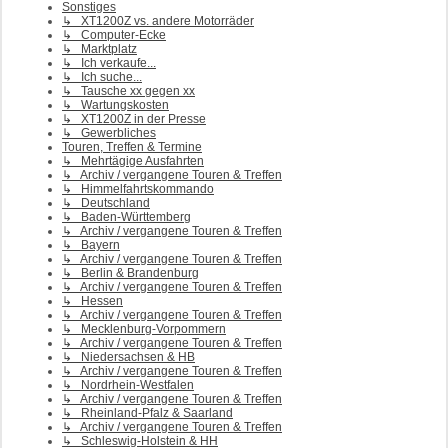
Sonstiges
↳ XT1200Z vs. andere Motorräder
↳ Computer-Ecke
↳ Marktplatz
↳ Ich verkaufe...
↳ Ich suche...
↳ Tausche xx gegen xx
↳ Wartungskosten
↳ XT1200Z in der Presse
↳ Gewerbliches
Touren, Treffen & Termine
↳ Mehrtägige Ausfahrten
↳ Archiv / vergangene Touren & Treffen
↳ Himmelfahrtskommando
↳ Deutschland
↳ Baden-Württemberg
↳ Archiv / vergangene Touren & Treffen
↳ Bayern
↳ Archiv / vergangene Touren & Treffen
↳ Berlin & Brandenburg
↳ Archiv / vergangene Touren & Treffen
↳ Hessen
↳ Archiv / vergangene Touren & Treffen
↳ Mecklenburg-Vorpommern
↳ Archiv / vergangene Touren & Treffen
↳ Niedersachsen & HB
↳ Archiv / vergangene Touren & Treffen
↳ Nordrhein-Westfalen
↳ Archiv / vergangene Touren & Treffen
↳ Rheinland-Pfalz & Saarland
↳ Archiv / vergangene Touren & Treffen
↳ Schleswig-Holstein & HH