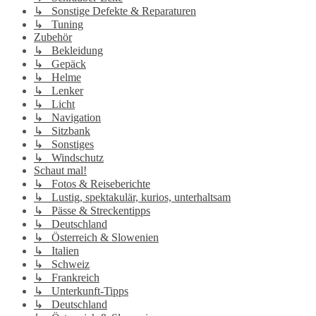
↳ Sonstige Defekte & Reparaturen
↳ Tuning
Zubehör
↳ Bekleidung
↳ Gepäck
↳ Helme
↳ Lenker
↳ Licht
↳ Navigation
↳ Sitzbank
↳ Sonstiges
↳ Windschutz
Schaut mal!
↳ Fotos & Reiseberichte
↳ Lustig, spektakulär, kurios, unterhaltsam
↳ Pässe & Streckentipps
↳ Deutschland
↳ Österreich & Slowenien
↳ Italien
↳ Schweiz
↳ Frankreich
↳ Unterkunft-Tipps
↳ Deutschland