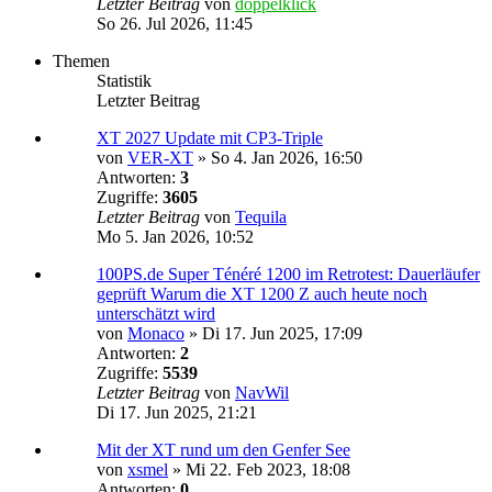
Letzter Beitrag
von
doppelklick
So 26. Jul 2026, 11:45
Themen
Statistik
Letzter Beitrag
XT 2027 Update mit CP3-Triple
von
VER-XT
»
So 4. Jan 2026, 16:50
Antworten:
3
Zugriffe:
3605
Letzter Beitrag
von
Tequila
Mo 5. Jan 2026, 10:52
100PS.de Super Ténéré 1200 im Retrotest: Dauerläufer
geprüft Warum die XT 1200 Z auch heute noch
unterschätzt wird
von
Monaco
»
Di 17. Jun 2025, 17:09
Antworten:
2
Zugriffe:
5539
Letzter Beitrag
von
NavWil
Di 17. Jun 2025, 21:21
Mit der XT rund um den Genfer See
von
xsmel
»
Mi 22. Feb 2023, 18:08
Antworten:
0