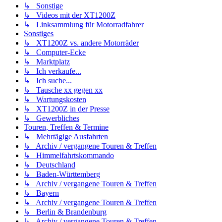
↳ Sonstige
↳ Videos mit der XT1200Z
↳ Linksammlung für Motorradfahrer
Sonstiges
↳ XT1200Z vs. andere Motorräder
↳ Computer-Ecke
↳ Marktplatz
↳ Ich verkaufe...
↳ Ich suche...
↳ Tausche xx gegen xx
↳ Wartungskosten
↳ XT1200Z in der Presse
↳ Gewerbliches
Touren, Treffen & Termine
↳ Mehrtägige Ausfahrten
↳ Archiv / vergangene Touren & Treffen
↳ Himmelfahrtskommando
↳ Deutschland
↳ Baden-Württemberg
↳ Archiv / vergangene Touren & Treffen
↳ Bayern
↳ Archiv / vergangene Touren & Treffen
↳ Berlin & Brandenburg
↳ Archiv / vergangene Touren & Treffen