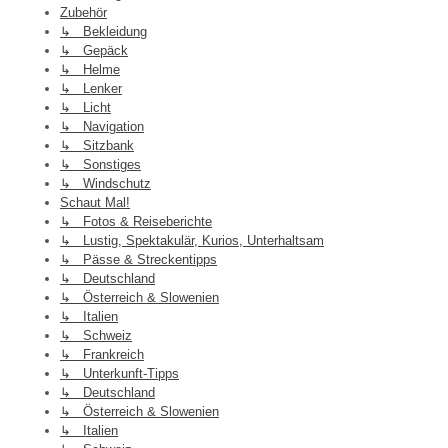
Zubehör
↳ Bekleidung
↳ Gepäck
↳ Helme
↳ Lenker
↳ Licht
↳ Navigation
↳ Sitzbank
↳ Sonstiges
↳ Windschutz
Schaut Mal!
↳ Fotos & Reiseberichte
↳ Lustig, Spektakulär, Kurios, Unterhaltsam
↳ Pässe & Streckentipps
↳ Deutschland
↳ Österreich & Slowenien
↳ Italien
↳ Schweiz
↳ Frankreich
↳ Unterkunft-Tipps
↳ Deutschland
↳ Österreich & Slowenien
↳ Italien