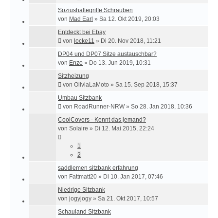
Soziushaltegriffe Schrauben
von
Mad Earl
»
Sa 12. Okt 2019, 20:03
Entdeckt bei Ebay
von
locke11
»
Di 20. Nov 2018, 11:21
DP04 und DP07 Sitze austauschbar?
von
Enzo
»
Do 13. Jun 2019, 10:31
Sitzheizung
von
OliviaLaMoto
»
Sa 15. Sep 2018, 15:37
Umbau Sitzbank
von
RoadRunner-NRW
»
So 28. Jan 2018, 10:36
CoolCovers - Kennt das jemand?
von
Solaire
»
Di 12. Mai 2015, 22:24
1
2
saddlemen sitzbank erfahrung
von
Fattmatt20
»
Di 10. Jan 2017, 07:46
Niedrige Sitzbank
von
jogyjogy
»
Sa 21. Okt 2017, 10:57
Schauland Sitzbank