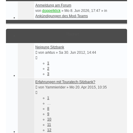
Anmeldung am Forum
von
doppelklick
»
Mo 8. Jun 2026, 17:47
» in
Ankündigungen des Mod-Teams
Themen
Neigung Sitzbank
von
arktus
»
Sa 30. Jun 2012, 14:44
1
2
3
Erfahrungen mit Touratech-Sitzbank?
von
Yammierider
»
Mo 20. Apr 2015, 10:35
1
…
8
9
10
11
12