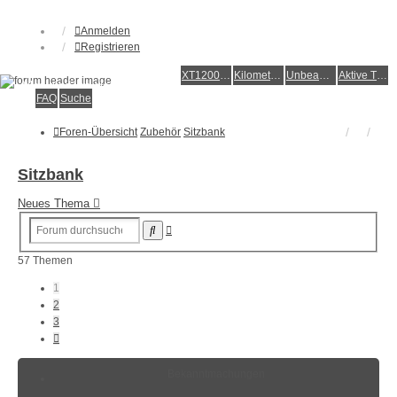
Anmelden
Registrieren
XT1200Z-Forum
XT1200Z-Wiki
Kilometerstatistik
Unbeantwortete Themen
Aktive Themen
Alles rund um die Yamaha XT1200Z Super Ténéré
FAQ
Suche
Foren-Übersicht
Zubehör
Sitzbank
Sitzbank
Neues Thema
Erweiterte
Suche
Suche
57 Themen
1
2
3
Nächste
Bekanntmachungen