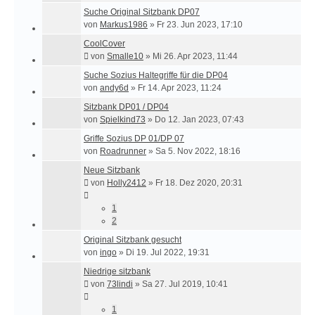
Suche Original Sitzbank DP07
von
Markus1986
»
Fr 23. Jun 2023, 17:10
CoolCover
von
Smalle10
»
Mi 26. Apr 2023, 11:44
Suche Sozius Haltegriffe für die DP04
von
andy6d
»
Fr 14. Apr 2023, 11:24
Sitzbank DP01 / DP04
von
Spielkind73
»
Do 12. Jan 2023, 07:43
Griffe Sozius DP 01/DP 07
von
Roadrunner
»
Sa 5. Nov 2022, 18:16
Neue Sitzbank
von
Holly2412
»
Fr 18. Dez 2020, 20:31
1
2
Original Sitzbank gesucht
von
ingo
»
Di 19. Jul 2022, 19:31
Niedrige sitzbank
von
73lindi
»
Sa 27. Jul 2019, 10:41
1