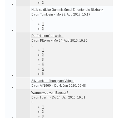
2
Halb so dicke Gummistöpsel für unter die Sitzbank
von
Tomklein
»
Mo 28. Aug 2017, 15:17
1
2
Der "Hintern" tut weh...
von
Pläxtor
»
Mo 24. Aug 2015, 19:30
1
2
3
4
5
6
Sitzbankerhöhung von Voiges
von
Alf1960
»
Do 4. Jun 2020, 09:48
Warum weg von Bagster?
von
llosch
»
Do 14. Jan 2016, 19:51
1
2
3